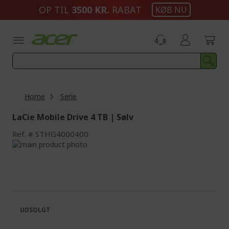
Skip
OP TIL
3500 KR.
RABAT
KØB NU
to
Content
Home
Serie
LaCie Mobile Drive 4 TB | Sølv
Ref.
STHG4000400
Skip
to
Skip
the
to
end
the
of
beginning
the
of
images
the
UDSOLGT
gallery
images
gallery