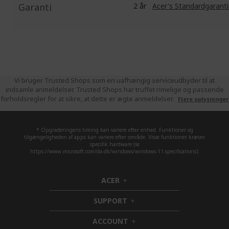
Garanti
2 år
Acer's Standardgaranti
Vi bruger Trusted Shops som en uafhængig serviceudbyder til at
indsamle anmeldelser. Trusted Shops har truffet rimelige og passende
forholdsregler for at sikre, at dette er ægte anmeldelser.
Flere oplysninger
* Opgraderingens timing kan variere efter enhed. Funktioner og
tilgængeligheden af apps kan variere efter område. Visse funktioner kræver
specifik hardware (se
https://www.microsoft.com/da-dk/windows/windows-11-specifications).
ACER
h
i
SUPPORT
d
h
d
i
ACCOUNT
e
d
h