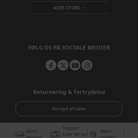
n
d
i
ACER STORE
e
d
h
n
d
i
e
d
n
d
e
n
FØLG OS PÅ SOCIALE MEDIER
Returnering & fortrydelse
Fortryd aftalen
Support
Gratis
Sikker
både før og
levering
betaling