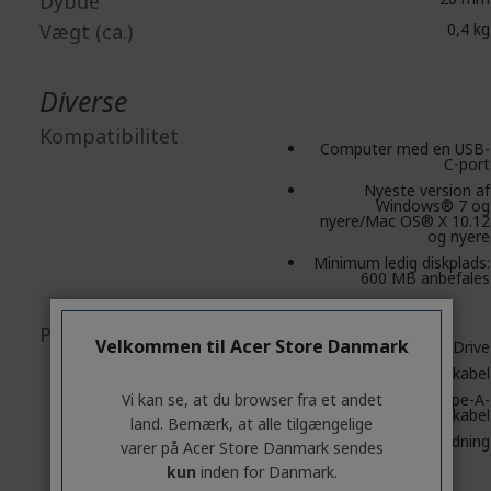
Dybde
Vægt (ca.)
0,4 kg
Diverse
Kompatibilitet
Computer med en USB-
C-port
Nyeste version af
Windows® 7 og
nyere/Mac OS® X 10.12
og nyere
Minimum ledig diskplads:
600 MB anbefales
Pakkeindhold
Velkommen til Acer Store Danmark
LaCie® Mobile Drive
USB Type-C-kabel
Vi kan se, at du browser fra et andet
USB Type-C til Type-A-
kabel
land. Bemærk, at alle tilgængelige
Lyninstallationsvejledning
varer på Acer Store Danmark sendes
kun
inden for Danmark.