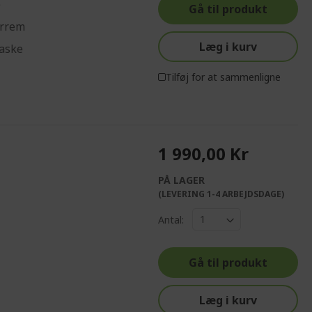
e
Gå til produkt
errem
Læg i kurv
taske
Tilføj for at sammenligne
1 990,00 Kr
PÅ LAGER
(LEVERING 1-4 ARBEJDSDAGE)
Antal:
Gå til produkt
Læg i kurv