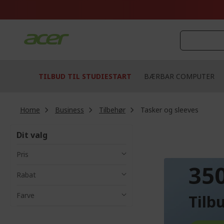
Skip
to
Content
TILBUD TIL STUDIESTART
BÆRBAR COMPUTER
Home
Business
Tilbehør
Tasker og sleeves
Dit valg
OP TI
Pris
35
Rabat
Farve
Tilbu