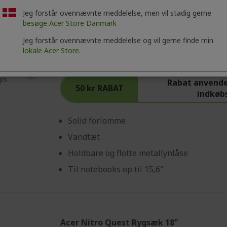
Jeg forstår ovennævnte meddelelse, men vil stadig gerne
besøge Acer Store Danmark
Jeg forstår ovennævnte meddelelse og vil gerne finde min
Beskyttende Acer-etui til 15,6" laptops
lokale Acer Store.
Ref.
NP.BAG1A.293
Rabat anvende
50 kr RABAT
indkøb
Solid forlomme
Vandtæt
Holdbare og flotte metallynlåse
Til notebooks op til 15,6"
Acer Nitro Quest Rygsæk 18"