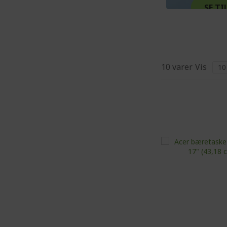
SE T
10
varer
Vis