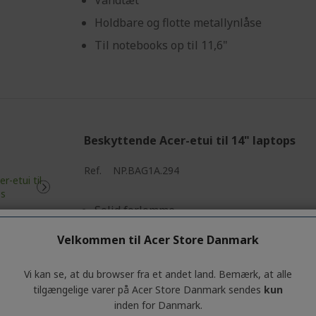
Vandtæt
Holdbare og flotte metallynlåse
Til notebooks op til 11,6"
Beskyttende Acer-etui til 14" laptops
Ref.
NP.BAG1A.294
Solid forlomme
Vandtæt
Velkommen til Acer Store Danmark
Holdbare og flotte metallynlåse
Vi kan se, at du browser fra et andet land. Bemærk, at alle
Til notebooks op til 14"
tilgængelige varer på Acer Store Danmark sendes
kun
inden for Danmark.