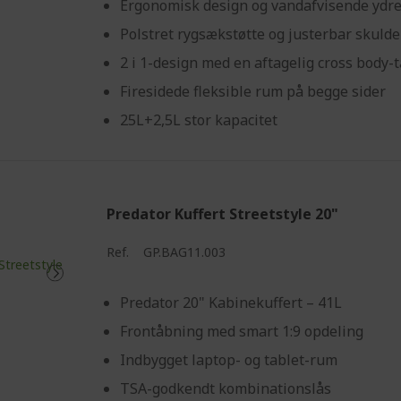
Ergonomisk design og vandafvisende ydr
Polstret rygsækstøtte og justerbar skuld
2 i 1-design med en aftagelig cross body-
Firesidede fleksible rum på begge sider
25L+2,5L stor kapacitet
Predator Kuffert Streetstyle 20"
Ref.
GP.BAG11.003
Predator 20" Kabinekuffert – 41L
Frontåbning med smart 1:9 opdeling
Indbygget laptop- og tablet-rum
TSA-godkendt kombinationslås