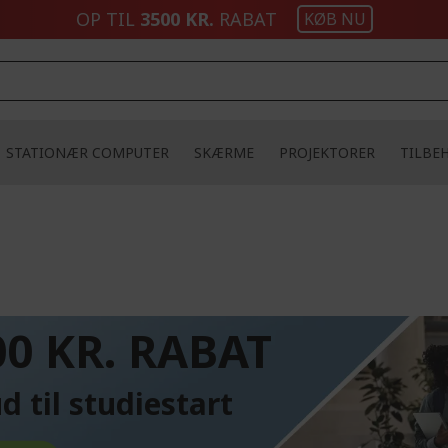
OP TIL
3500 KR.
RABAT
KØB NU
STATIONÆR COMPUTER
SKÆRME
PROJEKTORER
TILBE
L
00 KR. RABAT
d til studiestart