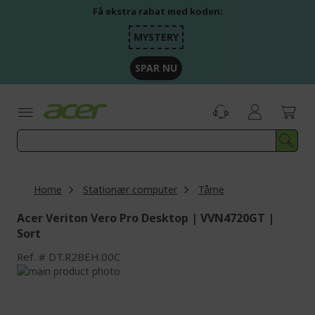
Skip
Få ekstra rabat med koden:
to
Content
MYSTERY
SPAR NU
Home
Stationær computer
Tårne
Acer Veriton Vero Pro Desktop | VVN4720GT |
Sort
Ref.
DT.R2BEH.00C
Skip
to
Skip
the
to
end
the