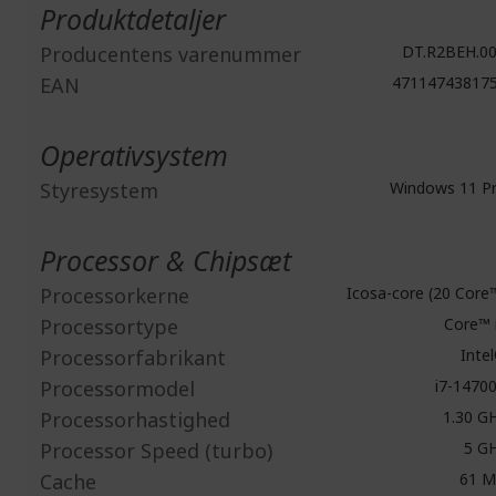
Produktdetaljer
Producentens varenummer
DT.R2BEH.0
EAN
47114743817
Operativsystem
Styresystem
Windows 11 P
Processor & Chipsæt
Processorkerne
Icosa-core (20 Core
Processortype
Core™ 
Processorfabrikant
Inte
Processormodel
i7-1470
Processorhastighed
1.30 G
Processor Speed (turbo)
5 G
Cache
61 