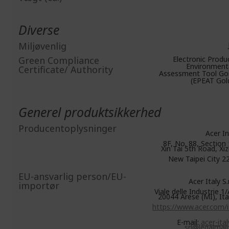
Diverse
Miljøvenlig
Green Compliance
Electronic Produ
Environment
Certificate/ Authority
Assessment Tool Go
(EPEAT Gol
Generel produktsikkerhed
Producentoplysninger
Acer In
8F, No. 88, Section 
Xin Tai 5th Road, Xiz
New Taipei City 2
EU-ansvarlig person/EU-
Acer Italy S.r.
importør
Viale delle Industrie 1/
20044 Arese (MI), Ita
https://www.acer.com/i
E-mail:
acer-ital
srl@legalmail.