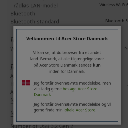
Trådløs LAN-model
Wireless Wi-Fi 
Bluetooth
Bluetooth-standard
Bluetooth 5
Indbyggede enheder
Velkommen til Acer Store Danmark
Webcam
N
Vi kan se, at du browser fra et andet
land. Bemærk, at alle tilgængelige varer
Interfaces/Porte
på Acer Store Danmark sendes
kun
inden for Danmark.
Antal HDMI-porte
HDMI
Jeg forstår ovennævnte meddelelse, men
vil stadig gerne
besøge Acer Store
Antal USB 2.0-porte
Danmark
Number of USB 3.2 Gen 1
Type-A Ports
Jeg forstår ovennævnte meddelelse og vil
gerne finde min
lokale Acer Store.
Number of USB 3.2 Gen 2
Type-A Ports
Number of USB 3.2 Gen 2