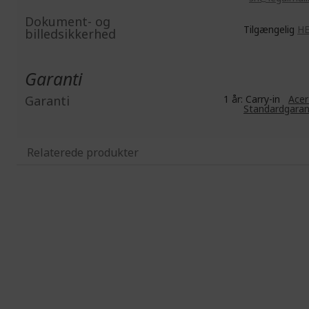
Dokument- og
Tilgængelig
H
billedsikkerhed
Garanti
Garanti
1 år: Carry-in
Acer
Standardgaran
Relaterede produkter