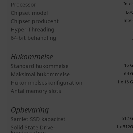
Processor
Inte
Chipset model
B7
Chipset producent
Inte
Hyper-Threading
64-bit behandling
Hukommelse
Standard hukommelse
16 
Maksimal hukommelse
64 
Hukommelseskonfiguration
1 x 16 
Antal memory slots
Opbevaring
Samlet SSD kapacitet
512 
Solid State Drive-
1 x 512
konfiguration