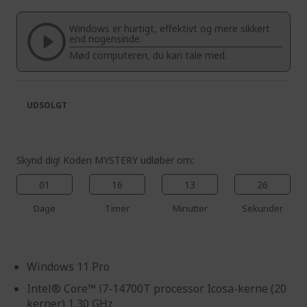
of
beginning
the
of
Windows er hurtigt, effektivt og mere sikkert
images
the
end nogensinde.
gallery
images
Mød computeren, du kan tale med.
gallery
UDSOLGT
Skynd dig! Koden MYSTERY udløber om:
01
16
13
26
Dage
Timer
Minutter
Sekunder
Windows 11 Pro
Intel® Core™ i7-14700T processor Icosa-kerne (20
kerner) 1,30 GHz