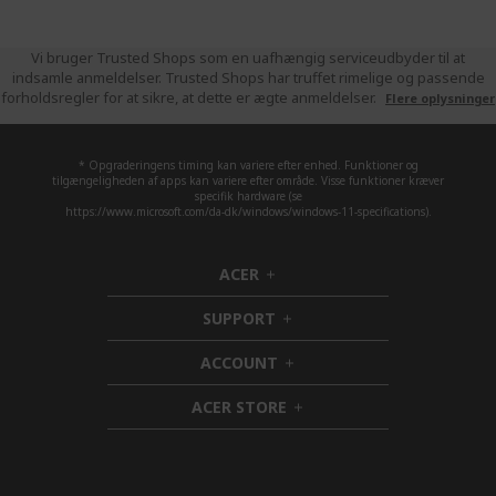
Vi bruger Trusted Shops som en uafhængig serviceudbyder til at
indsamle anmeldelser. Trusted Shops har truffet rimelige og passende
forholdsregler for at sikre, at dette er ægte anmeldelser.
Flere oplysninger
* Opgraderingens timing kan variere efter enhed. Funktioner og
tilgængeligheden af apps kan variere efter område. Visse funktioner kræver
specifik hardware (se
https://www.microsoft.com/da-dk/windows/windows-11-specifications).
ACER
h
i
SUPPORT
d
h
d
i
ACCOUNT
e
d
h
n
d
i
ACER STORE
e
d
h
n
d
i
e
d
n
d