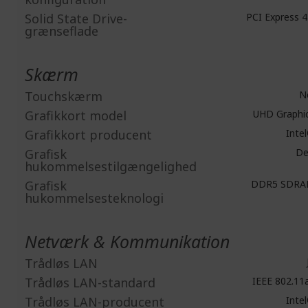
Solid State Drive-
PCI Express 4
grænseflade
Skærm
Touchskærm
N
Grafikkort model
UHD Graphi
Grafikkort producent
Inte
Grafisk
De
hukommelsestilgængelighed
Grafisk
DDR5 SDR
hukommelsesteknologi
Netværk & Kommunikation
Trådløs LAN
Trådløs LAN-standard
IEEE 802.11
Trådløs LAN-producent
Inte