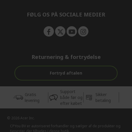
e
n
FØLG OS PÅ SOCIALE MEDIER
Returnering & fortrydelse
Fortryd aftalen
Support
Gratis
Sikker
både før og
levering
betaling
efter købet
© 2026 Acer Inc.
CPYou BV er autoriseret forhandler og sælger af de produkter og
tjenester, der tilbydes i denne butik.