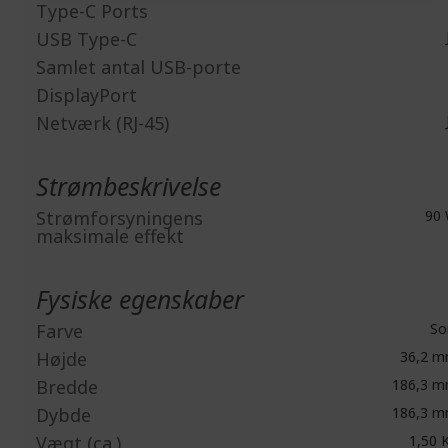
Type-C Ports
USB Type-C
Samlet antal USB-porte
DisplayPort
Netværk (RJ-45)
Strømbeskrivelse
Strømforsyningens
90
maksimale effekt
Fysiske egenskaber
Farve
So
Højde
36,2 
Bredde
186,3 
Dybde
186,3 
Vægt (ca.)
1,50 