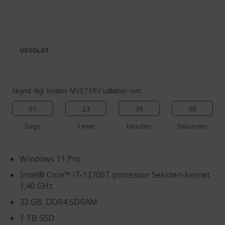
the
to
end
the
of
beginning
the
of
images
the
UDSOLGT
gallery
images
gallery
Skynd dig! Koden MYSTERY udløber om:
01
23
36
57
Dage
Timer
Minutter
Sekunder
Windows 11 Pro
Intel® Core™ i7-13700T processor Seksten-kernet
1,40 GHz
32 GB, DDR4 SDRAM
1 TB SSD