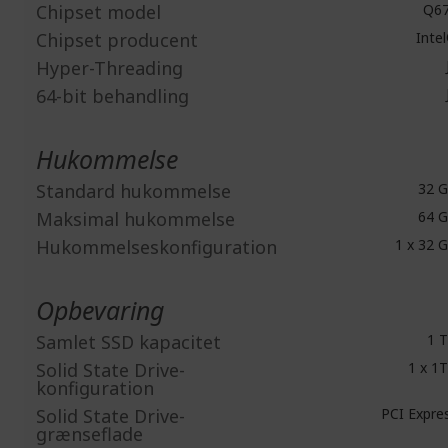
Chipset model
Q6
Chipset producent
Inte
Hyper-Threading
64-bit behandling
Hukommelse
Standard hukommelse
32 
Maksimal hukommelse
64 
Hukommelseskonfiguration
1 x 32 
Opbevaring
Samlet SSD kapacitet
1 
Solid State Drive-
1 x 1
konfiguration
Solid State Drive-
PCI Expre
grænseflade