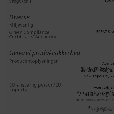
Vægt (ca.)
1.50 
Diverse
Miljøvenlig
Green Compliance
EPEAT Silv
Certificate/ Authority
Generel produktsikkerhed
Producentoplysninger
Acer In
8F, No. 88, Section 
Xin Tai 5th Road, Xiz
New Taipei City 2
EU-ansvarlig person/EU-
Acer Italy S.r.
importør
Viale delle Industrie 1/
20044 Arese (MI), Ita
https://www.acer.com/i
E-mail:
acer-ital
srl@legalmail.