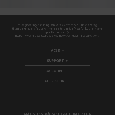
* Opgraderingens timing kan variere efter enhed. Funktioner og
tilgængeligheden af apps kan variere efter område. Visse funktioner kræver
specifik hardware (se
https://www.microsoft.com/da-dk/windows/windows-11-specifications).
ACER
h
i
SUPPORT
d
h
d
i
ACCOUNT
e
d
h
n
d
i
ACER STORE
e
d
h
n
d
i
e
d
n
d
e
n
FØLG OS PÅ SOCIALE MEDIER