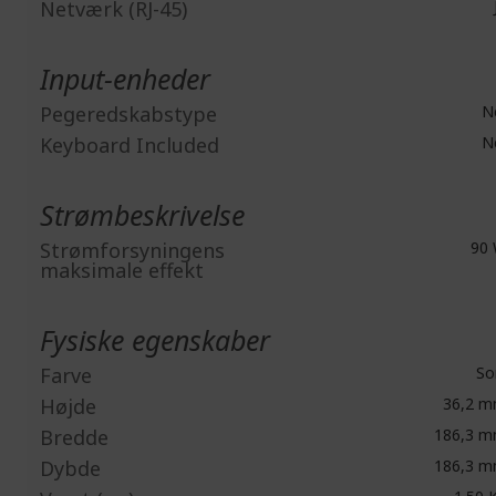
Netværk (RJ-45)
Input-enheder
Pegeredskabstype
N
Keyboard Included
N
Strømbeskrivelse
Strømforsyningens
90
maksimale effekt
Fysiske egenskaber
Farve
So
Højde
36,2 
Bredde
186,3 
Dybde
186,3 