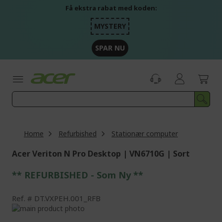
Skip
Få ekstra rabat med koden:
to
Content
MYSTERY
SPAR NU
Home
Refurbished
Stationær computer
Acer Veriton N Pro Desktop | VN6710G | Sort
** REFURBISHED - Som Ny **
Ref.
DT.VXPEH.001_RFB
Skip
to
Skip