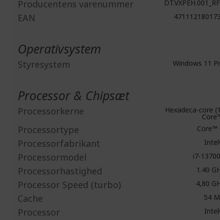
Producentens varenummer
DT.VXPEH.001_R
EAN
47111218017
Operativsystem
Styresystem
Windows 11 P
Processor & Chipsæt
Processorkerne
Hexadeca-core (
Core
Processortype
Core™ 
Processorfabrikant
Inte
Processormodel
i7-1370
Processorhastighed
1.40 G
Processor Speed (turbo)
4,80 G
Cache
54 
Processor
Inte