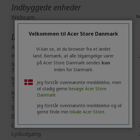
Indbyggede enheder
Webcam
N
Velkommen til Acer Store Danmark
Interfaces/Porte
Antal HDMI-porte
Vi kan se, at du browser fra et andet
HDMI
land. Bemærk, at alle tilgængelige varer
på Acer Store Danmark sendes
kun
Number of USB 3.2 Gen 1
Type-A Ports
inden for Danmark.
Number of USB 3.2 Gen 2
Jeg forstår ovennævnte meddelelse, men
Type-A Ports
vil stadig gerne
besøge Acer Store
Number of USB 3.2 Gen 2
Danmark
Type-C Ports
Jeg forstår ovennævnte meddelelse og vil
Samlet antal USB-porte
gerne finde min
lokale Acer Store.
DisplayPort
Lydlinje ind
Lydudgang