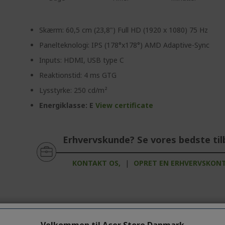
Skærm: 60,5 cm (23,8") Full HD (1920 x 1080) 75 Hz
Panelteknologi: IPS (178°x178°) AMD Adaptive-Sync
Inputs: HDMI, USB type C
Reaktionstid: 4 ms GTG
Lysstyrke: 250 cd/m²
Energiklasse: E
View certificate
Erhvervskunde? Se vores bedste til
KONTAKT OS,
|
OPRET EN ERHVERVSKON
Velkommen til Acer Store Danmark