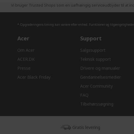
Vi bruger Trusted Shops som en uafhængig serviceudbyder til at ind
* Opgraderingens timing kan variere efter enhed. Funktioner og tilgængeligheden 
Acer
Support
Om Acer
Salgssupport
ACER.DK
Teknisk support
Presse
Drivere og manualer
Acer Black Friday
Gendannelsesmedier
Acer Community
FAQ
Tilbehørssøgning
Gratis levering