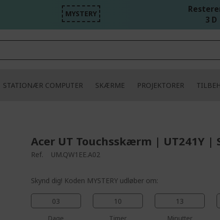
Resteren
MYSTERY
3 D 
STATIONÆR COMPUTER
SKÆRME
PROJEKTORER
TILBE
Acer UT Touchsskærm | UT241Y | 
Ref.
UM.QW1EE.A02
Skynd dig! Koden MYSTERY udløber om:
03
10
13
Dage
Timer
Minutter