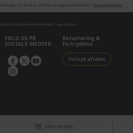
sregler for at sikre, at dette er ægte anmeldelser.
Flere oplysninger
crosoft.com/da-dk/windows/windows-11-specifications).
FØLG OS PÅ
Returnering &
SOCIALE MEDIER
fortrydelse
Fortryd aftalen
Sikker betaling