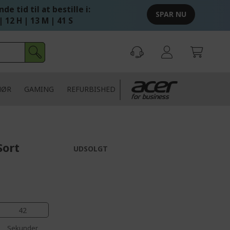
de tid til at bestille i:
SPAR NU
| 12 H | 13 M | 40 S
HØR
GAMING
REFURBISHED
Sort
UDSOLGT
41
Sekunder