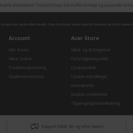
samle anmeldelser. Trusted Shops har truffet rimelige og passende forhold
af apps kan variere efter område. Visse funktioner kræver specifik hardware (se
https://www.mi
Account
Acer Store
Min Konto
Vilkår og Betingelser
Mine Ordrer
Fortrolighedspolitik
Produktregistrering
Cookiepolitik
Studenterrabatter
Cookie-indstillinger
Kontaktinfo
Juridisk meddelelse
Tilgængelighedserklæring
Support både før og efter købet