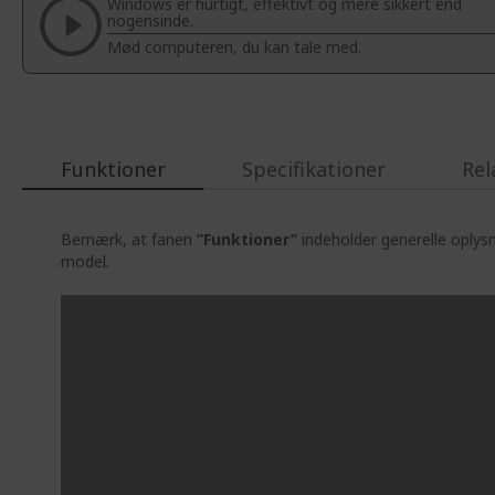
Windows er hurtigt, effektivt og mere sikkert end
the
nogensinde.
images
Mød computeren, du kan tale med.
gallery
Funktioner
Specifikationer
Rel
Bemærk, at fanen
”Funktioner”
indeholder generelle oplys
model.