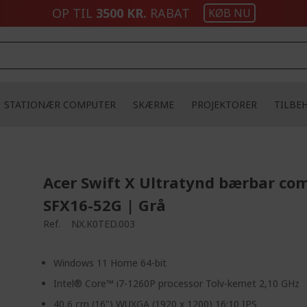
OP TIL
3500 KR.
RABAT
KØB NU
STATIONÆR COMPUTER
SKÆRME
PROJEKTORER
TILBE
Acer Swift X Ultratynd bærbar co
SFX16-52G | Grå
Ref.
NX.K0TED.003
Windows 11 Home 64-bit
Intel® Core™ i7-1260P processor Tolv-kernet 2,10 GHz
40,6 cm (16") WUXGA (1920 x 1200) 16:10 IPS