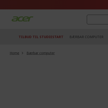
Skip
to
Content
TILBUD TIL STUDIESTART
BÆRBAR COMPUTER
Home
Bærbar computer
Skip
to
the
end
of
the
images
gallery