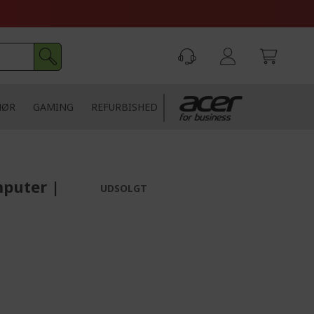
HØR
GAMING
REFURBISHED
mputer |
UDSOLGT