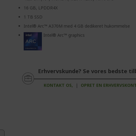
16 GB, LPDDR4X
1 TB SSD
Intel® Arc™ A370M med 4 GB dedikeret hukommelse
Intel® Arc™ graphics
Erhvervskunde? Se vores bedste til
KONTAKT OS,
|
OPRET EN ERHVERVSKON