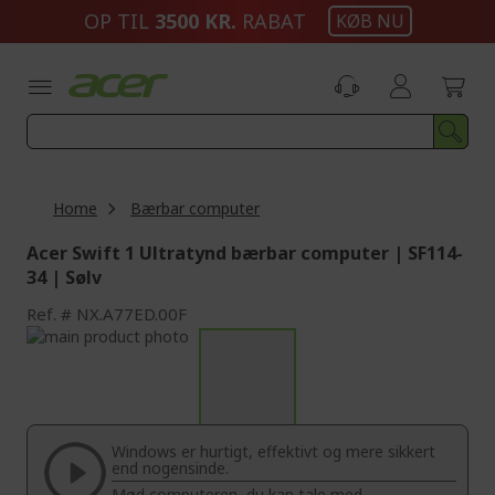
Skip
OP TIL
3500 KR.
RABAT
KØB NU
to
Content
Home
Bærbar computer
Acer Swift 1 Ultratynd bærbar computer | SF114-
34 | Sølv
Ref.
NX.A77ED.00F
Skip
to
Skip
the
to
end
the
of
beginning
the
of
Windows er hurtigt, effektivt og mere sikkert
images
the
end nogensinde.
gallery
images
Mød computeren, du kan tale med.