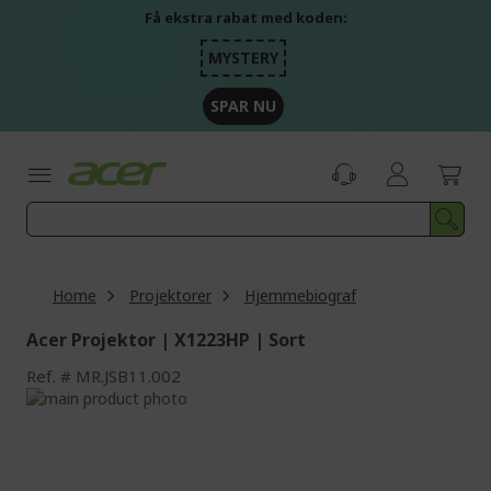
Skip
Få ekstra rabat med koden:
to
Content
MYSTERY
SPAR NU
Home
Projektorer
Hjemmebiograf
Acer Projektor | X1223HP | Sort
Ref.
MR.JSB11.002
Skip
to
Skip
the
to
end
the
of
beginning