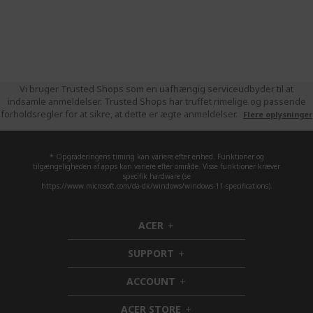
Vi bruger Trusted Shops som en uafhængig serviceudbyder til at
indsamle anmeldelser. Trusted Shops har truffet rimelige og passende
forholdsregler for at sikre, at dette er ægte anmeldelser.
Flere oplysninger
* Opgraderingens timing kan variere efter enhed. Funktioner og
tilgængeligheden af apps kan variere efter område. Visse funktioner kræver
specifik hardware (se
https://www.microsoft.com/da-dk/windows/windows-11-specifications).
ACER
h
i
SUPPORT
d
h
d
i
ACCOUNT
e
d
h
n
d
i
ACER STORE
e
d
h