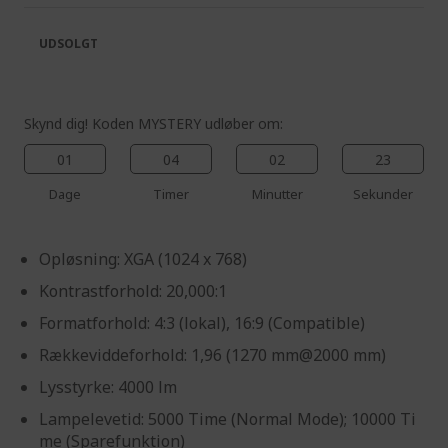
the
of
images
the
UDSOLGT
gallery
images
gallery
Skynd dig! Koden MYSTERY udløber om:
01
04
02
22
Dage
Timer
Minutter
Sekunder
Opløsning: XGA (1024 x 768)
Kontrastforhold: 20,000:1
Formatforhold: 4:3 (lokal), 16:9 (Compatible)
Rækkeviddeforhold: 1,96 (1270 mm@2000 mm)
Lysstyrke: 4000 lm
Lampelevetid: 5000 Time (Normal Mode); 10000 Ti
me (Sparefunktion)