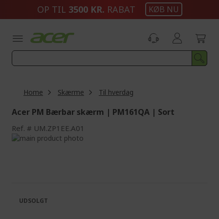
Skip
OP TIL
3500 KR.
RABAT
KØB NU
to
Content
Home
Skærme
Til hverdag
Acer PM Bærbar skærm | PM161QA | Sort
Ref.
UM.ZP1EE.A01
Skip
to
Skip
the
to
end
the
of
beginning
the
of
images
the
UDSOLGT
gallery
images
gallery