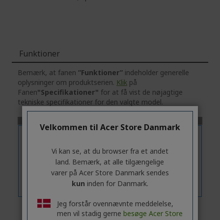
Funktioner
Bemærk, at fanen
”Funktioner”
indeholder generelle
oplysninger om produktserien.
Klik
på
Fanen
"Specifikationer"
for at få vist de nøjagtige
tekniske specifikationer for den valgte model.
Velkommen til Acer Store Danmark
Vi kan se, at du browser fra et andet
land. Bemærk, at alle tilgængelige
varer på Acer Store Danmark sendes
kun
inden for Danmark.
Jeg forstår ovennævnte meddelelse,
men vil stadig gerne
besøge Acer Store