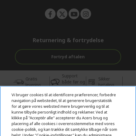
Returnering & fortrydelse
Fortryd aftalen
Support
Gratis
Sikker
både før og
levering
betaling
efter købet
Vi bruger cookies til at identificere præferencer, forbedre
navigation på webstedet, til at generere brugerstatistik
© 2026 Acer Inc.
for at gøre vores websted mere brugervenlig og til at
CPYou BV er autoriseret forhandler og sælger af de produkter og
kunne tilbyde personligt indhold og reklamer. Ved at
tjenester, der tilbydes i denne butik.
klikke på "Acceptér alle" accepterer du Acers brug og
placering af alle cookies i overensstemmelse med vores
cookie-politik, og kan trække dit samtykke tilbage når som
helst. Under "Cookie-indstillinger" kan du administrere