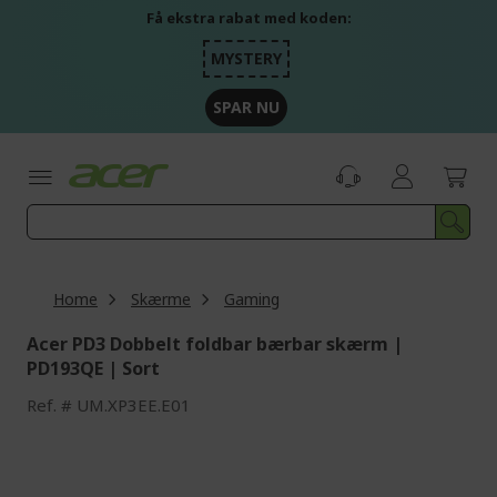
Skip
Få ekstra rabat med koden:
to
Content
MYSTERY
SPAR NU
Home
Skærme
Gaming
Acer PD3 Dobbelt foldbar bærbar skærm |
PD193QE | Sort
Ref.
UM.XP3EE.E01
Skip
to
the
end