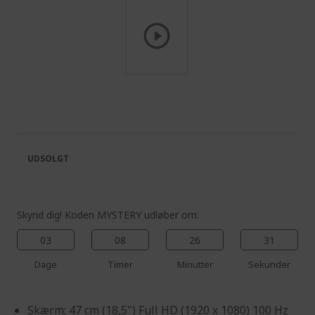
Skip
to
the
beginning
of
the
UDSOLGT
images
gallery
Skynd dig! Koden MYSTERY udløber om:
03
08
26
30
Dage
Timer
Minutter
Sekunder
Skærm: 47 cm (18,5") Full HD (1920 x 1080) 100 Hz