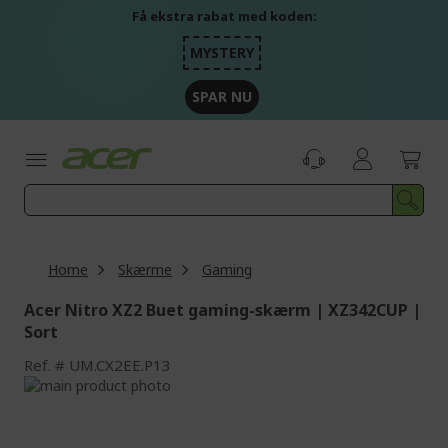
Skip
Få ekstra rabat med koden:
to
Content
MYSTERY
SPAR NU
Home
Skærme
Gaming
Acer Nitro XZ2 Buet gaming-skærm | XZ342CUP |
Sort
Ref.
UM.CX2EE.P13
Skip
to
Skip
the
to
end
the