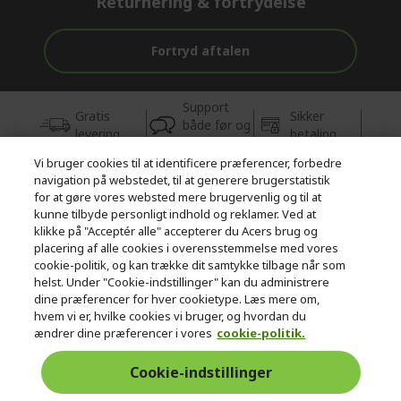
Returnering & fortrydelse
Fortryd aftalen
Support
Gratis
Sikker
både før og
levering
betaling
efter købet
Vi bruger cookies til at identificere præferencer, forbedre
navigation på webstedet, til at generere brugerstatistik
© 2026 Acer Inc.
for at gøre vores websted mere brugervenlig og til at
CPYou BV er autoriseret forhandler og sælger af de produkter og
kunne tilbyde personligt indhold og reklamer. Ved at
tjenester, der tilbydes i denne butik.
klikke på "Acceptér alle" accepterer du Acers brug og
placering af alle cookies i overensstemmelse med vores
cookie-politik, og kan trække dit samtykke tilbage når som
helst. Under "Cookie-indstillinger" kan du administrere
dine præferencer for hver cookietype. Læs mere om,
hvem vi er, hvilke cookies vi bruger, og hvordan du
ændrer dine præferencer i vores
cookie-politik.
Danmark
Cookie-indstillinger