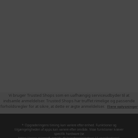
Vi bruger Trusted Shops som en uafhængig serviceudbyder til at
indsamle anmeldelser. Trusted Shops har truffet rimelige og passende
forholdsregler for at sikre, at dette er ægte anmeldelser.
Flere oplysninger
* Opgraderingens timing kan variere efter enhed. Funktioner og
tilgængeligheden af apps kan variere efter område. Visse funktioner kræver
specifik hardware (se