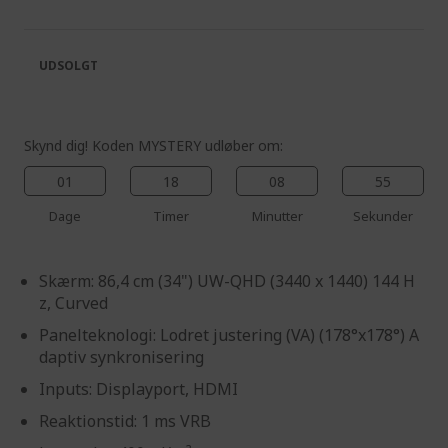
of
beginning
the
of
images
the
UDSOLGT
gallery
images
gallery
Skynd dig! Koden MYSTERY udløber om:
01
18
08
54
Dage
Timer
Minutter
Sekunder
Skærm: 86,4 cm (34") UW-QHD (3440 x 1440) 144 H
z, Curved
Panelteknologi: Lodret justering (VA) (178°x178°) A
daptiv synkronisering
Inputs: Displayport, HDMI
Reaktionstid: 1 ms VRB