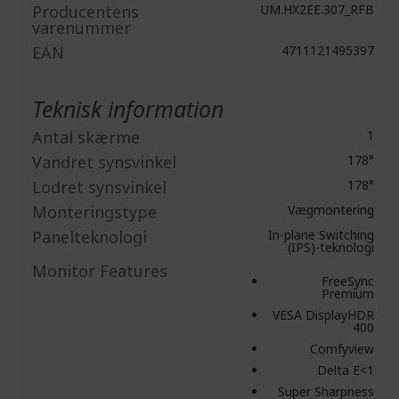
Producentens
UM.HX2EE.307_RFB
varenummer
EAN
4711121495397
Teknisk information
Antal skærme
1
Vandret synsvinkel
178°
Lodret synsvinkel
178°
Monteringstype
Vægmontering
Panelteknologi
In-plane Switching
(IPS)-teknologi
Monitor Features
FreeSync
Premium
VESA DisplayHDR
400
Comfyview
Delta E<1
Super Sharpness