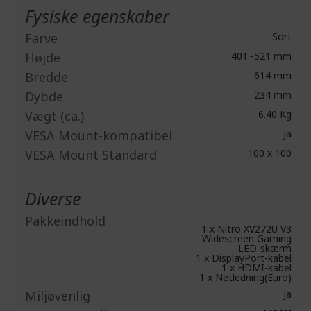
Fysiske egenskaber
Farve
Sort
Højde
401~521 mm
Bredde
614 mm
Dybde
234 mm
Vægt (ca.)
6.40 Kg
VESA Mount-kompatibel
Ja
VESA Mount Standard
100 x 100
Diverse
Pakkeindhold
1 x Nitro XV272U V3
Widescreen Gaming
LED-skærm
1 x DisplayPort-kabel
1 x HDMI-kabel
1 x Netledning(Euro)
Miljøvenlig
Ja