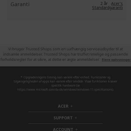
Garanti
2 år
Acer's
Standardgaranti
Vi bruger Trusted Shops som en uafhængig serviceudbyder til at
indsamle anmeldelser. Trusted Shops har truffet rimelige og passende
forholdsregler for at sikre, at dette er ægte anmeldelser.
Flere oplysninger
* Opgraderingens timing kan variere efter enhed. Funktioner og
tilgængeligheden af apps kan variere efter område. Visse funktioner kræver
specifik hardware (se
https://www.microsoft.com/da-dk/windows/windows-11-specifications).
ACER
h
i
SUPPORT
d
h
d
i
ACCOUNT
e
d
h