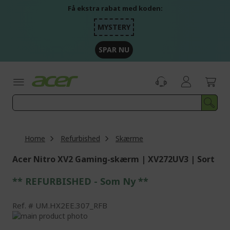
Skip
Få ekstra rabat med koden:
to
Content
MYSTERY
SPAR NU
Home
Refurbished
Skærme
Acer Nitro XV2 Gaming-skærm | XV272UV3 | Sort
** REFURBISHED - Som Ny **
Ref.
UM.HX2EE.307_RFB
Skip
to
Skip