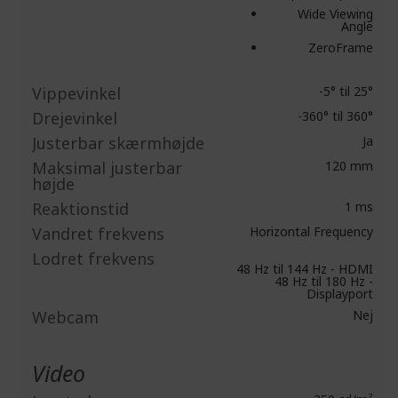
Wide Viewing
Angle
ZeroFrame
Vippevinkel
-5° til 25°
Drejevinkel
-360° til 360°
Justerbar skærmhøjde
Ja
Maksimal justerbar
120 mm
højde
Reaktionstid
1 ms
Vandret frekvens
Horizontal Frequency
Lodret frekvens
48 Hz til 144 Hz - HDMI
48 Hz til 180 Hz -
Displayport
Webcam
Nej
Video