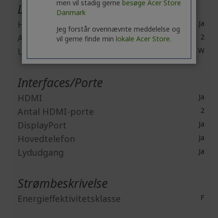
men vil stadig gerne
besøge Acer Store
Lyd
Danmark
Højttalere
Ja
Jeg forstår ovennævnte meddelelse og
Antal højttalere
2
vil gerne finde min
lokale Acer Store.
Udgangsstrøm
2 W
Interfaces/Porte
HDMI
Ja
Antal HDMI-porte
2
DisplayPort
Ja
Hovedtelefon
Ja
Lydudgang
Ja
Strømbeskrivelse
Energieffektivitetsklasse
F