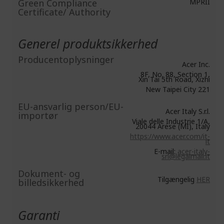
Green Compliance
MPRII
Certificate/ Authority
Generel produktsikkerhed
Producentoplysninger
Acer Inc.
8F, No. 88, Section 1,
Xin Tai 5th Road, Xizhi
New Taipei City 221
EU-ansvarlig person/EU-
Acer Italy S.r.l.
importør
Viale delle Industrie 1/A,
20044 Arese (MI), Italy
https://www.acer.com/it-
it
E-mail:
acer-italy-
srl@legalmail.it
Dokument- og
Tilgængelig
HER
billedsikkerhed
Garanti