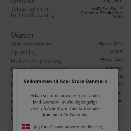
Lysstyrke
350 cd/m²
Teknologi til at
AMD FreeSync™
Premium (DisplayPort
forhindre tearing
VRR)
Skærm
Skærmstørrelse
68,6 cm (27")
Opløsning
WQHD
Maksimal opløsning
2560 x 1440
Baggrundslysteknologi
Lysdiode
Touchskærm
Nej
Velkommen til Acer Store Danmark
Formatforhold
16:09
Understøttet farve
16.7 millioner farver
Vi kan se, at du browser fra et andet
Farvedybde
8-bit
land. Bemærk, at alle tilgængelige
varer på Acer Store Danmark sendes
Dynamic Contrast Ratio
100,000,000:1
kun
inden for Danmark.
Lokalt kontrastforhold
1,000:1
Jeg forstår ovennævnte meddelelse,