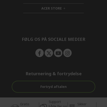
n
d
i
ACER STORE
e
d
h
n
d
i
e
d
n
d
e
n
FØLG OS PÅ SOCIALE MEDIER
Returnering & fortrydelse
Fortryd aftalen
Support
Gratis
Sikker
både før og