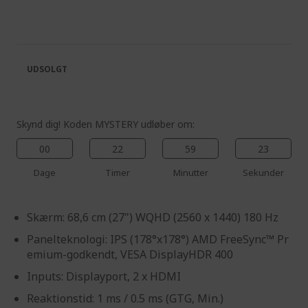
the
to
end
the
of
beginning
the
of
images
the
UDSOLGT
gallery
images
gallery
Skynd dig! Koden MYSTERY udløber om:
00
22
59
22
Dage
Timer
Minutter
Sekunder
Skærm: 68,6 cm (27") WQHD (2560 x 1440) 180 Hz
Panelteknologi: IPS (178°x178°) AMD FreeSync™ Pr
emium-godkendt, VESA DisplayHDR 400
Inputs: Displayport, 2 x HDMI
Reaktionstid: 1 ms / 0.5 ms (GTG, Min.)