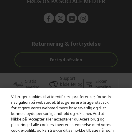
FØLG OS PÅ SOCIALE MEDIER
Returnering & fortrydelse
Fortryd aftalen
Support
Gratis
Sikker
både før og
levering
betaling
efter købet
Vi bruger cookies til at identificere præferencer, forbedre
navigation på webstedet, til at generere brugerstatistik
© 2026 Acer Inc.
for at gøre vores websted mere brugervenlig og til at
CPYou BV er autoriseret forhandler og sælger af de produkter og
kunne tilbyde personligt indhold og reklamer. Ved at
tjenester, der tilbydes i denne butik.
klikke på "Acceptér alle" accepterer du Acers brug og
placering af alle cookies i overensstemmelse med vores
cookie-politik, og kan trække dit samtykke tilbage når som