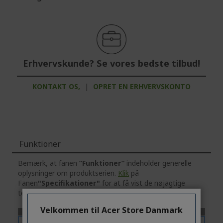
Erhvervskunde? Se vores bedste tilbud!
KONTAKT OS,
|
OPRET EN ERHVERVSKONTO
Funktioner
Bemærk, at fanen
”Funktioner”
indeholder generelle
oplysninger om produktserien.
Klik
på
Fanen
"Specifikationer"
for at få vist de nøjagtige
tekniske specifikationer for den valgte model.
Velkommen til Acer Store Danmark