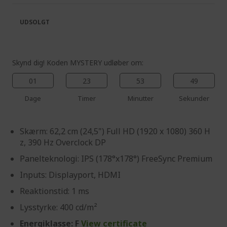
the
of
images
the
UDSOLGT
gallery
images
gallery
Skynd dig! Koden MYSTERY udløber om:
01
23
53
49
Dage
Timer
Minutter
Sekunder
Skærm: 62,2 cm (24,5") Full HD (1920 x 1080) 360 H
z, 390 Hz Overclock DP
Panelteknologi: IPS (178°x178°) FreeSync Premium
Inputs: Displayport, HDMI
Reaktionstid: 1 ms
Lysstyrke: 400 cd/m²
Energiklasse: F
View certificate