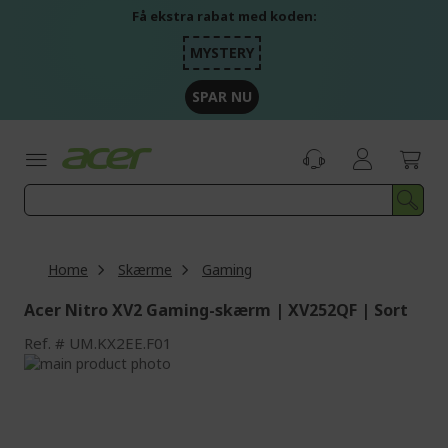
Skip
Få ekstra rabat med koden:
to
Content
MYSTERY
SPAR NU
Home
Skærme
Gaming
Acer Nitro XV2 Gaming-skærm | XV252QF | Sort
Ref.
UM.KX2EE.F01
Skip
to
Skip
the
to
end
the
of
beginning