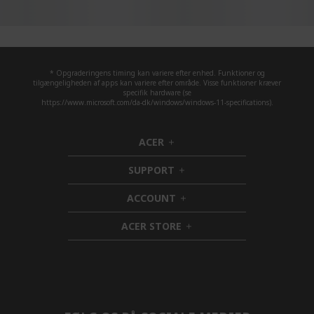
* Opgraderingens timing kan variere efter enhed. Funktioner og
tilgængeligheden af apps kan variere efter område. Visse funktioner kræver
specifik hardware (se
https://www.microsoft.com/da-dk/windows/windows-11-specifications).
ACER
h
i
SUPPORT
d
h
d
i
ACCOUNT
e
d
h
n
d
i
ACER STORE
e
d
h
n
d
i
e
d
n
d
e
n