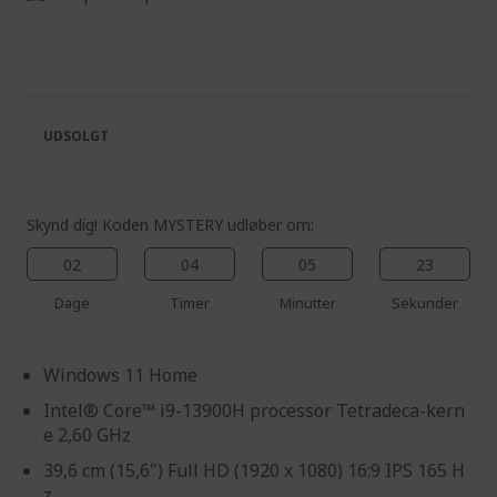
to
Skip
the
to
end
the
of
beginning
the
of
images
the
UDSOLGT
gallery
images
gallery
Skynd dig! Koden MYSTERY udløber om:
02
04
05
23
Dage
Timer
Minutter
Sekunder
Windows 11 Home
Intel® Core™ i9-13900H processor Tetradeca-kern
e 2,60 GHz
39,6 cm (15,6") Full HD (1920 x 1080) 16:9 IPS 165 H
z