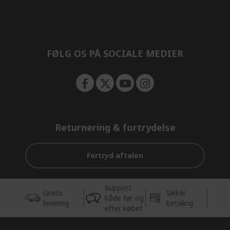
e
d
n
d
e
n
FØLG OS PÅ SOCIALE MEDIER
Returnering & fortrydelse
Fortryd aftalen
Support
Gratis
Sikker
både før og
levering
betaling
efter købet