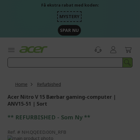
Skip
Få ekstra rabat med koden:
to
Content
MYSTERY
SPAR NU
Home
Refurbished
Acer Nitro V 15 Bærbar gaming-computer |
ANV15-51 | Sort
** REFURBISHED - Som Ny **
Ref.
NH.QQEED.00N_RFB
Skip