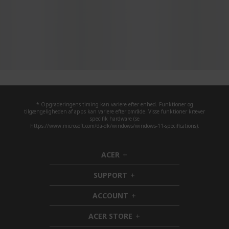
* Opgraderingens timing kan variere efter enhed. Funktioner og
tilgængeligheden af apps kan variere efter område. Visse funktioner kræver
specifik hardware (se
https://www.microsoft.com/da-dk/windows/windows-11-specifications).
ACER
h
i
SUPPORT
d
h
d
i
ACCOUNT
e
d
h
n
d
i
ACER STORE
e
d
h
n
d
i