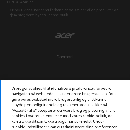
© 2026 Acer Inc.
CPYou BV er autoriseret forhandler og sælger af de produkter og
tjenester, der tilbydes i denne butik.
Danmark
Vi bruger cookies til at identificere præferencer, forbedre
navigation på webstedet, til at generere brugerstatistik for at
gøre vores websted mere brugervenlig og til at kunne
tilbyde personligt indhold og reklamer. Ved at klikke på
"Acceptér alle" accepterer du Acers brug og placering af alle
cookies i overensstemmelse med vores cookie-politik, og
kan trække dit samtykke tilbage når som helst. Under
"Cookie-indstillinger" kan du administrere dine præferencer