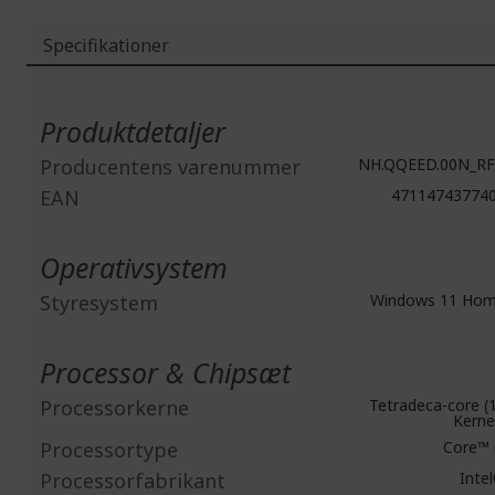
Specifikationer
Mere
information
Produktdetaljer
Producentens varenummer
NH.QQEED.00N_R
EAN
47114743774
Operativsystem
Styresystem
Windows 11 Ho
Processor & Chipsæt
Processorkerne
Tetradeca-core (
Kerne
Processortype
Core™ 
Processorfabrikant
Inte