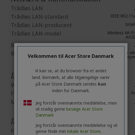
Trådløs LAN
Trådløs LAN-standard
IEEE 802.11
Trådløs LAN-producent
Inte
Trådløs LAN-model
Wireless Wi-Fi
AX2
Bluetooth
Bluetooth-standard
Bluetooth 5.1 ell
Velkommen til Acer Store Danmark
nye
Vi kan se, at du browser fra et andet
Indbyggede enheder
land. Bemærk, at alle tilgængelige varer
på Acer Store Danmark sendes
kun
Webcam
inden for Danmark.
Fingeraftrykslæser
N
Mikrofon
Jeg forstår ovennævnte meddelelse, men
vil stadig gerne
besøge Acer Store
Danmark
Interfaces/Porte
Jeg forstår ovennævnte meddelelse og vil
HDMI
gerne finde min
lokale Acer Store.