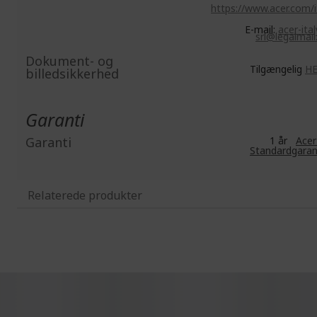
https://www.acer.com/i
E-mail:
acer-ital
srl@legalmail.
Dokument- og
Tilgængelig
H
billedsikkerhed
Garanti
Garanti
1 år
Acer
Standardgaran
Relaterede produkter