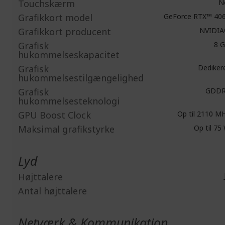
Touchskærm
N
Grafikkort model
GeForce RTX™ 40
Grafikkort producent
NVIDI
Grafisk
8 
hukommelseskapacitet
Grafisk
Dediker
hukommelsestilgængelighed
Grafisk
GDDR
hukommelsesteknologi
GPU Boost Clock
Op til 2110 M
Maksimal grafikstyrke
Op til 75
Lyd
Højttalere
Antal højttalere
Netværk & Kommunikation