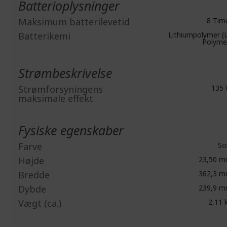
Batterioplysninger
Maksimum batterilevetid
8 Tim
Batterikemi
Lithiumpolymer (L
Polyme
Strømbeskrivelse
Strømforsyningens
135
maksimale effekt
Fysiske egenskaber
Farve
So
Højde
23,50 
Bredde
362,3 
Dybde
239,9 
Vægt (ca.)
2,11 