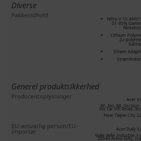
Diverse
Pakkeindhold
Nitro V 15 ANV1
51-959J Gami
Notebo
Lithium Polym
(Li-polyme
Batte
Strøm Adapt
Strømledni
Generel produktsikkerhed
Producentoplysninger
Acer In
8F, No. 88, Section 
Xin Tai 5th Road, Xiz
New Taipei City 2
EU-ansvarlig person/EU-
Acer Italy S.r.
importør
Viale delle Industrie 1/
20044 Arese (MI), Ita