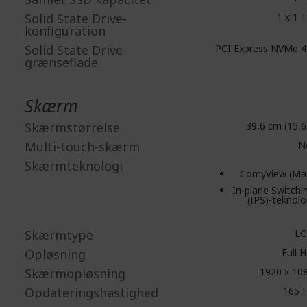
Solid State Drive-
1 x 1 
konfiguration
Solid State Drive-
PCI Express NVMe 4
grænseflade
Skærm
Skærmstørrelse
39,6 cm (15,6
Multi-touch-skærm
N
Skærmteknologi
ComyView (Ma
In-plane Switchi
(IPS)-teknolo
Skærmtype
LC
Opløsning
Full 
Skærmopløsning
1920 x 10
Opdateringshastighed
165 