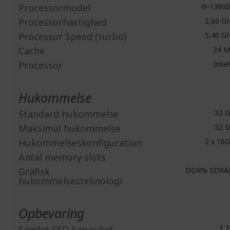
Processormodel
i9-1390
Processorhastighed
2,60 G
Processor Speed (turbo)
5,40 G
Cache
24 
Processor
Inte
Hukommelse
Standard hukommelse
32 
Maksimal hukommelse
32 
Hukommelseskonfiguration
2 x 16
Antal memory slots
Grafisk
DDR% SDRA
hukommelsesteknologi
Opbevaring
Samlet SSD kapacitet
1 