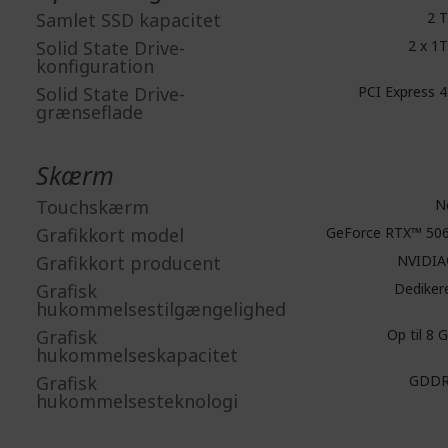
Samlet SSD kapacitet
2 
Solid State Drive-
2 x 1
konfiguration
Solid State Drive-
PCI Express 4
grænseflade
Skærm
Touchskærm
N
Grafikkort model
GeForce RTX™ 50
Grafikkort producent
NVIDI
Grafisk
Dediker
hukommelsestilgængelighed
Grafisk
Op til 8 
hukommelseskapacitet
Grafisk
GDDR
hukommelsesteknologi