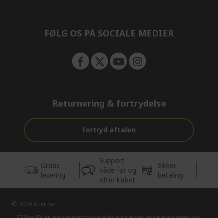
n
d
e
n
FØLG OS PÅ SOCIALE MEDIER
Returnering & fortrydelse
Fortryd aftalen
Support
Gratis
Sikker
både før og
levering
betaling
efter købet
© 2026 Acer Inc.
CPYou BV er autoriseret forhandler og sælger af de produkter og