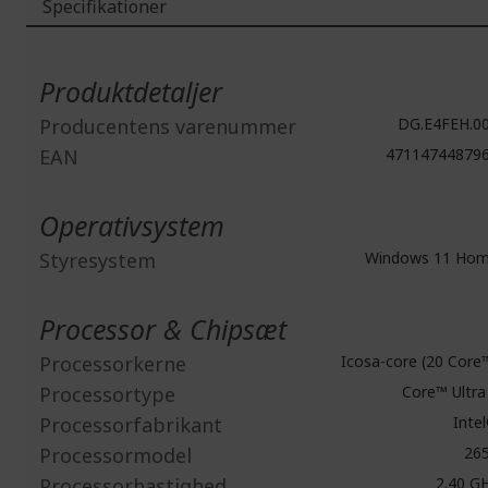
Specifikationer
Mere
information
Produktdetaljer
Producentens varenummer
DG.E4FEH.0
EAN
47114744879
Operativsystem
Styresystem
Windows 11 Ho
Processor & Chipsæt
Processorkerne
Icosa-core (20 Core
Processortype
Core™ Ultra
Processorfabrikant
Inte
Processormodel
26
Processorhastighed
2.40 G