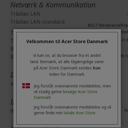
Netværk & Kommunikation
Trådløs LAN
Trådløs LAN-standard
802.11be/ax/ac/a/b/g
Trådløs LAN-producent
Inte
Trådløs LAN-model
Wireless Wi-Fi 
Velkommen til Acer Store Danmark
Bluetooth
Vi kan se, at du browser fra et andet
Bluetooth-standard
Bluetooth 5
land. Bemærk, at alle tilgængelige varer
på Acer Store Danmark sendes
kun
I/O-udvidelser
inden for Danmark.
Antal PCI express x16 slots
Jeg forstår ovennævnte meddelelse, men
vil stadig gerne
besøge Acer Store
Danmark
Indbyggede enheder
Jeg forstår ovennævnte meddelelse og vil
Webcam
N
gerne finde min
lokale Acer Store.