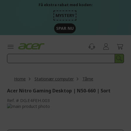
Skip
Få ekstra rabat med koden:
to
Content
MYSTERY
SPAR NU
Home
Stationær computer
Tårne
Acer Nitro Gaming Desktop | N50-660 | Sort
Ref.
DG.E4FEH.003
Skip
to
Skip
the
to
end
the
of
beginning