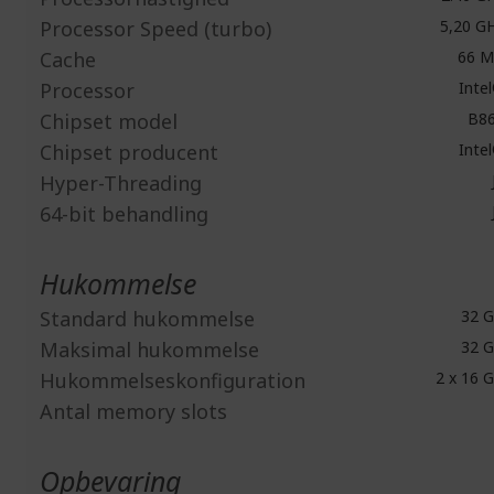
Processor Speed (turbo)
5,20 G
Cache
66 
Processor
Inte
Chipset model
B8
Chipset producent
Inte
Hyper-Threading
64-bit behandling
Hukommelse
Standard hukommelse
32 
Maksimal hukommelse
32 
Hukommelseskonfiguration
2 x 16 
Antal memory slots
Opbevaring