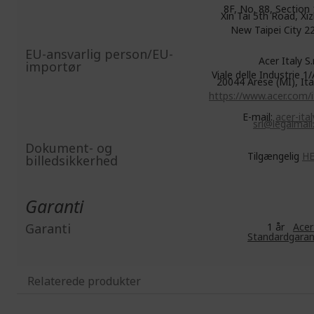
8F, No. 88, Section 
Xin Tai 5th Road, Xiz
New Taipei City 2
EU-ansvarlig person/EU-
Acer Italy S.r.
importør
Viale delle Industrie 1/
20044 Arese (MI), Ita
https://www.acer.com/i
E-mail:
acer-ital
srl@legalmail.
Dokument- og
Tilgængelig
H
billedsikkerhed
Garanti
Garanti
1 år
Acer
Standardgaran
Relaterede produkter