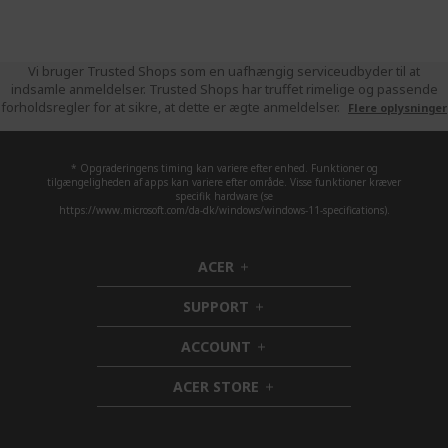
Vi bruger Trusted Shops som en uafhængig serviceudbyder til at
indsamle anmeldelser. Trusted Shops har truffet rimelige og passende
forholdsregler for at sikre, at dette er ægte anmeldelser.
Flere oplysninger
* Opgraderingens timing kan variere efter enhed. Funktioner og
tilgængeligheden af apps kan variere efter område. Visse funktioner kræver
specifik hardware (se
https://www.microsoft.com/da-dk/windows/windows-11-specifications).
ACER
h
i
SUPPORT
d
h
d
i
ACCOUNT
e
d
h
n
d
i
ACER STORE
e
d
h
n
d
i
e
d