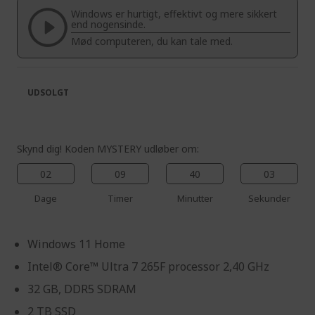
the
of
Windows er hurtigt, effektivt og mere sikkert
images
the
end nogensinde.
gallery
images
Mød computeren, du kan tale med.
gallery
UDSOLGT
Skynd dig! Koden MYSTERY udløber om:
02
09
40
03
Dage
Timer
Minutter
Sekunder
Windows 11 Home
Intel® Core™ Ultra 7 265F processor 2,40 GHz
32 GB, DDR5 SDRAM
2 TB SSD