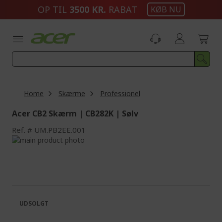
Skip
OP TIL
3500 KR.
RABAT
KØB NU
to
Content
Home
Skærme
Professionel
Acer CB2 Skærm | CB282K | Sølv
Ref.
UM.PB2EE.001
Skip
to
Skip
the
to
end
the
of
beginning
the
of
images
the
UDSOLGT
gallery
images
gallery