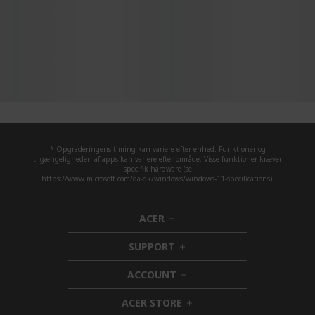
* Opgraderingens timing kan variere efter enhed. Funktioner og
tilgængeligheden af apps kan variere efter område. Visse funktioner kræver
specifik hardware (se
https://www.microsoft.com/da-dk/windows/windows-11-specifications).
ACER
h
i
SUPPORT
d
h
d
i
ACCOUNT
e
d
h
n
d
i
ACER STORE
e
d
h