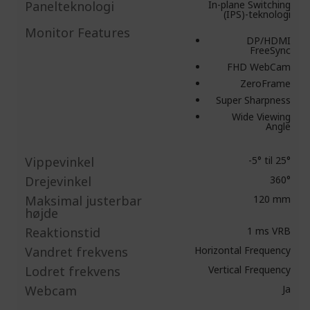
Panelteknologi
In-plane Switching
(IPS)-teknologi
Monitor Features
DP/HDMI
FreeSync
FHD WebCam
ZeroFrame
Super Sharpness
Wide Viewing
Angle
Vippevinkel
-5° til 25°
Drejevinkel
360°
Maksimal justerbar
120 mm
højde
Reaktionstid
1 ms VRB
Vandret frekvens
Horizontal Frequency
Lodret frekvens
Vertical Frequency
Webcam
Ja