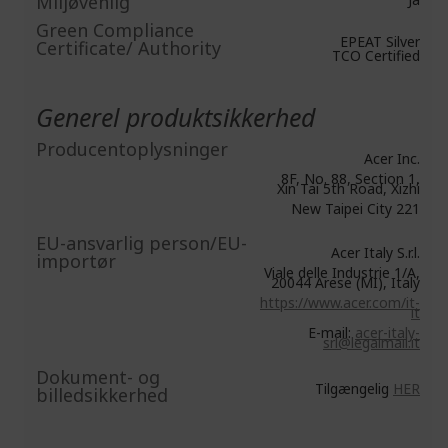
Miljøvenlig
Green Compliance
EPEAT Silver
Certificate/ Authority
TCO Certified
Generel produktsikkerhed
Producentoplysninger
Acer Inc.
8F, No. 88, Section 1,
Xin Tai 5th Road, Xizhi
New Taipei City 221
EU-ansvarlig person/EU-
Acer Italy S.r.l.
importør
Viale delle Industrie 1/A,
20044 Arese (MI), Italy
https://www.acer.com/it-
it
E-mail:
acer-italy-
srl@legalmail.it
Dokument- og
Tilgængelig
HER
billedsikkerhed