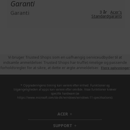
Garanti
Garanti
3 år
Acer's
Standardgaranti
Vi bruger Trusted Shops som en uafhængig serviceudbyder til at
indsamle anmeldelser. Trusted Shops har truffet rimelige og passende
forholdsregler for at sikre, at dette er ægte anmeldelser.
Flere oplysninger
* Opgraderingens timing kan variere efter enhed. Funktioner og
tilgængeligheden af apps kan variere efter område. Visse funktioner kræver
specifik hardware (se
https://www.microsoft.com/da-dk/windows/windows-11-specifications).
ACER
h
i
SUPPORT
d
h