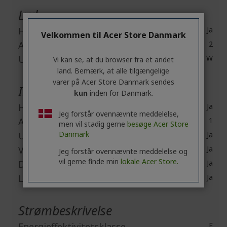
Lyd
Højttalere
Ja
Velkommen til Acer Store Danmark
Antal højttalere
2
Udgangsstrøm
2 W
Vi kan se, at du browser fra et andet
land. Bemærk, at alle tilgængelige
varer på Acer Store Danmark sendes
Interfaces/Porte
kun
inden for Danmark.
HDMI
Ja
Jeg forstår ovennævnte meddelelse,
Antal HDMI-porte
1
men vil stadig gerne
besøge Acer Store
Danmark
USB
Ja
VGA
Ja
Jeg forstår ovennævnte meddelelse og
vil gerne finde min
lokale Acer Store.
DisplayPort
Ja
Lydlinje ind
Ja
Strømbeskrivelse
Energieffektivitetsklasse
E