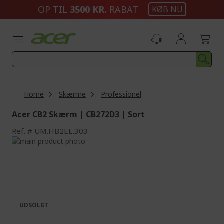
Skip
OP TIL
3500 KR.
RABAT
KØB NU
to
Content
Home
Skærme
Professionel
Acer CB2 Skærm | CB272D3 | Sort
Ref.
UM.HB2EE.303
Skip
to
Skip
the
to
end
the
of
beginning
the
of
images
the
UDSOLGT
gallery
images
gallery