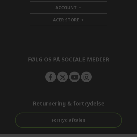
d
i
ACCOUNT
e
d
h
n
d
i
ACER STORE
e
d
h
n
d
i
e
d
n
d
e
n
FØLG OS PÅ SOCIALE MEDIER
Returnering & fortrydelse
Fortryd aftalen