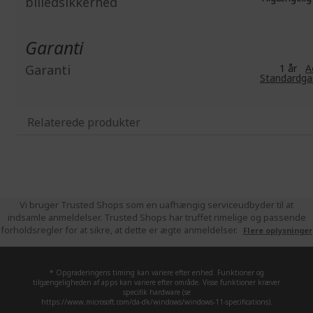
billedsikkerhed
Garanti
Garanti
1 år
A
Standardga
Relaterede produkter
Vi bruger Trusted Shops som en uafhængig serviceudbyder til at
indsamle anmeldelser. Trusted Shops har truffet rimelige og passende
forholdsregler for at sikre, at dette er ægte anmeldelser.
Flere oplysninger
* Opgraderingens timing kan variere efter enhed. Funktioner og
tilgængeligheden af apps kan variere efter område. Visse funktioner kræver
specifik hardware (se
https://www.microsoft.com/da-dk/windows/windows-11-specifications).