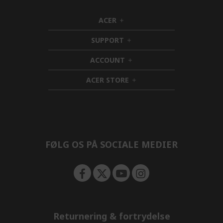
ACER
h
i
SUPPORT
d
h
d
i
ACCOUNT
e
d
h
n
d
i
ACER STORE
e
d
h
n
d
i
e
d
n
d
e
n
FØLG OS PÅ SOCIALE MEDIER
Returnering & fortrydelse