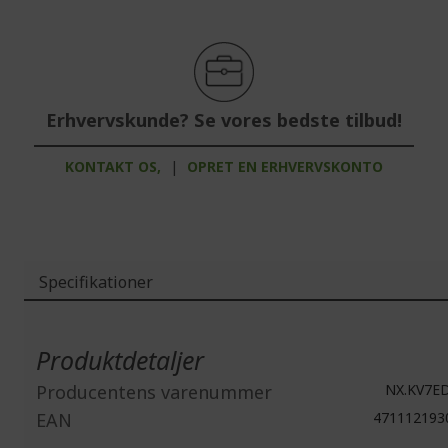
Erhvervskunde? Se vores bedste tilbud!
KONTAKT OS,
|
OPRET EN ERHVERVSKONTO
Specifikationer
Mere
information
Produktdetaljer
Producentens varenummer
NX.KV7ED
EAN
471112193