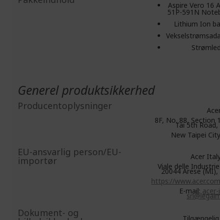
Aspire Vero 16 
51P-591N Note
Lithium Ion ba
Vekselstrømsada
Strømled
Generel produktsikkerhed
Producentoplysninger
Acer
8F, No. 88, Section 1
Tai 5th Road, 
New Taipei Cit
EU-ansvarlig person/EU-
Acer Italy 
importør
Viale delle Industrie
20044 Arese (MI), 
https://www.acer.com/
E-mail:
acer-i
srl@legalma
Dokument- og
Tilgængeli