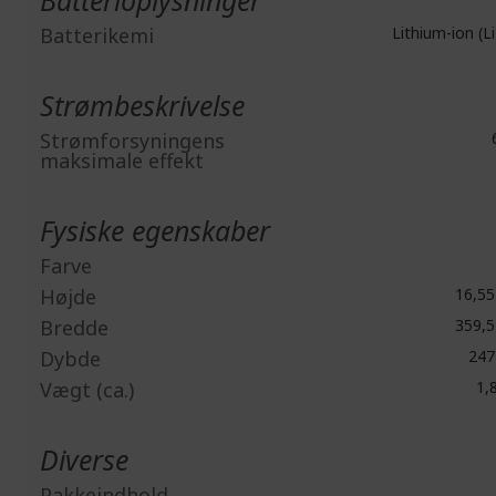
Batterioplysninger
Batterikemi
Lithium-ion (Li
Strømbeskrivelse
Strømforsyningens
maksimale effekt
Fysiske egenskaber
Farve
Højde
16,5
Bredde
359,
Dybde
247
Vægt (ca.)
1,8
Diverse
Pakkeindhold