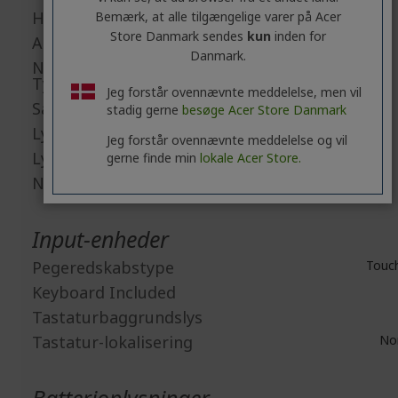
HDMI
Bemærk, at alle tilgængelige varer på Acer
Store Danmark sendes
kun
inden for
Antal HDMI-porte
Danmark.
Number of USB 3.2 Gen 1
Type-A Ports
Jeg forstår ovennævnte meddelelse, men vil
Samlet antal USB-porte
stadig gerne
besøge Acer Store Danmark
Lydlinje ind
Jeg forstår ovennævnte meddelelse og vil
Lydudgang
gerne finde min
lokale Acer Store.
Netværk (RJ-45)
Input-enheder
Pegeredskabstype
Touc
Keyboard Included
Tastaturbaggrundslys
Tastatur-lokalisering
Nor