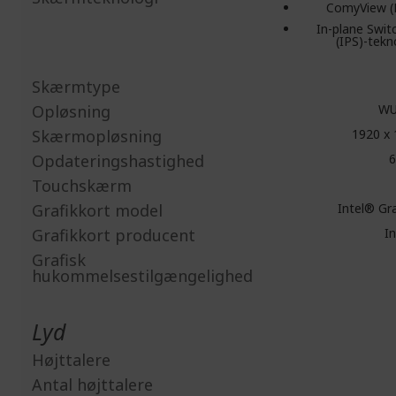
ComyView (
In-plane Swit
(IPS)-tekn
Skærmtype
Opløsning
WU
Skærmopløsning
1920 x 
Opdateringshastighed
6
Touchskærm
Grafikkort model
Intel® Gr
Grafikkort producent
In
Grafisk
hukommelsestilgængelighed
Lyd
Højttalere
Antal højttalere