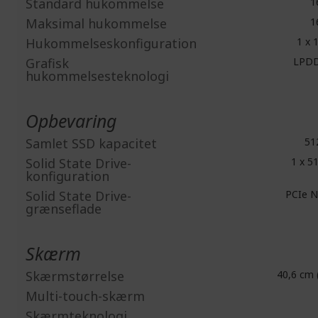
Standard hukommelse
1
Maksimal hukommelse
1
Hukommelseskonfiguration
1 x 
Grafisk
LPDD
hukommelsesteknologi
Opbevaring
Samlet SSD kapacitet
51
Solid State Drive-
1 x 5
konfiguration
Solid State Drive-
PCIe 
grænseflade
Skærm
Skærmstørrelse
40,6 cm 
Multi-touch-skærm
Skærmteknologi