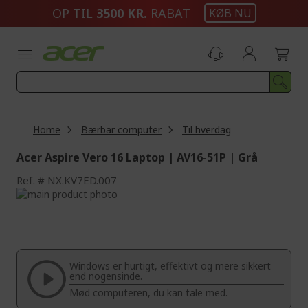
Skip
OP TIL
3500 KR.
RABAT
KØB NU
to
Content
Home
Bærbar computer
Til hverdag
Acer Aspire Vero 16 Laptop | AV16-51P | Grå
Ref.
NX.KV7ED.007
Skip
to
Skip
the
to
end
the
of
beginning
the
of
Windows er hurtigt, effektivt og mere sikkert
images
the
end nogensinde.
gallery
images
Mød computeren, du kan tale med.
gallery