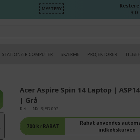
Resteren
MYSTERY
3 D 
STATIONÆR COMPUTER
SKÆRME
PROJEKTORER
TILBE
Acer Aspire Spin 14 Laptop | ASP
| Grå
Ref.
NX.J3JED.002
Rabat anvendes automa
700 kr RABAT
indkøbskurven