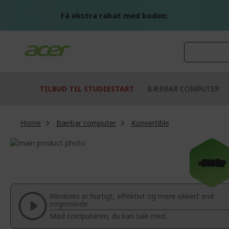
Skip
to
Få ekstra rabat med koden:
Content
TILBUD TIL STUDIESTART
BÆRBAR COMPUTER
Home
Bærbar computer
Konvertible
Skip
to
Skip
the
to
-700 kr
end
the
of
beginning
the
of
Windows er hurtigt, effektivt og mere sikkert end
images
the
nogensinde.
gallery
images
Mød computeren, du kan tale med.
gallery