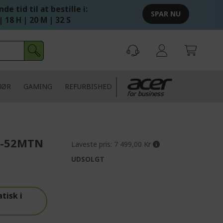
de tid til at bestille i:
SPAR NU
| 18 H | 20 M | 31 S
HØR
GAMING
REFURBISHED
14-52MTN
Laveste pris:
7 499,00 Kr
UDSOLGT
tisk i