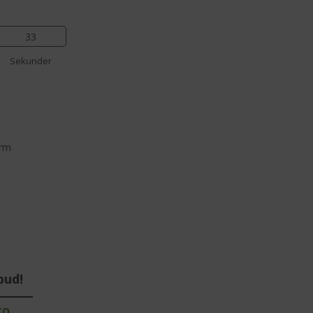
32
Sekunder
ærm
bud!
TO