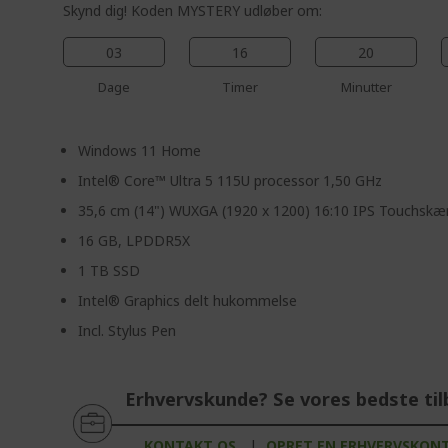
Skynd dig! Koden MYSTERY udløber om:
03
16
20
Dage
Timer
Minutter
Windows 11 Home
Intel® Core™ Ultra 5 115U processor 1,50 GHz
35,6 cm (14") WUXGA (1920 x 1200) 16:10 IPS Touchsk
16 GB, LPDDR5X
1 TB SSD
Intel® Graphics delt hukommelse
Incl. Stylus Pen
Erhvervskunde? Se vores bedste til
KONTAKT OS,
|
OPRET EN ERHVERVSKON