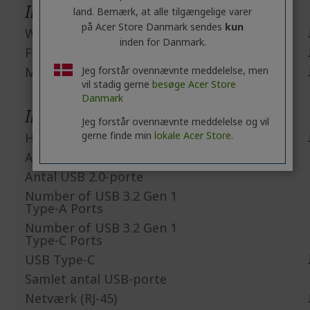
Indbyggede enheder
land. Bemærk, at alle tilgængelige varer
på Acer Store Danmark sendes
kun
Webcam
inden for Danmark.
Fingeraftrykslæser
Mikrofon
Jeg forstår ovennævnte meddelelse, men
vil stadig gerne
besøge Acer Store
Danmark
Interfaces/Porte
Jeg forstår ovennævnte meddelelse og vil
gerne finde min
lokale Acer Store.
HDMI
Antal HDMI-porte
Antal USB 2.0-porte
Number of USB 3.2 Gen 1
Type-A Ports
Number of USB 3.2 Gen 1
Type-C Ports
USB Type-C
Samlet antal USB-porte
Netværk (RJ-45)