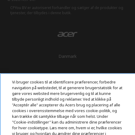
CPYou BV er autoriseret forhandler og sælger af de produkter og
tjenester, der tilbydes i denne butik.
Danmark
Vi bruger cookies til at identificere præferencer, forbedre
navigation på webstedet, til at generere brugerstatistik for at
gøre vores websted mere brugervenlig og til at kunne
tilbyde personligt indhold og reklamer. Ved at klikke på
"Acceptér alle" accepterer du Acers brug og placering af alle
cookies i overensstemmelse med vores cookie-politik, og
kan trække dit samtykke tilbage når som helst. Under
"Cookie-indstillinger" kan du administrere dine præferencer
for hver cookietype. Læs mere om, hvem vi er, hvilke cookies
vi bruger, og hvordan du ændrer dine præferencer i