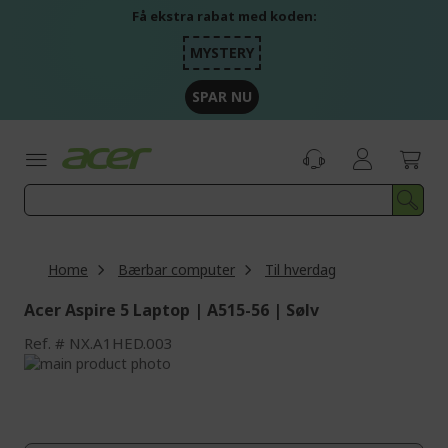
Skip
Få ekstra rabat med koden:
to
Content
MYSTERY
SPAR NU
Home
Bærbar computer
Til hverdag
Acer Aspire 5 Laptop | A515-56 | Sølv
Ref.
NX.A1HED.003
Skip
to
Skip
the
to
end
the
of
beginning