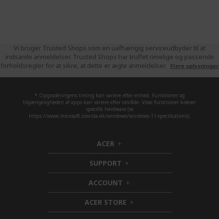
Vi bruger Trusted Shops som en uafhængig serviceudbyder til at
indsamle anmeldelser. Trusted Shops har truffet rimelige og passende
forholdsregler for at sikre, at dette er ægte anmeldelser.
Flere oplysninger
* Opgraderingens timing kan variere efter enhed. Funktioner og
tilgængeligheden af apps kan variere efter område. Visse funktioner kræver
specifik hardware (se
https://www.microsoft.com/da-dk/windows/windows-11-specifications).
ACER
h
i
SUPPORT
d
h
d
i
ACCOUNT
e
d
h
n
d
i
ACER STORE
e
d
h
n
d
i