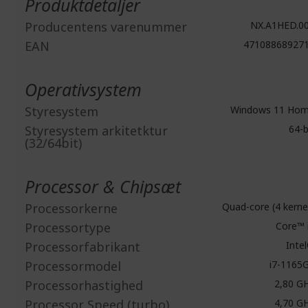
Produktdetaljer
Producentens varenummer
NX.A1HED.0
EAN
47108868927
Operativsystem
Styresystem
Windows 11 Ho
Styresystem arkitetktur
64-b
(32/64bit)
Processor & Chipsæt
Processorkerne
Quad-core (4 kerne
Processortype
Core™ 
Processorfabrikant
Inte
Processormodel
i7-1165
Processorhastighed
2,80 G
Processor Speed (turbo)
4,70 G