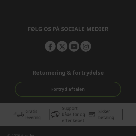
e
d
n
d
e
n
FØLG OS PÅ SOCIALE MEDIER
Returnering & fortrydelse
Fortryd aftalen
Support
Gratis
Sikker
både før og
levering
betaling
efter købet
© 2026 Acer Inc.