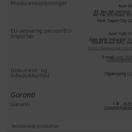
Producentoplysninger
Acer In
8F, No. 88, Section 
Xin Tai 5th Road, Xiz
New Taipei City 2
EU-ansvarlig person/EU-
Acer Italy S.r.
importør
Viale delle Industrie 1/
20044 Arese (MI), Ita
https://www.acer.com/i
E-mail:
acer-ital
srl@legalmail.
Dokument- og
Tilgængelig
H
billedsikkerhed
Garanti
Garanti
1 år
Acer
Standardgaran
Relaterede produkter