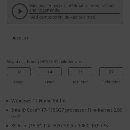
the
of
Windows er hurtigt, effektivt og mere sikkert
images
the
end nogensinde.
gallery
images
Mød computeren, du kan tale med.
gallery
UDSOLGT
Skynd dig! Koden MYSTERY udløber om:
02
14
36
07
Dage
Timer
Minutter
Sekunder
Windows 11 Home 64-bit
Intel® Core™ i7-1165G7 processor Fire-kernet 2,80
GHz
39,6 cm (15,6") Full HD (1920 x 1080) 16:9 IPS