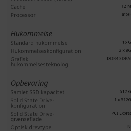
Cache
12 
Processor
Inte
Hukommelse
Standard hukommelse
16 
Hukommelseskonfiguration
2 x 8
Grafisk
DDR4 SDR
hukommelsesteknologi
Opbevaring
Samlet SSD kapacitet
512 
Solid State Drive-
1 x 512
konfiguration
Solid State Drive-
PCI Expre
grænseflade
Optisk drevtype
N