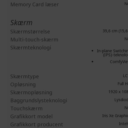
Memory Card læser
N
Skærm
Skærmstørrelse
39,6 cm (15,6
Multi-touch-skærm
N
Skærmteknologi
In-plane Switchi
(IPS)-teknolo
ComfyVi
Skærmtype
LC
Opløsning
Full 
Skærmopløsning
1920 x 10
Baggrundslysteknologi
Lysdio
Touchskærm
N
Grafikkort model
Iris Xe Graphi
Grafikkort producent
Inte