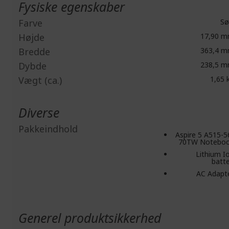
Fysiske egenskaber
Farve
Sø
Højde
17,90 
Bredde
363,4 
Dybde
238,5 
Vægt (ca.)
1,65 
Diverse
Pakkeindhold
Aspire 5 A515-5
70TW Notebo
Lithium I
batte
AC Adapt
Generel produktsikkerhed