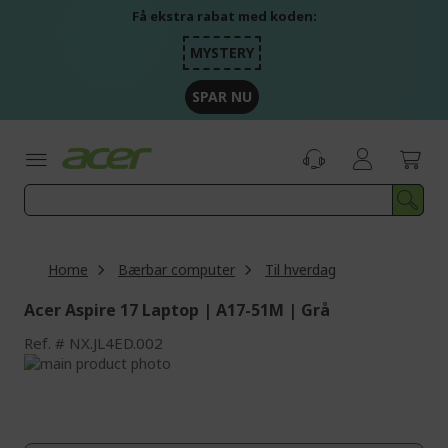
Skip
Få ekstra rabat med koden:
to
Content
MYSTERY
SPAR NU
Home
Bærbar computer
Til hverdag
Acer Aspire 17 Laptop | A17-51M | Grå
Ref.
NX.JL4ED.002
Skip
to
Skip
the
to
end
the
of
beginning