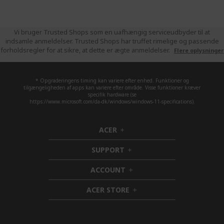
Vi bruger Trusted Shops som en uafhængig serviceudbyder til at
indsamle anmeldelser. Trusted Shops har truffet rimelige og passende
forholdsregler for at sikre, at dette er ægte anmeldelser.
Flere oplysninger
* Opgraderingens timing kan variere efter enhed. Funktioner og
tilgængeligheden af apps kan variere efter område. Visse funktioner kræver
specifik hardware (se
https://www.microsoft.com/da-dk/windows/windows-11-specifications).
ACER
h
i
SUPPORT
d
h
d
i
ACCOUNT
e
d
h
n
d
i
ACER STORE
e
d
h
n
d
i
e
d
n
d