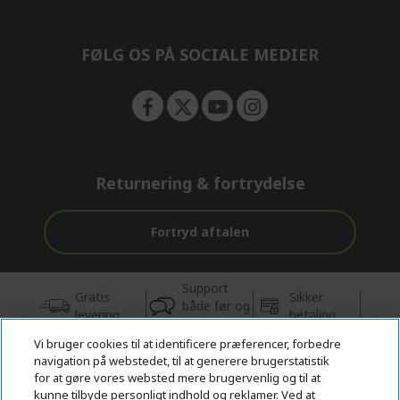
e
n
FØLG OS PÅ SOCIALE MEDIER
Returnering & fortrydelse
Fortryd aftalen
Support
Gratis
Sikker
både før og
levering
betaling
efter købet
Vi bruger cookies til at identificere præferencer, forbedre
navigation på webstedet, til at generere brugerstatistik
© 2026 Acer Inc.
for at gøre vores websted mere brugervenlig og til at
CPYou BV er autoriseret forhandler og sælger af de produkter og
kunne tilbyde personligt indhold og reklamer. Ved at