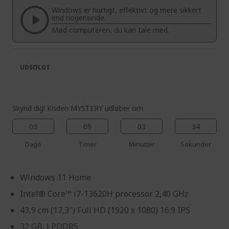
the
of
Windows er hurtigt, effektivt og mere sikkert
images
the
end nogensinde.
gallery
images
Mød computeren, du kan tale med.
gallery
UDSOLGT
Skynd dig! Koden MYSTERY udløber om:
03
09
03
33
Dage
Timer
Minutter
Sekunder
Windows 11 Home
Intel® Core™ i7-13620H processor 2,40 GHz
43,9 cm (17,3") Full HD (1920 x 1080) 16:9 IPS
32 GB, LPDDR5