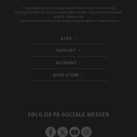
* Opgraderingens timing kan variere efter enhed. Funktioner og
tilgængeligheden af apps kan variere efter område. Visse funktioner kræver
specifik hardware (se
https://www.microsoft.com/da-dk/windows/windows-11-specifications).
ACER
h
i
SUPPORT
d
h
d
i
ACCOUNT
e
d
h
n
d
i
ACER STORE
e
d
h
n
d
i
e
d
n
d
e
n
FØLG OS PÅ SOCIALE MEDIER