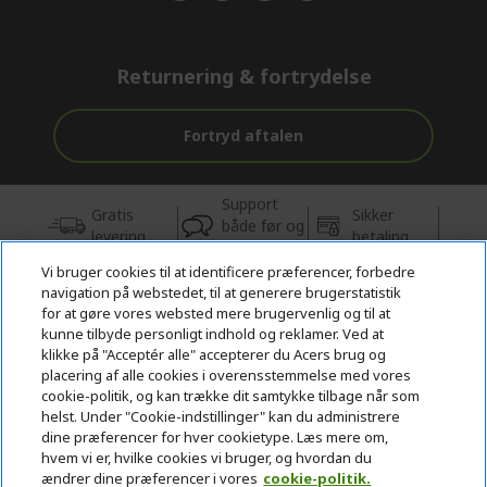
Returnering & fortrydelse
Fortryd aftalen
Support
Gratis
Sikker
både før og
levering
betaling
efter købet
Vi bruger cookies til at identificere præferencer, forbedre
navigation på webstedet, til at generere brugerstatistik
© 2026 Acer Inc.
for at gøre vores websted mere brugervenlig og til at
CPYou BV er autoriseret forhandler og sælger af de produkter og
kunne tilbyde personligt indhold og reklamer. Ved at
tjenester, der tilbydes i denne butik.
klikke på "Acceptér alle" accepterer du Acers brug og
placering af alle cookies i overensstemmelse med vores
cookie-politik, og kan trække dit samtykke tilbage når som
helst. Under "Cookie-indstillinger" kan du administrere
dine præferencer for hver cookietype. Læs mere om,
hvem vi er, hvilke cookies vi bruger, og hvordan du
ændrer dine præferencer i vores
cookie-politik.