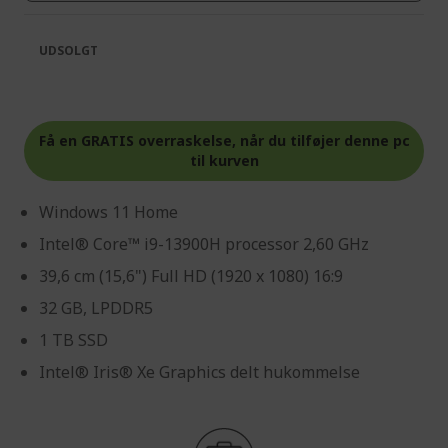
UDSOLGT
Få en GRATIS overraskelse
, når du tilføjer denne pc
til kurven
Windows 11 Home
Intel® Core™ i9-13900H processor 2,60 GHz
39,6 cm (15,6") Full HD (1920 x 1080) 16:9
32 GB, LPDDR5
1 TB SSD
Intel® Iris® Xe Graphics delt hukommelse