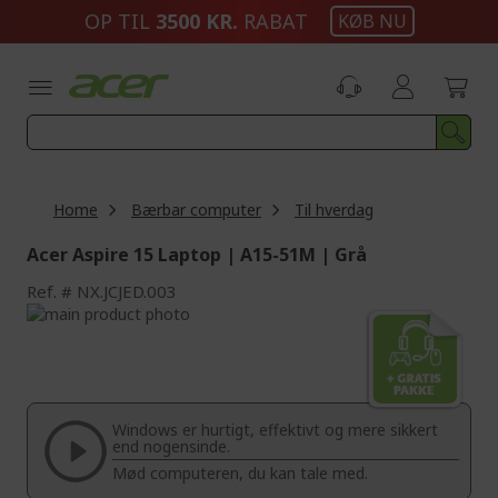
Skip
OP TIL
3500 KR.
RABAT
KØB NU
to
Content
Home
Bærbar computer
Til hverdag
Acer Aspire 15 Laptop | A15-51M | Grå
Ref.
NX.JCJED.003
Skip
to
Skip
the
to
end
the
of
beginning
the
of
Windows er hurtigt, effektivt og mere sikkert
images
the
end nogensinde.
gallery
images
Mød computeren, du kan tale med.
gallery