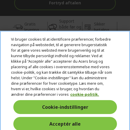
Fortryd aftalen
Support
Gratis
Sikker
både før og
levering
betaling
efter købet
Vi bruger cookies til at identificere præferencer, forbedre
navigation på webstedet, til at generere brugerstatistik
© 2026 Acer Inc.
for at gøre vores websted mere brugervenlig og til at
CPYou BV er autoriseret forhandler og sælger af de produkter og
kunne tilbyde personligt indhold og reklamer. Ved at
tjenester, der tilbydes i denne butik.
klikke på "Acceptér alle" accepterer du Acers brug og
placering af alle cookies i overensstemmelse med vores
cookie-politik, og kan trække dit samtykke tilbage når som
helst. Under "Cookie-indstillinger" kan du administrere
dine præferencer for hver cookietype. Læs mere om,
hvem vi er, hvilke cookies vi bruger, og hvordan du
ændrer dine præferencer i vores
cookie-politik.
Danmark
Cookie-indstillinger
Acceptér alle