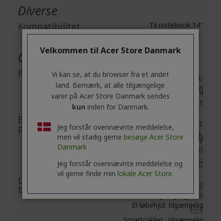
Diverse
Kompatibilitet
Til notebook 14"
Velkommen til Acer Store Danmark
Generel produktsikkerhed
Producentoplysninger
Vi kan se, at du browser fra et andet
Acer Inc.
land. Bemærk, at alle tilgængelige
8F, No. 88, Section 1, Xin
Tai 5th Road, Xizhi
varer på Acer Store Danmark sendes
New Taipei City 221
kun
inden for Danmark.
EU-ansvarlig
Acer Italy S.r.l.
Jeg forstår ovennævnte meddelelse,
person/EU-importør
Viale delle Industrie 1/A,
men vil stadig gerne
besøge Acer Store
20044 Arese (MI), Italy
Danmark
https://www.acer.com/it-it
E-mail:
acer-italy-
Jeg forstår ovennævnte meddelelse og
srl@legalmail.it
vil gerne finde min
lokale Acer Store.
Dokument- og
Tilbehør: tilgængelig
HER
billedsikkerhed
Connect: tilgængelig
HER
El-løbehjul: tilgængelig
HER
Smartcyklen : tilgængelig