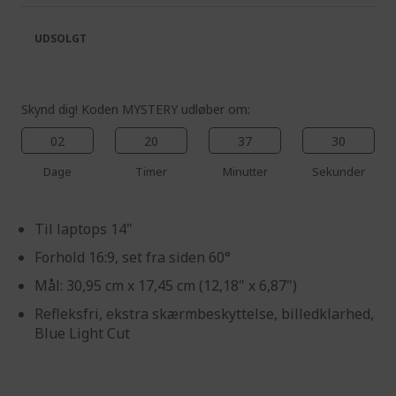
the
of
images
the
UDSOLGT
gallery
images
gallery
Skynd dig! Koden MYSTERY udløber om:
02
20
37
30
Dage
Timer
Minutter
Sekunder
Til laptops 14"
Forhold 16:9, set fra siden 60°
Mål: 30,95 cm x 17,45 cm (12,18" x 6,87")
Refleksfri, ekstra skærmbeskyttelse, billedklarhed,
Blue Light Cut