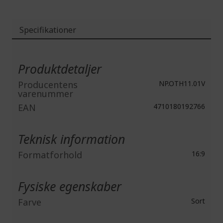
Specifikationer
Mere
information
Produktdetaljer
Producentens
NP.OTH11.01V
varenummer
EAN
4710180192766
Teknisk information
Formatforhold
16:9
Fysiske egenskaber
Farve
Sort