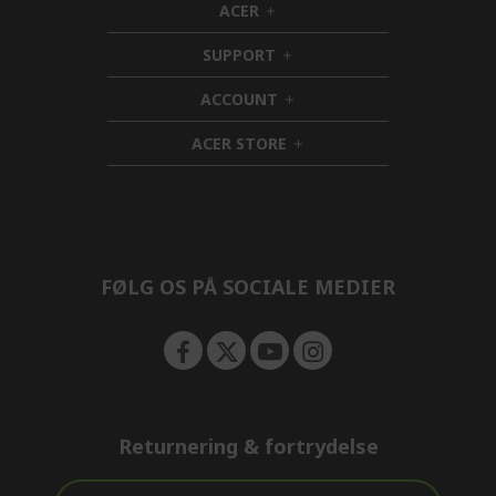
ACER
h
i
SUPPORT
d
h
d
i
ACCOUNT
e
d
h
n
d
i
ACER STORE
e
d
h
n
d
i
e
d
n
d
e
n
FØLG OS PÅ SOCIALE MEDIER
Returnering & fortrydelse