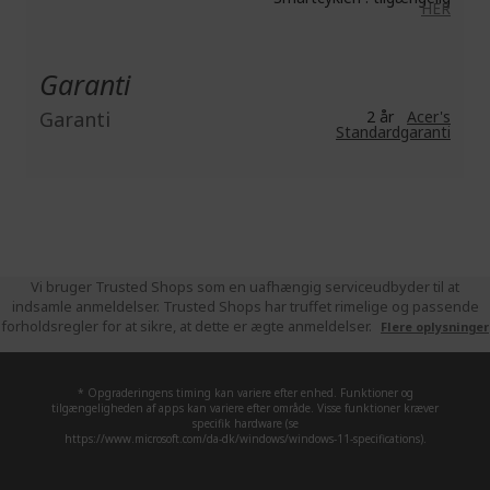
HER
Garanti
Garanti
2 år
Acer's
Standardgaranti
Vi bruger Trusted Shops som en uafhængig serviceudbyder til at
indsamle anmeldelser. Trusted Shops har truffet rimelige og passende
forholdsregler for at sikre, at dette er ægte anmeldelser.
Flere oplysninger
* Opgraderingens timing kan variere efter enhed. Funktioner og
tilgængeligheden af apps kan variere efter område. Visse funktioner kræver
specifik hardware (se
https://www.microsoft.com/da-dk/windows/windows-11-specifications).