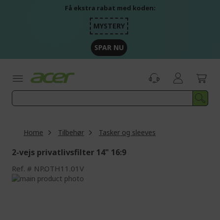
Skip
Få ekstra rabat med koden:
to
Content
MYSTERY
SPAR NU
Home
Tilbehør
Tasker og sleeves
2-vejs privatlivsfilter 14" 16:9
Ref.
NP.OTH11.01V
Skip
to
Skip
the
to
end
the
of
beginning