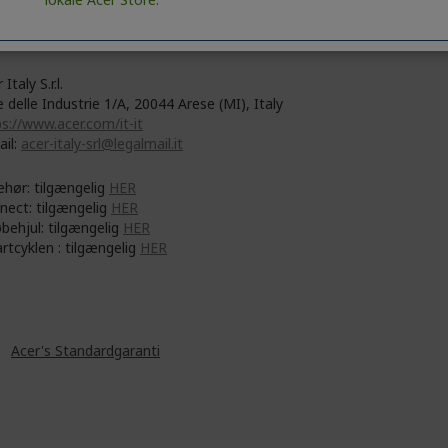
No. 88, Section 1, Xin Tai 5th Road, Xizhi
 Taipei City 221
 Italy S.r.l.
e delle Industrie 1/A, 20044 Arese (MI), Italy
s://www.acer.com/it-it
ail:
acer-italy-srl@legalmail.it
ehør: tilgængelig
HER
nect: tilgængelig
HER
øbehjul: tilgængelig
HER
rtcyklen : tilgængelig
HER
år
Acer's Standardgaranti