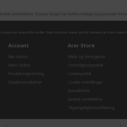
samle anmeldelser. Trusted Shops har truffet rimelige og passende forhold
af apps kan variere efter område. Visse funktioner kræver specifik hardware (se
https://www.mi
Account
Acer Store
Min Konto
Vilkår og Betingelser
Mine Ordrer
Fortrolighedspolitik
Produktregistrering
Cookiepolitik
Studenterrabatter
Cookie-indstillinger
Kontaktinfo
Juridisk meddelelse
Tilgængelighedserklæring