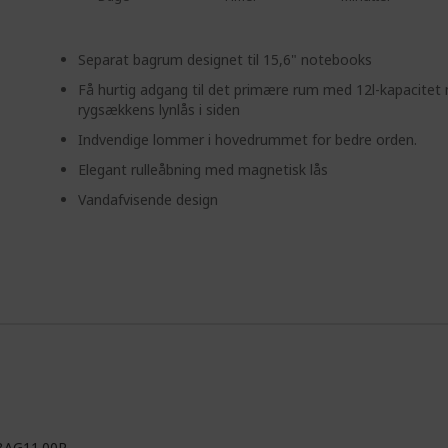
Separat bagrum designet til 15,6" notebooks
Få hurtig adgang til det primære rum med 12l-kapacitet
rygsækkens lynlås i siden
Indvendige lommer i hovedrummet for bedre orden.
Elegant rulleåbning med magnetisk lås
Vandafvisende design
BAG11.00R