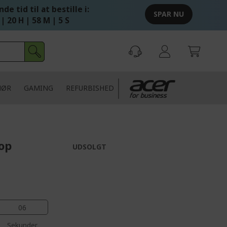
de tid til at bestille i:
SPAR NU
 | 20 H | 58 M | 5 S
HØR
GAMING
REFURBISHED
op
UDSOLGT
06
Sekunder