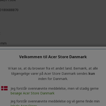
0180688870
t
0 mm
4 mm
Velkommen til Acer Store Danmark
 mm
Vi kan se, at du browser fra et andet land. Bemærk, at alle
 g
tilgængelige varer på Acer Store Danmark sendes
kun
inden for Danmark.
binationspolyestere med detaljer i kernelæder
Jeg forstår ovennævnte meddelelse, men vil stadig gerne
besøge Acer Store Danmark
Jeg forstår ovennævnte meddelelse og vil gerne finde min
lokale Acer Store.
 Inc.