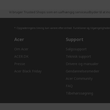
Vi bruger Trusted Shops som en uafhængig serviceudbyder til at ind
* Opgraderingens timing kan variere efter enhed. Funktioner og tilgængeligheden 
Acer
Support
Om Acer
Salgssupport
ACER.DK
Teknisk support
Presse
Drivere og manualer
Acer Black Friday
Gendannelsesmedier
Acer Community
FAQ
Tilbehørssøgning