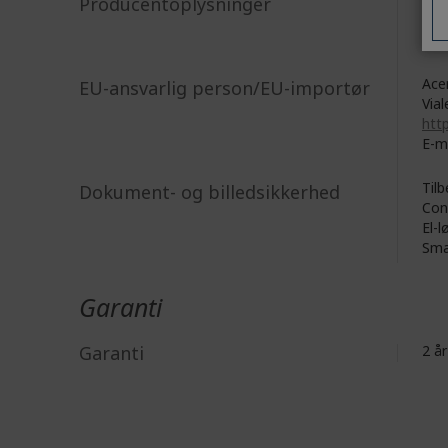
Producentoplysninger
8F, 
New
Acer
EU-ansvarlig person/EU-importør
Vial
http
E-m
Tilb
Dokument- og billedsikkerhed
Con
El-l
Sma
Garanti
Garanti
2 