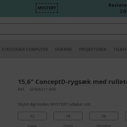
Resteren
MYSTERY
2 D
STATIONÆR COMPUTER
SKÆRME
PROJEKTORER
TILBE
15,6" ConceptD-rygsæk med rullet
Ref.
GP.BAG11.00R
Skynd dig! Koden MYSTERY udløber om:
02
18
58
Dage
Timer
Minutter