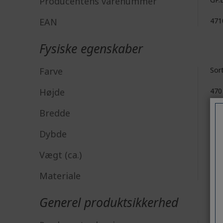
Producentens varenummer
EAN
471
Fysiske egenskaber
Farve
Sor
Højde
47
Bredde
41
Dybde
68
Vægt (ca.)
770
Materiale
Kom
Generel produktsikkerhed
Acer