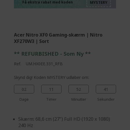
%%%%%%%%%%%%%
%%%%%%%%%%%%%
Få ekstra rabat med koden
%%%%%%%%%%%%%
Acer Nitro XF0 Gaming-skærm | Nitro
XF270W3 | Sort
** REFURBISHED - Som Ny **
Ref.
UM.HX0EE.331_RFB
Skynd dig! Koden MYSTERY udløber om:
02
11
52
40
Dage
Timer
Minutter
Sekunder
Skærm: 68,6 cm (27") Full HD (1920 x 1080)
240 Hz