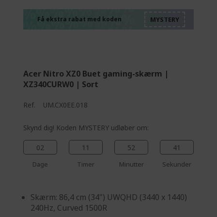
%%%%%%%%%%%%%
%%%%%%%%%%%%%
%%%%%%%%%%%%%
Få ekstra rabat med koden
%%%%%%%%%%%%%
Acer Nitro XZ0 Buet gaming-skærm |
XZ340CURW0 | Sort
Ref.
UM.CX0EE.018
Skynd dig! Koden MYSTERY udløber om:
02
11
52
40
Dage
Timer
Minutter
Sekunder
Skærm: 86,4 cm (34") UWQHD (3440 x 1440)
240Hz, Curved 1500R