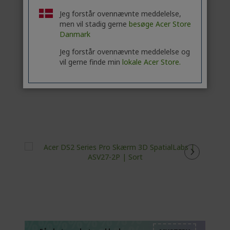
(LEVERING 1-4 ARBEJDSDAGE)
Jeg forstår ovennævnte meddelelse,
men vil stadig gerne
besøge Acer Store
Tilføj for at sammenligne
Danmark
Jeg forstår ovennævnte meddelelse og
vil gerne finde min
lokale Acer Store.
%%%%%%%%%%%%%
%%%%%%%%%%%%%