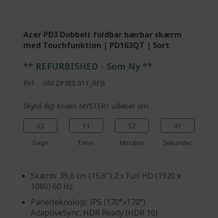
%%%%%%%%%%%%%
d
i
n
Acer PD3 Dobbelt foldbar bærbar skærm
g
med Touchfunktion | PD163QT | Sort
p
a
** REFURBISHED - Som Ny **
g
e
Ref.
UM.ZP3EE.011_RFB
Skynd dig! Koden MYSTERY udløber om:
02
11
52
40
Dage
Timer
Minutter
Sekunder
Skærm: 39,6 cm (15,6") 2 x Full HD (1920 x
1080) 60 Hz
Panelteknologi: IPS (170°x170°)
AdaptiveSync, HDR Ready (HDR 10)