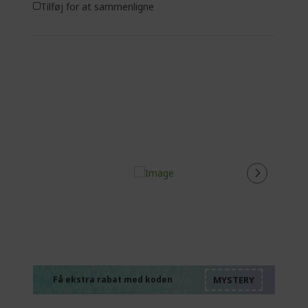
Tilføj for at sammenligne
%%%%%%%%%%%%%
%%%%%%%%%%%%%
%%%%%%%%%%%%%
%%%%%%%%%%%%%
Få ekstra rabat med koden