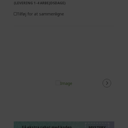
(LEVERING 1-4 ARBEJDSDAGE)
Tilføj for at sammenligne
%%%%%%%%%%%%%
%%%%%%%%%%%%%
Få ekstra rabat med koden