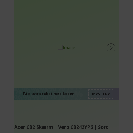
%%%%%%%%%%%%%
%%%%%%%%%%%%%
%%%%%%%%%%%%%
%%%%%%%%%%%%%
Få ekstra rabat med koden
%%%%%%%%%%%%%
Acer CB2 Skærm | Vero CB242YP6 | Sort