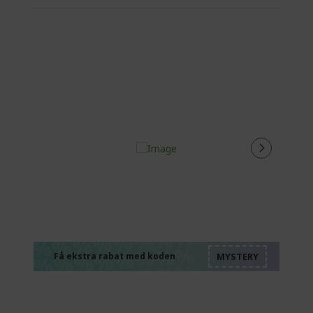
%%%%%%%%%%%%%
%%%%%%%%%%%%%
%%%%%%%%%%%%%
%%%%%%%%%%%%%
Få ekstra rabat med koden
%%%%%%%%%%%%%