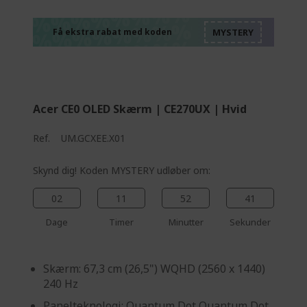
%%%%%%%%%%%%%
%%%%%%%%%%%%%
%%%%%%%%%%%%%
%%%%%%%%%%%%%
Få ekstra rabat med koden
%%%%%%%%%%%%%
Acer CE0 OLED Skærm | CE270UX | Hvid
Ref.
UM.GCXEE.X01
Skynd dig! Koden MYSTERY udløber om:
02
11
52
40
Dage
Timer
Minutter
Sekunder
Skærm: 67,3 cm (26,5") WQHD (2560 x 1440)
240 Hz
Panelteknologi: Quantum Dot Quantum Dot