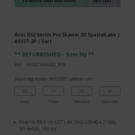
%%%%%%%%%%%%%
%%%%%%%%%%%%%
Få ekstra rabat med koden
%%%%%%%%%%%%%
Acer DS2 Series Pro Skærm 3D SpatialLabs |
ASV27-2P | Sort
** REFURBISHED - Som Ny **
Ref.
FF.R2CWW.002_RFB
Skynd dig! Koden MYSTERY udløber om:
02
11
52
40
Dage
Timer
Minutter
Sekunder
Skærm: 68,6 cm (27") 4K UHD (3840 x 2160),
3D AHVA, 160 Hz