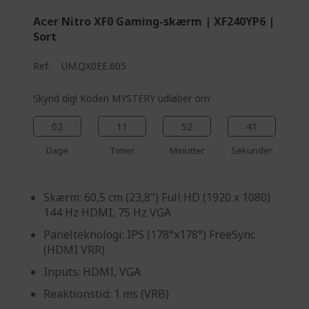
Acer Nitro XF0 Gaming-skærm | XF240YP6 |
Sort
Ref.
UM.QX0EE.605
Skynd dig! Koden MYSTERY udløber om:
02
11
52
40
Dage
Timer
Minutter
Sekunder
Skærm: 60,5 cm (23,8") Full HD (1920 x 1080)
144 Hz HDMI, 75 Hz VGA
Panelteknologi: IPS (178°x178°) FreeSync
(HDMI VRR)
Inputs: HDMI, VGA
Reaktionstid: 1 ms (VRB)