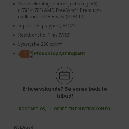
Panelteknologi: Lodret justering (VA)
(178°x178°) AMD FreeSync™ Premium-
godkendt, HDR Ready (HDR 10)
Inputs: Displayport, HDMI
Reaktionstid: 1 ms (VRB)
Lysstyrke: 250 cd/m²
Produktoplysningsark
Erhvervskunde? Se vores bedste
tilbud!
KONTAKT OS,
|
OPRET EN ERHVERVSKONTO
PÅ LAGER