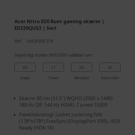
%%%%%%%%%%%%%
Acer Nitro ED0 Buet gaming-skærm |
ED320QUS3 | Sort
Ref.
UM.JE0EE.318
Skynd dig! Koden MYSTERY udløber om:
02
11
52
40
Dage
Timer
Minutter
Sekunder
Skærm: 80 cm (31,5") WQHD (2560 x 1440)
180 Hz DP, 144 Hz HDMI, Curved 1500R
Panelteknologi: Lodret justering (VA)
(178°x178°) FreeSync (DisplayPort VRR), HDR
Ready (HDR 10)