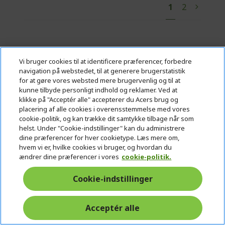
Y
P
1
2
P
N
a
o
a
a
e
g
e
u
g
g
x
'
e
e
t
r
Vi bruger Trusted Shops som en uafhængig serviceudbyder til at
Vi bruger cookies til at identificere præferencer, forbedre
indsamle anmeldelser. Trusted Shops har truffet rimelige og passende
e
navigation på webstedet, til at generere brugerstatistik
forholdsregler for at sikre, at dette er ægte anmeldelser.
Flere oplysninger
c
for at gøre vores websted mere brugervenlig og til at
u
kunne tilbyde personligt indhold og reklamer. Ved at
klikke på "Acceptér alle" accepterer du Acers brug og
r
* Opgraderingens timing kan variere efter enhed. Funktioner og
placering af alle cookies i overensstemmelse med vores
tilgængeligheden af apps kan variere efter område. Visse funktioner kræver
r
specifik hardware (se
cookie-politik, og kan trække dit samtykke tilbage når som
https://www.microsoft.com/da-dk/windows/windows-11-specifications).
e
helst. Under "Cookie-indstillinger" kan du administrere
dine præferencer for hver cookietype. Læs mere om,
n
hvem vi er, hvilke cookies vi bruger, og hvordan du
t
ACER
h
ændrer dine præferencer i vores
cookie-politik.
l
i
SUPPORT
y
d
h
Cookie-indstillinger
d
i
r
ACCOUNT
e
d
h
e
n
d
i
Acceptér alle
a
ACER STORE
e
d
h
d