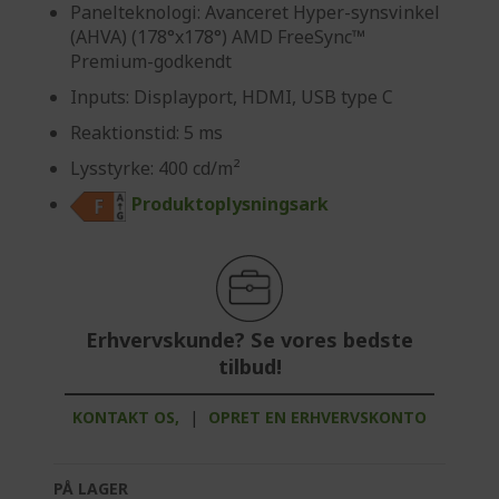
Panelteknologi: Avanceret Hyper-synsvinkel
(AHVA) (178°x178°) AMD FreeSync™
Premium-godkendt
Inputs: Displayport, HDMI, USB type C
Reaktionstid: 5 ms
Lysstyrke: 400 cd/m²
Produktoplysningsark
Erhvervskunde? Se vores bedste
tilbud!
KONTAKT OS,
|
OPRET EN ERHVERVSKONTO
PÅ LAGER