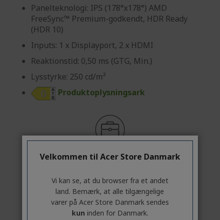
Panelteknologi: IPS (178°x178°) AMD
FreeSync™ Premium-godkendt, HDR Ready
(HDR 10)
Inputs: 1 x Displayport, 2 x HDMI
Reaktionstid: 0,50 ms (GTG, Min.)
Lysstyrke: 250 cd/m²
Produktoplysningsark
Erhvervskunde? Se vores bedste
Velkommen til Acer Store Danmark
tilbud!
Vi kan se, at du browser fra et andet
KONTAKT OS,
|
OPRET EN ERHVERVSKONTO
land. Bemærk, at alle tilgængelige
varer på Acer Store Danmark sendes
kun
inden for Danmark.
PÅ LAGER