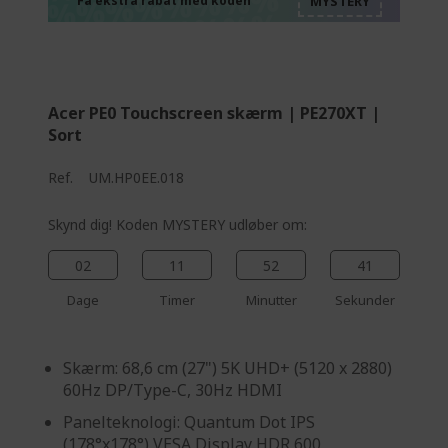
%%%%%%%%%%%%%
%%%%%%%%%%%%%
Få ekstra rabat med koden
%%%%%%%%%%%%%
Acer PE0 Touchscreen skærm | PE270XT |
Sort
Ref.
UM.HP0EE.018
Skynd dig! Koden MYSTERY udløber om:
02
11
52
40
Dage
Timer
Minutter
Sekunder
Skærm: 68,6 cm (27") 5K UHD+ (5120 x 2880)
60Hz DP/Type-C, 30Hz HDMI
Panelteknologi: Quantum Dot IPS
(178°x178°) VESA Display HDR 600