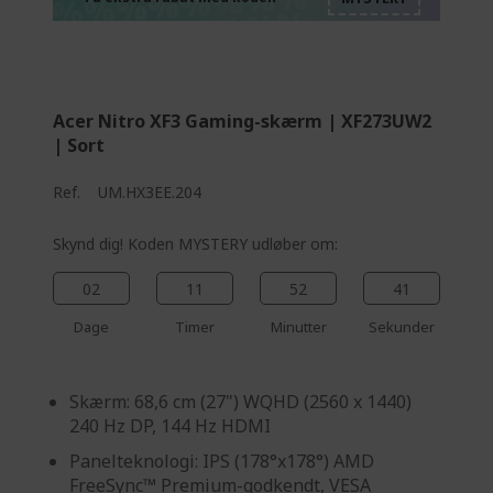
%%%%%%%%%%%%%
%%%%%%%%%%%%%
%%%%%%%%%%%%%
Acer Nitro XF3 Gaming-skærm | XF273UW2
| Sort
Ref.
UM.HX3EE.204
Skynd dig! Koden MYSTERY udløber om:
02
11
52
40
Dage
Timer
Minutter
Sekunder
Skærm: 68,6 cm (27") WQHD (2560 x 1440)
240 Hz DP, 144 Hz HDMI
Panelteknologi: IPS (178°x178°) AMD
FreeSync™ Premium-godkendt, VESA