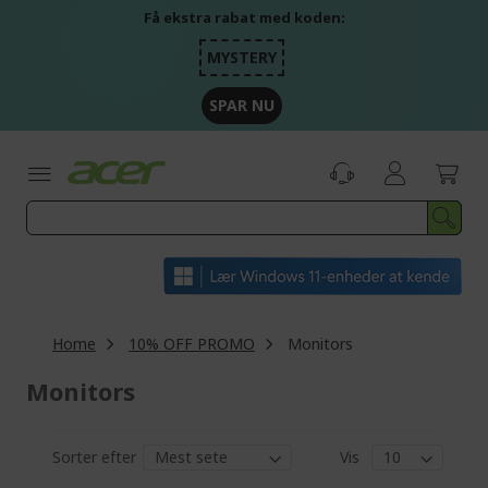
Skip
Få ekstra rabat med koden:
to
Content
MYSTERY
SPAR NU
Home
10% OFF PROMO
Monitors
Monitors
Sorter efter
Vis