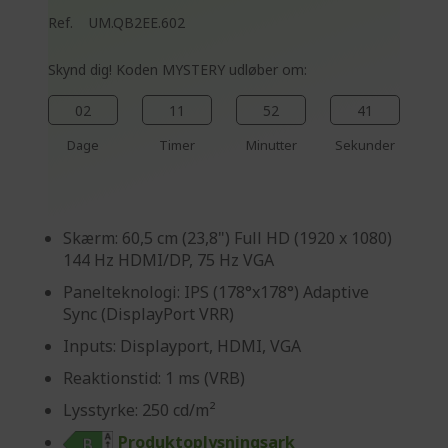
Ref.
UM.QB2EE.602
Skynd dig! Koden MYSTERY udløber om:
02
11
52
40
Dage
Timer
Minutter
Sekunder
Skærm: 60,5 cm (23,8") Full HD (1920 x 1080)
144 Hz HDMI/DP, 75 Hz VGA
Panelteknologi: IPS (178°x178°) Adaptive
Sync (DisplayPort VRR)
Inputs: Displayport, HDMI, VGA
Reaktionstid: 1 ms (VRB)
Lysstyrke: 250 cd/m²
Produktoplysningsark