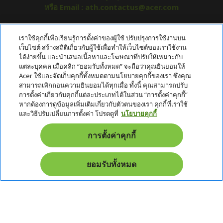
หรือ Email : ath.contactus@acer.com
เกี่ยวกับ ACER
เราใช้คุกกี้เพื่อเรียนรู้การตั้งค่าของผู้ใช้ ปรับปรุงการใช้งานบน
h
เว็บไซต์ สร้างสถิติเกี่ยวกับผู้ใช้เพื่อทำให้เว็บไซต์ของเราใช้งาน
i
ได้ง่ายขึ้น และนำเสนอเนื้อหาและโฆษณาที่ปรับให้เหมาะกับ
บริการลูกค้า
h
d
แต่ละบุคคล เมื่อคลิก “ยอมรับทั้งหมด” จะถือว่าคุณยินยอมให้
i
d
Acer ใช้และจัดเก็บคุกกี้ทั้งหมดตามนโยบายคุกกี้ของเรา ซึ่งคุณ
ข้อกำหนด
h
d
e
สามารถเพิกถอนความยินยอมได้ทุกเมื่อ ทั้งนี้ คุณสามารถปรับ
i
d
n
การตั้งค่าเกี่ยวกับคุกกี้แต่ละประเภทได้ในส่วน “การตั้งค่าคุกกี้”
บัญชี
h
d
e
หากต้องการดูข้อมูลเพิ่มเติมเกี่ยวกับตัวตนของเรา คุกกี้ที่เราใช้
i
d
n
และวิธีปรับเปลี่ยนการตั้งค่า โปรดดูที่
นโยบายคุกกี้
หนังสือรับรอง
d
e
h
d
n
i
News & Promotion
การตั้งค่าคุกกี้
e
d
n
d
Promotion
e
ยอมรับทั้งหมด
n
Pay Safely With: