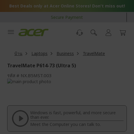
Skip
Best Deals only at Acer Online Stores! Don't miss out!
to
Content
Secure Payment
บ้าน
Laptops
Business
TravelMate
TravelMate P614-73 (Ultra 5)
รหัส
NX.B5MST.003
Skip
to
Skip
the
to
end
the
of
beginning
the
of
Windows is fast, powerful, and more secure
images
the
than ever.
gallery
images
Meet the Computer you can talk to.
gallery