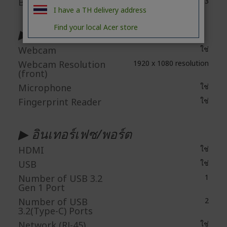
Bluetooth Standard
Supports Bluetooth® 5.3
I have a TH delivery address
Find your local Acer store
▶อุปกรณ์ภายใน
Webcam
ใช่
Webcam Resolution
1920 x 1080 resolution
(front)
Microphone
ใช่
Fingerprint Reader
ใช่
▶ อินเทอร์เฟซ/พอร์ต
HDMI
ใช่
USB
ใช่
Number of USB 3.2
1
Gen 1 Port
Number of USB
2
3.2(Type-C) Ports
Network (RJ-45)
ใช่