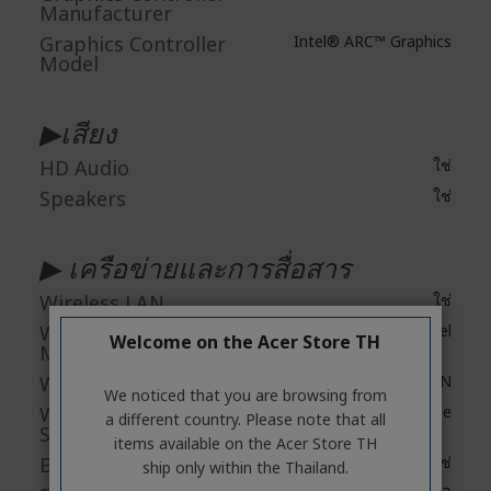
Manufacturer
Graphics Controller
Intel® ARC™ Graphics
Model
▶เสียง
HD Audio
ใช่
Speakers
ใช่
▶ เครือข่ายและการสื่อสาร
Wireless LAN
ใช่
Wireless LAN
Intel
Welcome on the Acer Store TH
Manufacturer
Wireless LAN Model
Wi-Fi 7 Wireless LAN
We noticed that you are browsing from
Wireless LAN
802.11 a/b/g/n/ac/ax/be
a different country. Please note that all
Standard
items available on the Acer Store TH
Bluetooth
ใช่
ship only within the Thailand.