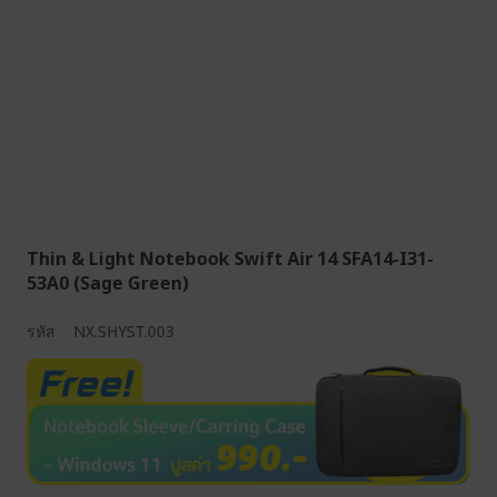
Thin & Light Notebook Swift Air 14 SFA14-I31-
53A0 (Sage Green)
รหัส
NX.SHYST.003