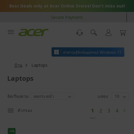
Skip
Best Deals only at Acer Online Stores! Don't miss out!
to
Content
Secure Payment
บ้าน
Laptops
Laptops
จัดเรียงตาม
แสดง
Pa
You're
Page
Page
Page
ตัวกรอง
1
2
3
4
Pag
ถัด
currently
ไป
reading
-4%
page