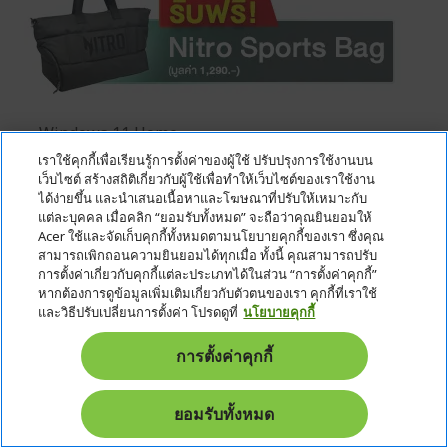
Windows 11 Home
เราใช้คุกกี้เพื่อเรียนรู้การตั้งค่าของผู้ใช้ ปรับปรุงการใช้งานบน
Intel® Core™ 5 processor 210H
เว็บไซต์ สร้างสถิติเกี่ยวกับผู้ใช้เพื่อทำให้เว็บไซต์ของเราใช้งาน
NVIDIA® GeForce RTX™ 3050 4GB GDDR6 laptop
ได้ง่ายขึ้น และนำเสนอเนื้อหาและโฆษณาที่ปรับให้เหมาะกับ
GPU
แต่ละบุคคล เมื่อคลิก “ยอมรับทั้งหมด” จะถือว่าคุณยินยอมให้
Acer ใช้และจัดเก็บคุกกี้ทั้งหมดตามนโยบายคุกกี้ของเรา ซึ่งคุณ
15.6 inch Full HD IPS (1920 x 1080) 144Hz refresh
สามารถเพิกถอนความยินยอมได้ทุกเมื่อ ทั้งนี้ คุณสามารถปรับ
rate
การตั้งค่าเกี่ยวกับคุกกี้แต่ละประเภทได้ในส่วน “การตั้งค่าคุกกี้”
หากต้องการดูข้อมูลเพิ่มเติมเกี่ยวกับตัวตนของเรา คุกกี้ที่เราใช้
RAM 16GB DDR4 , SSD 512GB M.2 NVMe PCIe Gen4
และวิธีปรับเปลี่ยนการตั้งค่า โปรดดูที่
นโยบายคุกกี้
RGB Keyboard
การตั้งค่าคุกกี้
Warranty (Local) : 3 Years (Parts/Labor/Onsite)
Warranty
ยอมรับทั้งหมด