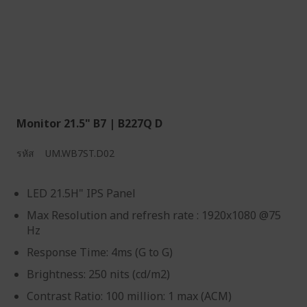
Monitor 21.5" B7 | B227Q D
รหัส
UM.WB7ST.D02
LED 21.5H" IPS Panel
Max Resolution and refresh rate : 1920x1080 @75
Hz
Response Time: 4ms (G to G)
Brightness: 250 nits (cd/m2)
Contrast Ratio: 100 million: 1 max (ACM)