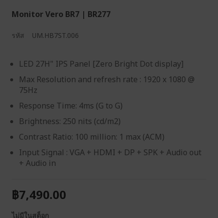
Monitor Vero BR7 | BR277
รหัส
UM.HB7ST.006
LED 27H" IPS Panel [Zero Bright Dot display]
Max Resolution and refresh rate : 1920 x 1080 @
75Hz
Response Time: 4ms (G to G)
Brightness: 250 nits (cd/m2)
Contrast Ratio: 100 million: 1 max (ACM)
Input Signal : VGA + HDMI + DP + SPK + Audio out
+ Audio in
฿7,490.00
ไม่มีในสต็อก