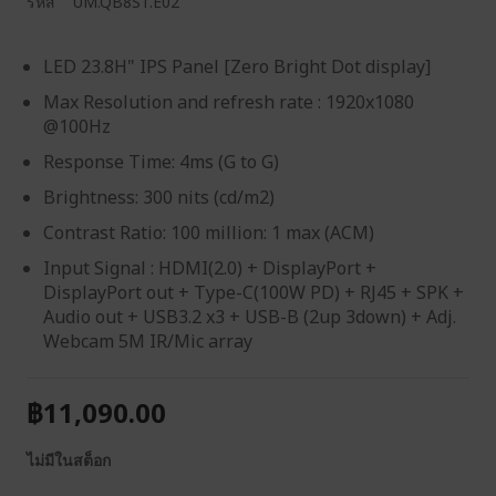
รหัส
UM.QB8ST.E02
LED 23.8H" IPS Panel [Zero Bright Dot display]
Max Resolution and refresh rate : 1920x1080
@100Hz
Response Time: 4ms (G to G)
Brightness: 300 nits (cd/m2)
Contrast Ratio: 100 million: 1 max (ACM)
Input Signal : HDMI(2.0) + DisplayPort +
DisplayPort out + Type-C(100W PD) + RJ45 + SPK +
Audio out + USB3.2 x3 + USB-B (2up 3down) + Adj.
Webcam 5M IR/Mic array
฿11,090.00
ไม่มีในสต็อก