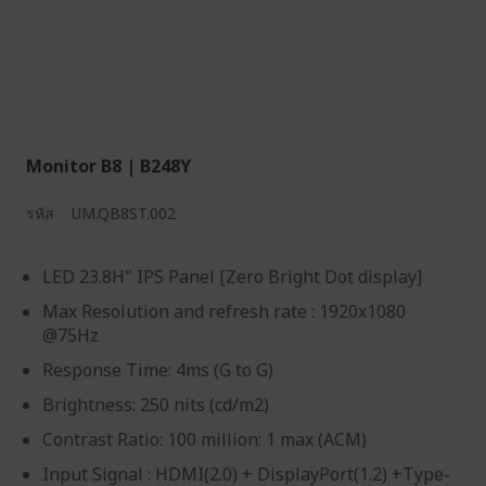
Monitor B8 | B248Y
รหัส
UM.QB8ST.002
LED 23.8H" IPS Panel [Zero Bright Dot display]
Max Resolution and refresh rate : 1920x1080
@75Hz
Response Time: 4ms (G to G)
Brightness: 250 nits (cd/m2)
Contrast Ratio: 100 million: 1 max (ACM)
Input Signal : HDMI(2.0) + DisplayPort(1.2) +Type-