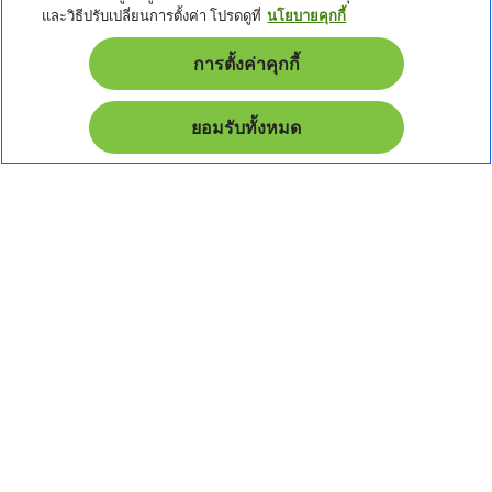
i
d
n
และวิธีปรับเปลี่ยนการตั้งค่า โปรดดูที่
นโยบายคุกกี้
หนังสือรับรอง
d
e
h
d
n
i
News & Promotion
การตั้งค่าคุกกี้
e
d
n
d
Promotion
e
ยอมรับทั้งหมด
n
Pay Safely With:
เอเซอร์ สงวนสิทธิ์ทุกประการ
ไทย