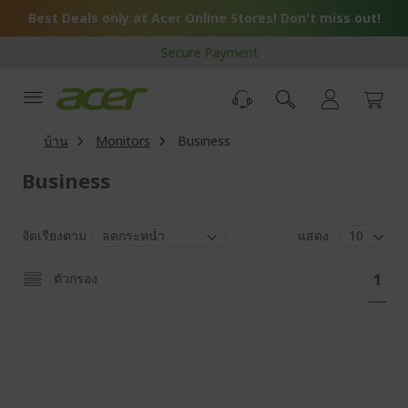
Skip
Best Deals only at Acer Online Stores! Don't miss out!
to
Content
Secure Payment
บ้าน
Monitors
Business
Business
จัดเรียงตาม
แสดง
Pa
You'
ตัวกรอง
1
curr
read
pag