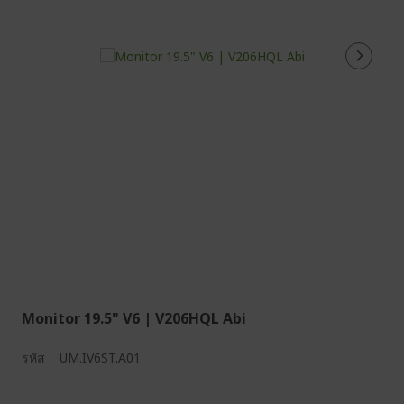
Monitor 19.5" V6 | V206HQL Abi
รหัส
UM.IV6ST.A01