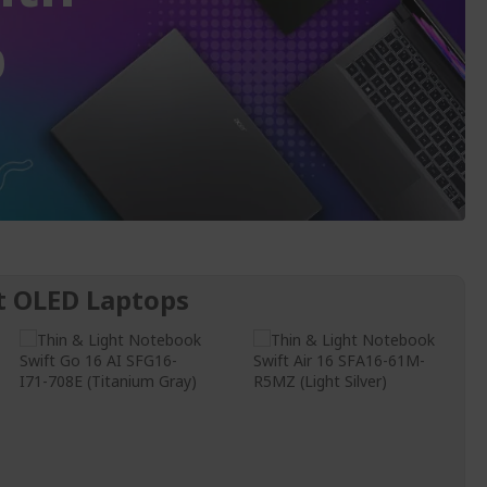
p
t OLED Laptops
Windows 11 Home
Windows 11 Home
Intel® Core™ Ultra
AMD Ryzen™ AI 5
X7 Processor 358H
330 Processor
Intel® Arc™ B390
AMD Radeon™
GPU
Graphics