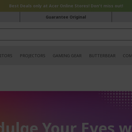
Best Deals only at Acer Online Stores! Don't miss out!
Guarantee Original
ITORS
PROJECTORS
GAMING GEAR
BUTTERBEAR
COM
dulge Your Eyes w