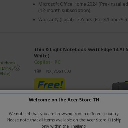
Microsoft Office Home 2024 (Pre-installed
(12-month subscription)
Warranty (Local) : 3 Years (Parts/Labor/O
Thin & Light Notebook Swift Edge 14 AI 
White)
Copilot+ PC
รหัส
NX.JVQST.003
Welcome on the Acer Store TH
We noticed that you are browsing from a different country.
Please note that all items available on the Acer Store TH ship
Windows 11 Home
only within the Thailand.