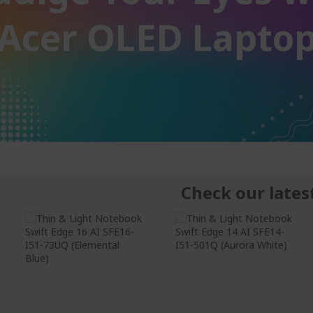
Acer OLED Lapto
Check our lates
Windows 11 Home
Windows 11 Home
Intel® Core™ Ultra
Intel® Core™ Ultra
7 Processor 355
5 Processor 325
16 inch OLED 2.8K
14 inch OLED 2.8K
(2880x1800) DCI-P3
(2880x1800) DCI-P3
100% , high-
100% , high-