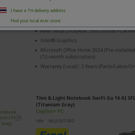
Intel® Core™ Ultra 5 Processor 325
I have a TH delivery address
14 inch OLED 2.8K (2880x1800) DCI-P3 10
Find your local Acer store
(500 nits)
RAM 16GB LPDDR5X , SSD 512GB PCIe N
Intel® Graphics
Microsoft Office Home 2024 (Pre-installed
(12-month subscription)
Warranty (Local) : 3 Years (Parts/Labor/O
Thin & Light Notebook Swift Go 16 AI SF
(Titanium Gray)
Copilot+ PC
รหัส
NX.JY2ST.002