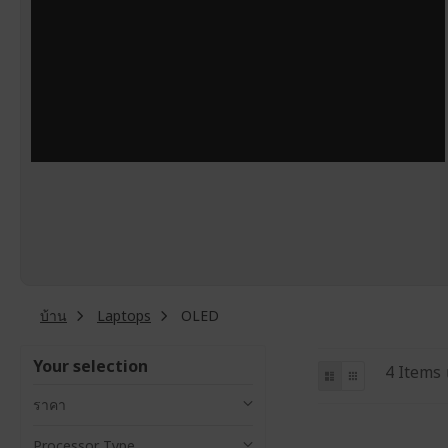
บ้าน
Laptops
OLED
Your selection
V
L
G
4
Items
i
r
i
s
i
ราคา
e
t
d
w
Processor Type