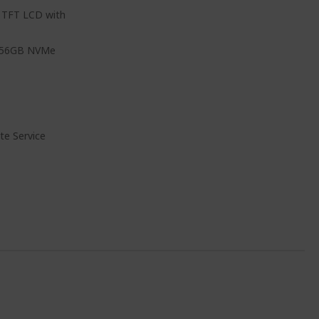
t TFT LCD with
 256GB NVMe
te Service