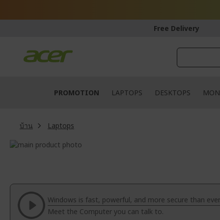
Skip
to
Content
Free Delivery
PROMOTION
LAPTOPS
DESKTOPS
MON
บ้าน
Laptops
Skip
to
Skip
the
to
end
the
of
beginning
the
of
Windows is fast, powerful, and more secure than ever
images
the
Meet the Computer you can talk to.
gallery
images