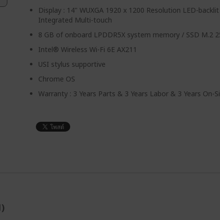
Display : 14" WUXGA 1920 x 1200 Resolution LED-backli
Integrated Multi-touch
8 GB of onboard LPDDR5X system memory / SSD M.2
Intel® Wireless Wi-Fi 6E AX211
USI stylus supportive
Chrome OS
Warranty : 3 Years Parts & 3 Years Labor & 3 Years On-Si
1)