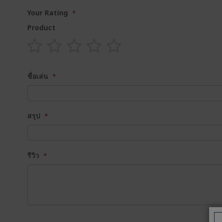
Your Rating
Product
1
2
3
4
5
star
stars
stars
stars
stars
ชื่อเล่น
สรุป
รีวิว