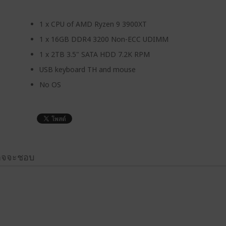
1 x CPU of AMD Ryzen 9 3900XT
1 x 16GB DDR4 3200 Non-ECC UDIMM
1 x 2TB 3.5" SATA HDD 7.2K RPM
USB keyboard TH and mouse
No OS
อาจจะชอบ