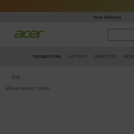
Skip
to
Content
Free Delivery
PROMOTION
LAPTOPS
DESKTOPS
MON
บ้าน
Skip
to
Skip
the
to
end
the
of
beginning
the
of
images
the
gallery
images