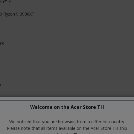
en™ 9
 Ryzen 9 3900XT
GB
B
K RPM
Welcome on the Acer Store TH
We noticed that you are browsing from a different country.
0W
Please note that all items available on the Acer Store TH ship