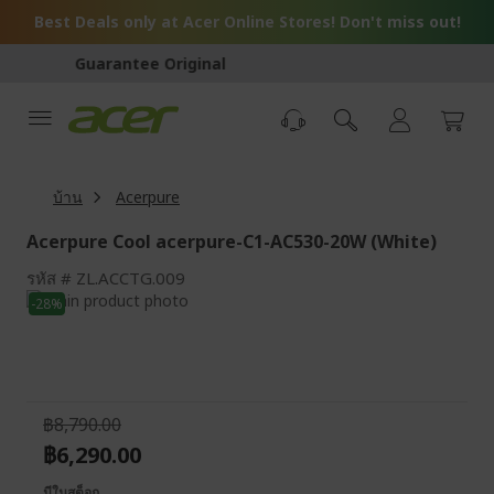
Skip
Best Deals only at Acer Online Stores! Don't miss out!
to
Content
Secure Payment
บ้าน
Acerpure
Acerpure Cool acerpure-C1-AC530-20W (White)
รหัส
ZL.ACCTG.009
Skip
-28%
to
Skip
the
to
end
the
of
beginning
the
of
฿8,790.00
images
the
฿6,290.00
gallery
images
gallery
มีในสต็อก