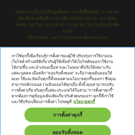
สอบถามเกี่ยวกับข้อมูลสินค้า การสั่งซื้อสินค้า การชำระ
เงิน ติดตามสินค้า และบริการหลังการขาย : 02-825-
9600 (ทุกวัน เวลา 08:00-18:00 ยกเว้น วันหยุดนักขัต
ฤกษ์)
หรือ Email : ath.contactus@acer.com
เกี่ยวกับ ACER
เราใช้คุกกี้เพื่อเรียนรู้การตั้งค่าของผู้ใช้ ปรับปรุงการใช้งานบน
h
เว็บไซต์ สร้างสถิติเกี่ยวกับผู้ใช้เพื่อทำให้เว็บไซต์ของเราใช้งาน
i
ได้ง่ายขึ้น และนำเสนอเนื้อหาและโฆษณาที่ปรับให้เหมาะกับ
บริการลูกค้า
h
d
แต่ละบุคคล เมื่อคลิก “ยอมรับทั้งหมด” จะถือว่าคุณยินยอมให้
i
d
Acer ใช้และจัดเก็บคุกกี้ทั้งหมดตามนโยบายคุกกี้ของเรา ซึ่งคุณ
ข้อกำหนด
h
d
e
สามารถเพิกถอนความยินยอมได้ทุกเมื่อ ทั้งนี้ คุณสามารถปรับ
i
d
n
การตั้งค่าเกี่ยวกับคุกกี้แต่ละประเภทได้ในส่วน “การตั้งค่าคุกกี้”
บัญชี
h
d
e
หากต้องการดูข้อมูลเพิ่มเติมเกี่ยวกับตัวตนของเรา คุกกี้ที่เราใช้
i
d
n
และวิธีปรับเปลี่ยนการตั้งค่า โปรดดูที่
นโยบายคุกกี้
หนังสือรับรอง
d
e
h
d
n
i
News & Promotion
การตั้งค่าคุกกี้
e
d
n
d
Promotion
e
ยอมรับทั้งหมด
n