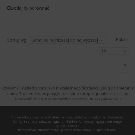
Dodaj by porównać
Pokaż
Sortuj wg
Str
Aktu
1
czyt
stro
Używamy Trusted Shops jako niezależnego dostawcy usług do zbierania
opinii. Trusted Shops podjęło rozsądne i proporcjonalne kroki, aby
zapewnić, że są to autentyczne recenzje.
Więcej informacji
* Czas udostępnienia uaktualnienia może zależeć od urządzenia. Dostępność
funkcji i aplikacji zależy od regionu. Niektóre funkcje wymagają określonego
sprzętu (zobacz
https://www.microsoft.com/pl-pl/windows/windows-11-specifications).