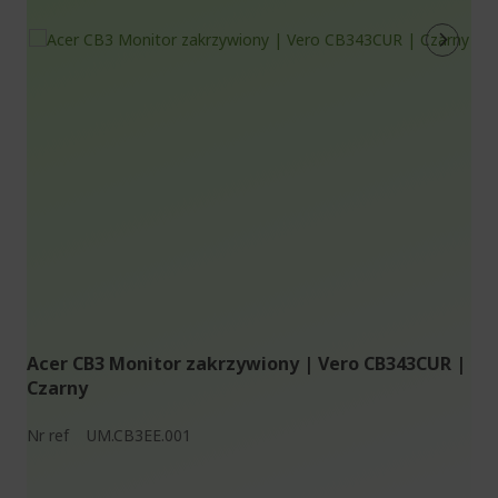
Acer CB3 Monitor zakrzywiony | Vero CB343CUR |
Czarny
Nr ref
UM.CB3EE.001