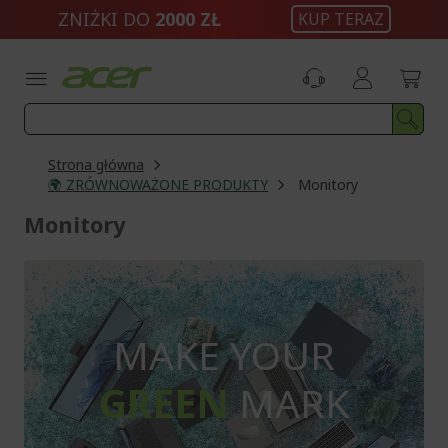
Przejdź
ZNIŻKI DO
2000 ZŁ
KUP TERAZ
do
treści
Strona główna
🌍 ZRÓWNOWAŻONE PRODUKTY
Monitory
Monitory
MAKE YOUR
GREEN
MARK