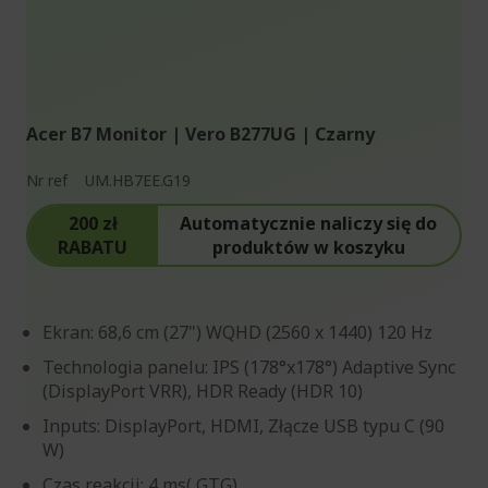
Acer B7 Monitor | Vero B277UG | Czarny
Nr ref
UM.HB7EE.G19
200 zł
Automatycznie naliczy się do
RABATU
produktów w koszyku
Ekran: 68,6 cm (27") WQHD (2560 x 1440) 120 Hz
Technologia panelu: IPS (178°x178°) Adaptive Sync
(DisplayPort VRR), HDR Ready (HDR 10)
Inputs: DisplayPort, HDMI, Złącze USB typu C (90
W)
Czas reakcji: 4 ms( GTG)