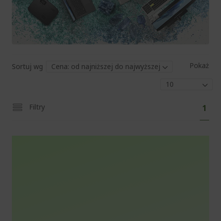
Pokaż
Sortuj wg
Str
Aktu
Filtry
1
czyt
stro