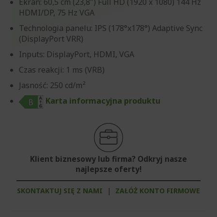
Ekran: 60,5 cm (23,8") Full HD (1920 x 1080) 144 Hz
HDMI/DP, 75 Hz VGA
Technologia panelu: IPS (178°x178°) Adaptive Sync
(DisplayPort VRR)
Inputs: DisplayPort, HDMI, VGA
Czas reakcji: 1 ms (VRB)
Jasność: 250 cd/m²
Karta informacyjna produktu
Klient biznesowy lub firma? Odkryj nasze
najlepsze oferty!
SKONTAKTUJ SIĘ Z NAMI
|
ZAŁÓŻ KONTO FIRMOWE