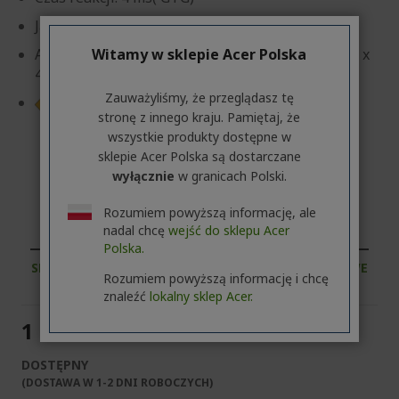
Jasność: 350 cd/m²
Witamy w sklepie Acer Polska
Adj. Webcam 5M IR/Mic array, Dock Hub: USB 3.2 x
4 + USB-B
Zauważyliśmy, że przeglądasz tę
Karta informacyjna produktu
stronę z innego kraju. Pamiętaj, że
wszystkie produkty dostępne w
sklepie Acer Polska są dostarczane
wyłącznie
w granicach Polski.
Klient biznesowy lub firma? Odkryj nasze
Rozumiem powyższą informację, ale
najlepsze oferty!
nadal chcę
wejść do sklepu Acer
Polska.
SKONTAKTUJ SIĘ Z NAMI
|
ZAŁÓŻ KONTO FIRMOWE
Rozumiem powyższą informację i chcę
znaleźć
lokalny sklep Acer.
1 449,00 zł
DOSTĘPNY
(DOSTAWA W 1-2 DNI ROBOCZYCH)​