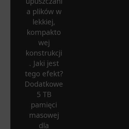
upuszczani
a plików w
lekkiej,
kompakto
wej
konstrukcji
. Jaki jest
tego efekt?
Dodatkowe
5 TB
pamięci
masowej
dla