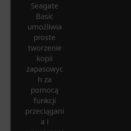
Seagate
Basic
umożliwia
proste
tworzenie
kopii
zapasowyc
h za
pomocą
funkcji
przeciągani
a i