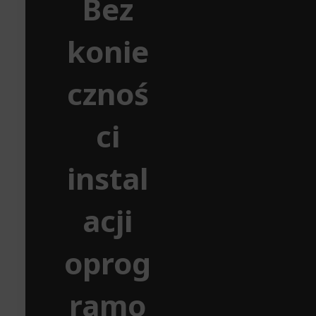
Bez
konie
cznoś
ci
instal
acji
oprog
ramo