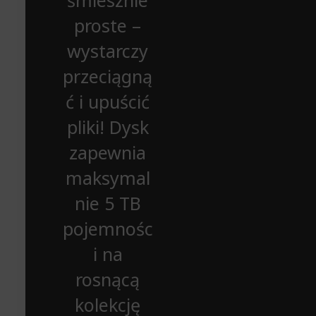
śmiesznie
proste –
wystarczy
przeciągną
ć i upuścić
pliki! Dysk
zapewnia
maksymal
nie 5 TB
pojemnośc
i na
rosnącą
kolekcję