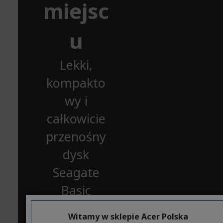
miejsc
u
Lekki,
kompakto
wy i
całkowicie
przenośny
dysk
Seagate
Basic
został
Witamy w sklepie Acer Polska