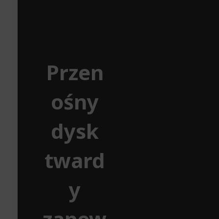
Przen
ośny
dysk
tward
y
zapew