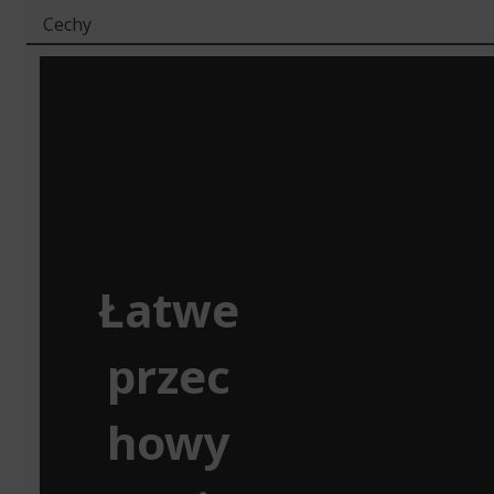
Cechy
Łatwe
przec
howy