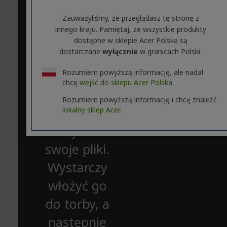
skonstruo
wany po
Zauważyliśmy, że przeglądasz tę stronę z
innego kraju. Pamiętaj, że wszystkie produkty
to, aby
dostępne w sklepie Acer Polska są
dostarczane
wyłącznie
w granicach Polski.
pozwolić Ci
wszędzie
Rozumiem powyższą informację, ale nadal
chcę
wejść do sklepu Acer Polska.
zabierać ze
Rozumiem powyższą informację i chcę znaleźć
sobą
lokalny sklep Acer.
wszystkie
swoje pliki.
Wystarczy
włożyć go
do torby, a
następnie