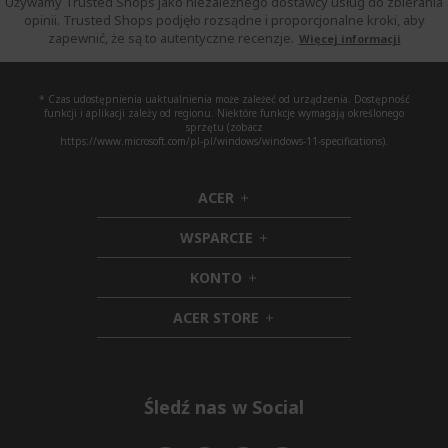
Używamy Trusted Shops jako niezależnego dostawcy usług do zbierania
opinii. Trusted Shops podjęło rozsądne i proporcjonalne kroki, aby
zapewnić, że są to autentyczne recenzje.
Więcej informacji
* Czas udostępnienia uaktualnienia może zależeć od urządzenia. Dostępność
funkcji i aplikacji zależy od regionu. Niektóre funkcje wymagają określonego
sprzętu (zobacz
https://www.microsoft.com/pl-pl/windows/windows-11-specifications).
ACER
h
i
WSPARCIE
d
h
d
i
KONTO
e
h
d
n
i
d
ACER STORE
d
e
h
d
n
i
e
d
n
d
e
Śledź nas w Social
n