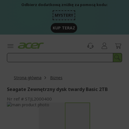
Przejdź
Odbierz dodatkową zniżkę za pomocą kodu:
do
treści
MYSTERY
KUP TERAZ
Strona główna
Biznes
Seagate Zewnętrzny dysk twardy Basic 2TB
Nr ref
STJL2000400
Przejdź
na
Przejdź
koniec
na
galerii
początek
galerii