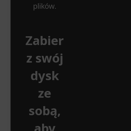
plików.
Zabier
z swój
dysk
ze
sobą,
aby