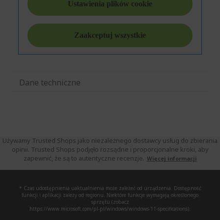
Dane techniczne
Używamy Trusted Shops jako niezależnego dostawcy usług do zbierania
opinii. Trusted Shops podjęło rozsądne i proporcjonalne kroki, aby
zapewnić, że są to autentyczne recenzje.
Więcej informacji
* Czas udostępnienia uaktualnienia może zależeć od urządzenia. Dostępność
funkcji i aplikacji zależy od regionu. Niektóre funkcje wymagają określonego
sprzętu (zobacz
https://www.microsoft.com/pl-pl/windows/windows-11-specifications).