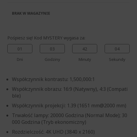
BRAK W MAGAZYNIE
Pośpiesz się! Kod MYSTERY wygasa za:
01
03
42
03
%%%%%%%%%%%%%%
Dni
Godziny
Minuty
Sekundy
%%%%%%%%%%%%%%
%%%%%%%%%%%%%%
Współczynnik kontrastu: 1,500,000:1
%%%%%%%%%%%%%%
Odbierz dodatkową zniżkę za
%%%%%%%%%%%%%%
pomocą kodu
Współczynnik obrazu: 16:9 (Natywny), 4:3 (Compati
ble)
Współczynnik projekcji: 1.39 (1651 mm@2000 mm)
Trwałość lampy: 20000 Godzina (Normal Mode); 30
000 Godzina (Tryb ekonomiczny)
Rozdzielczość: 4K UHD (3840 x 2160)