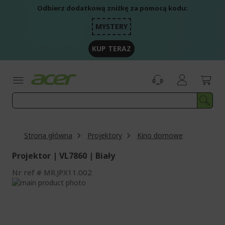
Przejdź
Odbierz dodatkową zniżkę za pomocą kodu:
do
treści
MYSTERY
KUP TERAZ
Strona główna
Projektory
Kino domowe
Projektor | VL7860 | Biały
Nr ref
MR.JPX11.002
Przejdź
na
Przejdź
koniec
na
galerii
początek
galerii