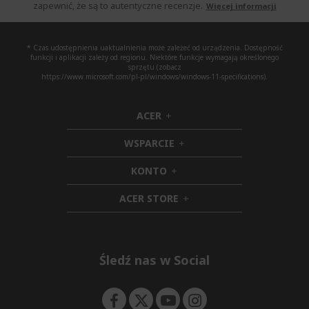
zapewnić, że są to autentyczne recenzje.
Więcej informacji
* Czas udostępnienia uaktualnienia może zależeć od urządzenia. Dostępność
funkcji i aplikacji zależy od regionu. Niektóre funkcje wymagają określonego
sprzętu (zobacz
https://www.microsoft.com/pl-pl/windows/windows-11-specifications).
ACER
h
i
WSPARCIE
d
h
d
i
KONTO
e
h
d
n
i
d
ACER STORE
d
e
h
d
n
i
e
d
n
d
e
Śledź nas w Social
n