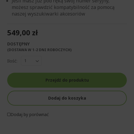
Jeśli masz już pod ręką swój numer seryjny,
możesz sprawdzić kompatybilność za pomocą
naszej wyszukiwarki akcesoriów
549,00 zł
DOSTĘPNY
(DOSTAWA W 1-2 DNI ROBOCZYCH)​
Ilość:
Przejdź do produktu
Dodaj do koszyka
Dodaj by porównać