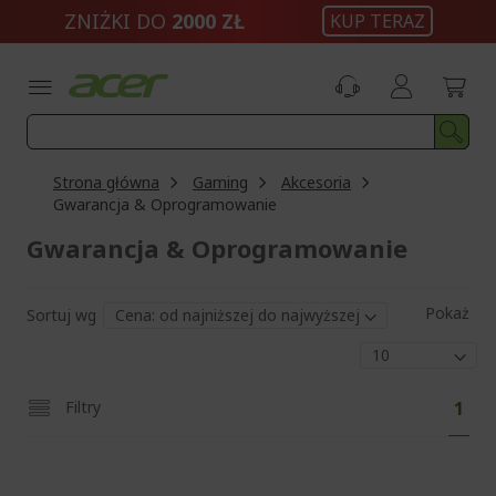
Przejdź
ZNIŻKI DO
2000 ZŁ
KUP TERAZ
do
treści
Strona główna
Gaming
Akcesoria
Gwarancja & Oprogramowanie
Gwarancja & Oprogramowanie
Pokaż
Sortuj wg
Str
Aktu
Filtry
1
czyt
stro