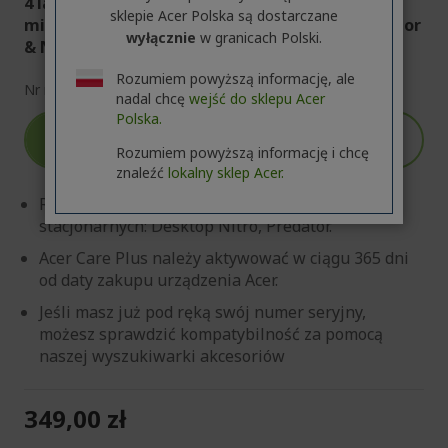
4 lata serwisu gwarancyjnego, w tym 1 rok
sklepie Acer Polska są dostarczane
międzynarodowej gwarancji | Desktopy Predator
wyłącznie
w granicach Polski.
& Nitro
Rozumiem powyższą informację, ale
Nr ref
SV.WDGAM.002
nadal chcę
wejść do sklepu Acer
Polska.
100 zł
Automatycznie naliczy się do
RABATU
produktów w koszyku
Rozumiem powyższą informację i chcę
znaleźć
lokalny sklep Acer.
Rozszerzenie gwarancji dotyczy komputerów
stacjonarnych: Desktop Nitro, Predator.
Acer Care Plus należy aktywować w ciągu 365 dni
od daty zakupu urządzenia Acer.
Jeśli masz już pod ręką swój numer seryjny,
możesz sprawdzić kompatybilność za pomocą
naszej wyszukiwarki akcesoriów
349,00 zł