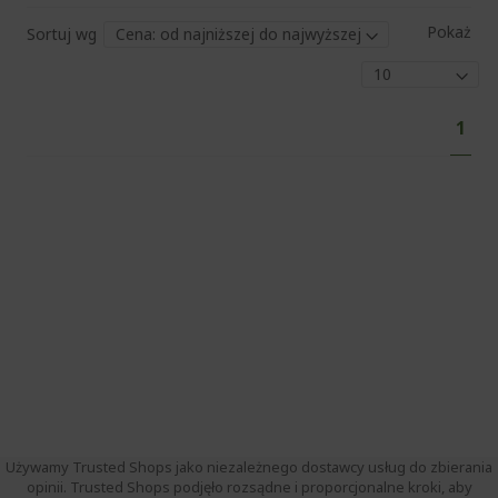
Pokaż
Sortuj wg
Str
Aktu
1
czyt
stro
Używamy Trusted Shops jako niezależnego dostawcy usług do zbierania
opinii. Trusted Shops podjęło rozsądne i proporcjonalne kroki, aby