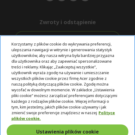
Zwroty i odstąpienie
Odstąpienie od umowy
Korzystamy z plików cookie do wykrywania preferencji,
ulepszania nawigacji w witrynie i generowania statystyk
Darmowa
Wsparcie
użytkowników, aby nasza witryna była bardziej przyjazna
Bezpieczne
ekspresowa
przed i po
dla użytkownika oraz aby zapewniać spersonalizowane
płatności
dostawa
zakupie
treści i reklamy. Klikając „Zaakceptuj wszystkie”,
użytkownik wyraża zgodę na używanie i umieszczanie
wszystkich plików cookie przez firmę Acer zgodnie z
© 2025 Acer Inc.
naszą polityką dotyczącą plików cookie. Zgodę można
Firma CPYou BV jest autoryzowanym sprzedawcą produktów i
wycofać w dowolnym momencie. W zakładce „Ustawienia
usług oferowanych w tym sklepie.
pliki cookie” możesz zarządzać preferencjami dotyczącymi
każdego z rodzajów plików cookie. Więcej informacji o
tym, kim jesteśmy, jakich plików cookie używamy i jak
zmienić swoje preferencje znajdziesz w naszej
Polityce
plików cookie.
Ustawienia plików cookie
Polska