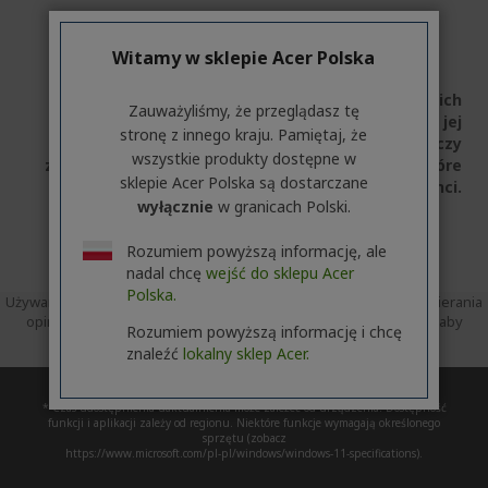
ZDOBĄDŹ KUPON
Witamy w sklepie Acer Polska
*Zniżka Studencka Acer dotyczy wszystkich
Zauważyliśmy, że przeglądasz tę
produktów, o ile nie określono inaczej. Nie można jej
stronę z innego kraju. Pamiętaj, że
łączyć z innymi ofertami. Ta zniżka nie dotyczy
wszystkie produkty dostępne w
zakupów dokonywanych przez firmy lub osoby, które
sklepie Acer Polska są dostarczane
nie kwalifikują się jako konsumenci.
wyłącznie
w granicach Polski.
Rozumiem powyższą informację, ale
nadal chcę
wejść do sklepu Acer
Polska.
Używamy Trusted Shops jako niezależnego dostawcy usług do zbierania
opinii. Trusted Shops podjęło rozsądne i proporcjonalne kroki, aby
Rozumiem powyższą informację i chcę
zapewnić, że są to autentyczne recenzje.
Więcej informacji
znaleźć
lokalny sklep Acer.
* Czas udostępnienia uaktualnienia może zależeć od urządzenia. Dostępność
funkcji i aplikacji zależy od regionu. Niektóre funkcje wymagają określonego
sprzętu (zobacz
https://www.microsoft.com/pl-pl/windows/windows-11-specifications).