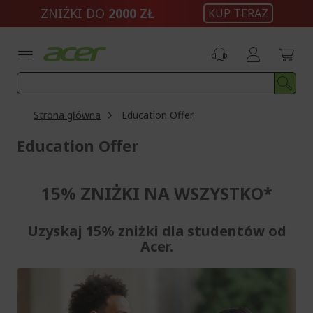
Przejdź
ZNIŻKI DO
2000 ZŁ
KUP TERAZ
do
treści
Strona główna
Education Offer
Education Offer
15% ZNIŻKI NA WSZYSTKO*
Uzyskaj 15% zniżki dla studentów od
Acer.