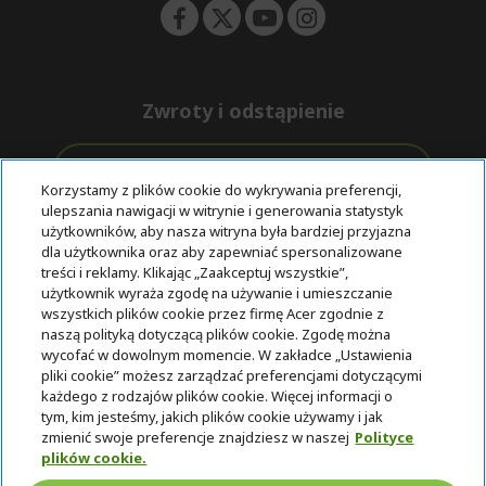
Zwroty i odstąpienie
Odstąpienie od umowy
Korzystamy z plików cookie do wykrywania preferencji,
ulepszania nawigacji w witrynie i generowania statystyk
Darmowa
Wsparcie
użytkowników, aby nasza witryna była bardziej przyjazna
Bezpieczne
ekspresowa
przed i po
dla użytkownika oraz aby zapewniać spersonalizowane
płatności
dostawa
zakupie
treści i reklamy. Klikając „Zaakceptuj wszystkie”,
użytkownik wyraża zgodę na używanie i umieszczanie
wszystkich plików cookie przez firmę Acer zgodnie z
© 2025 Acer Inc.
naszą polityką dotyczącą plików cookie. Zgodę można
Firma CPYou BV jest autoryzowanym sprzedawcą produktów i
wycofać w dowolnym momencie. W zakładce „Ustawienia
usług oferowanych w tym sklepie.
pliki cookie” możesz zarządzać preferencjami dotyczącymi
każdego z rodzajów plików cookie. Więcej informacji o
tym, kim jesteśmy, jakich plików cookie używamy i jak
zmienić swoje preferencje znajdziesz w naszej
Polityce
plików cookie.