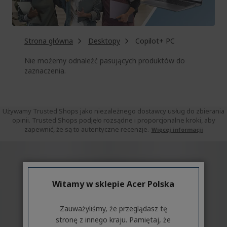
Strona główna
Desktopy
Copilot+ PC
Nie możemy odnaleźć pasujących produktów do
zaznaczenia.
Używamy Trusted Shops jako niezależnego dostawcy usług do zbierania
opinii. Trusted Shops podjęło rozsądne i proporcjonalne kroki, aby
zapewnić, że są to autentyczne recenzje.
Więcej informacji
Witamy w sklepie Acer Polska
Zauważyliśmy, że przeglądasz tę
stronę z innego kraju. Pamiętaj, że