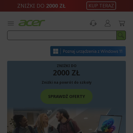
Przejdź
ZNIŻKI DO
2000 ZŁ
KUP TERAZ
do
treści
ZNIŻKI DO
2000 ZŁ
Zniżki na powrót do szkoły
SPRAWDŹ OFERTY