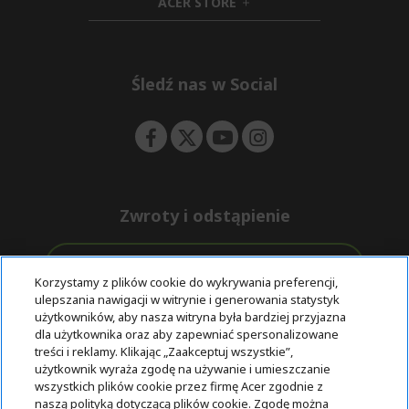
ACER STORE
d
e
h
d
n
i
e
d
n
d
e
Śledź nas w Social
n
Zwroty i odstąpienie
Odstąpienie od umowy
Korzystamy z plików cookie do wykrywania preferencji,
ulepszania nawigacji w witrynie i generowania statystyk
Darmowa
Wsparcie
użytkowników, aby nasza witryna była bardziej przyjazna
Bezpieczne
ekspresowa
przed i po
dla użytkownika oraz aby zapewniać spersonalizowane
płatności
dostawa
zakupie
treści i reklamy. Klikając „Zaakceptuj wszystkie”,
użytkownik wyraża zgodę na używanie i umieszczanie
wszystkich plików cookie przez firmę Acer zgodnie z
© 2025 Acer Inc.
naszą polityką dotyczącą plików cookie. Zgodę można