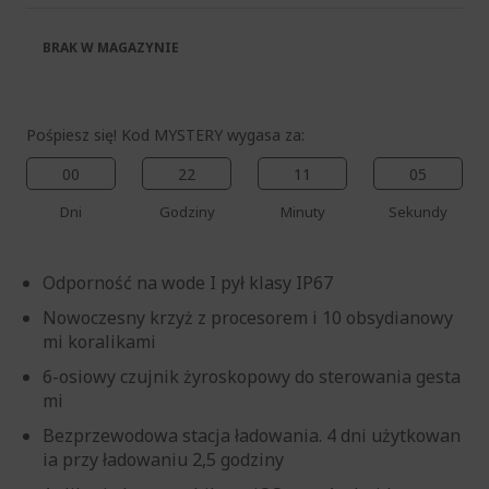
BRAK W MAGAZYNIE
Pośpiesz się! Kod MYSTERY wygasa za:
00
22
11
04
Dni
Godziny
Minuty
Sekundy
Odporność na wode I pył klasy IP67
Nowoczesny krzyż z procesorem i 10 obsydianowy
mi koralikami
6-osiowy czujnik żyroskopowy do sterowania gesta
mi
Bezprzewodowa stacja ładowania. 4 dni użytkowan
ia przy ładowaniu 2,5 godziny