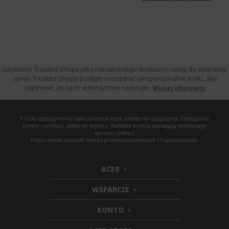
Używamy Trusted Shops jako niezależnego dostawcy usług do zbierania
opinii. Trusted Shops podjęło rozsądne i proporcjonalne kroki, aby
zapewnić, że są to autentyczne recenzje.
Więcej informacji
* Czas udostępnienia uaktualnienia może zależeć od urządzenia. Dostępność
funkcji i aplikacji zależy od regionu. Niektóre funkcje wymagają określonego
sprzętu (zobacz
https://www.microsoft.com/pl-pl/windows/windows-11-specifications).
ACER
h
i
WSPARCIE
d
h
d
i
KONTO
e
h
d
n
i
d