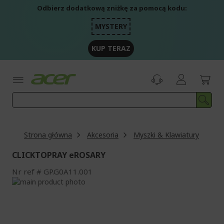
Przejdź
Odbierz dodatkową zniżkę za pomocą kodu:
do
treści
MYSTERY
KUP TERAZ
Strona główna
Akcesoria
Myszki & Klawiatury
CLICKTOPRAY eROSARY
Nr ref
GP.G0A11.001
Przejdź
na
Przejdź
koniec
na
galerii
początek
galerii