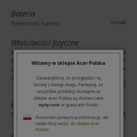
Bateria
Pojemność baterii
15 mAh
Właściwości fizyczne
Kolor
Czarny
Wysokość
6.6 mm
Witamy w sklepie Acer Polska
Szerokość
27 mm
Temperatura
Click To Pray eRosary: 0 ~
Zauważyliśmy, że przeglądasz tę
45°C / Bezprzewodowa
stronę z innego kraju. Pamiętaj, że
ładowarka: 0 ~ 48°C
wszystkie produkty dostępne w
sklepie Acer Polska są dostarczane
Różne
wyłącznie
w granicach Polski.
Zgodność
Android 5.0 / iOS 9.0 ( lub
Rozumiem powyższą informację, ale
wyżej )
nadal chcę
wejść do sklepu Acer
Polska.
Ogólne informacje produktu