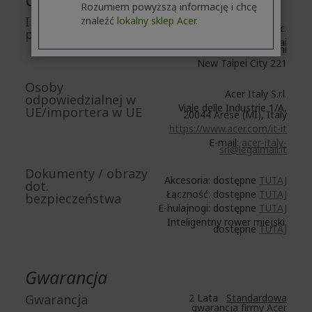
Rozumiem powyższą informację i chcę
Informacje
znaleźć
lokalny sklep Acer.
Acer Inc.
producenta
8F, No. 88, Section 1, Xin Tai
5th Road, Xizhi
New Taipei City 221
Osoby
Acer Italy S.r.l.
odpowiedzialnej w
Viale delle Industrie 1/A,
UE/importera w UE
20044 Arese (MI), Italy
https://www.acer.com/it-it
E-mail:
acer-italy-
srl@legalmail.it
Dokumenty / obrazy
Akcesoria: dostępne
TUTAJ
dot.
Łączność: dostępne
TUTAJ
bezpieczeństwa
E-hulajnogi: dostępne
TUTAJ
Inteligentny rower miejski:
dostępne
TUTAJ
Gwarancja
Gwarancja
2 Lata
Standardowa
gwarancja firmy Acer