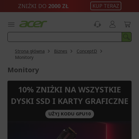
Przejdź
ZNIŻKI DO
2000 ZŁ
KUP TERAZ
do
treści
Strona główna
Biznes
ConceptD
Monitory
Monitory
10% ZNIŻKI NA WSZYSTKIE
DYSKI SSD I KARTY GRAFICZNE
UŻYJ KODU GPU10