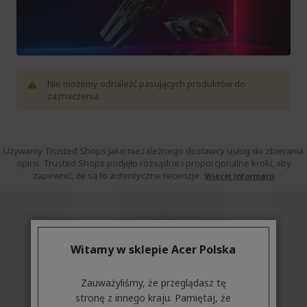
Nie możemy odnaleźć pasujących produktów do
zaznaczenia.
Używamy Trusted Shops jako niezależnego dostawcy usług do zbierania
opinii. Trusted Shops podjęło rozsądne i proporcjonalne kroki, aby
zapewnić, że są to autentyczne recenzje.
Więcej informacji
Witamy w sklepie Acer Polska
Zauważyliśmy, że przeglądasz tę
stronę z innego kraju. Pamiętaj, że