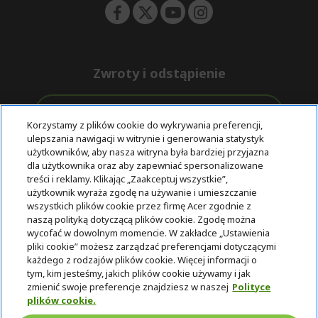
Zwroty i odstąpienie
Odstąpienie od umowy
Korzystamy z plików cookie do wykrywania preferencji,
ulepszania nawigacji w witrynie i generowania statystyk
Darmowa
Wsparcie
użytkowników, aby nasza witryna była bardziej przyjazna
Bezpieczne
ekspresowa
przed i po
dla użytkownika oraz aby zapewniać spersonalizowane
płatności
dostawa
zakupie
treści i reklamy. Klikając „Zaakceptuj wszystkie”,
użytkownik wyraża zgodę na używanie i umieszczanie
wszystkich plików cookie przez firmę Acer zgodnie z
© 2025 Acer Inc.
naszą polityką dotyczącą plików cookie. Zgodę można
Firma CPYou BV jest autoryzowanym sprzedawcą produktów i
wycofać w dowolnym momencie. W zakładce „Ustawienia
usług oferowanych w tym sklepie.
pliki cookie” możesz zarządzać preferencjami dotyczącymi
każdego z rodzajów plików cookie. Więcej informacji o
tym, kim jesteśmy, jakich plików cookie używamy i jak
zmienić swoje preferencje znajdziesz w naszej
Polityce
plików cookie.