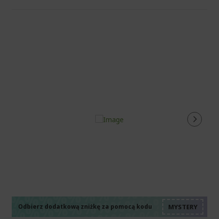
%%%%%%%%%%%%%%
%%%%%%%%%%%%%%
%%%%%%%%%%%%%%
Odbierz dodatkową zniżkę za pomocą kodu