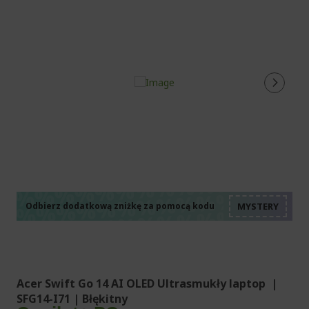
%%%%%%%%%%%%%%
%%%%%%%%%%%%%%
%%%%%%%%%%%%%%
%%%%%%%%%%%%%%
Odbierz dodatkową zniżkę za pomocą kodu
%%%%%%%%%%%%%%
Acer Swift Go 14 AI OLED Ultrasmukły laptop |
SFG14-I71 | Błękitny