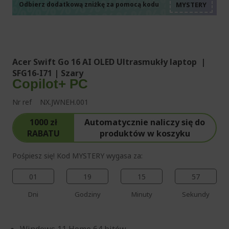
%%%%%%%%%%%%%%
%%%%%%%%%%%%%%
Odbierz dodatkową zniżkę za pomocą kodu
%%%%%%%%%%%%%%
Acer Swift Go 16 AI OLED Ultrasmukły laptop |
SFG16-I71 | Szary
Copilot+ PC
Nr ref
NX.JWNEH.001
1000 zł
Automatycznie naliczy się do
RABATU
produktów w koszyku
Pośpiesz się! Kod MYSTERY wygasa za:
01
19
15
57
Dni
Godziny
Minuty
Sekundy
Windows 11 Home 64 bitów