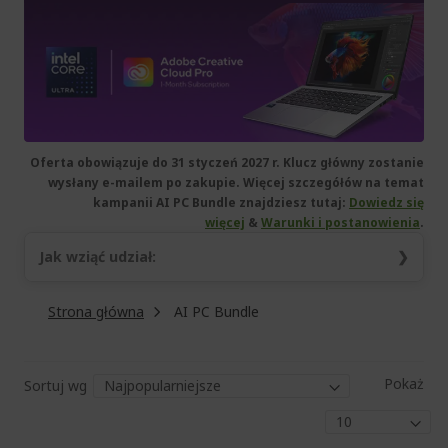
Oferta obowiązuje do 31 styczeń 2027 r. Klucz główny zostanie
wysłany e-mailem po zakupie. Więcej szczegółów na temat
kampanii AI PC Bundle znajdziesz tutaj:
Dowiedz się
więcej
&
Warunki i postanowienia
.
Jak wziąć udział:
Kup produkt objęty promocją.
Strona główna
AI PC Bundle
Przejdź do witryny
softwareoffer.intel.com
.
Wprowadź klucz główny i zeskanuj kwalifikujący się
produkt firmy Intel do 15 marca 2027 r., aby odebrać
Pokaż
oprogramowanie.
Sortuj wg