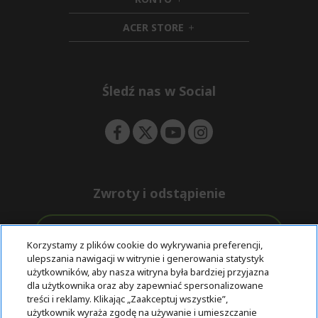
e
h
d
n
i
d
ACER STORE
d
e
h
d
n
i
e
d
n
d
e
Śledź nas w Social
n
Zwroty i odstąpienie
Odstąpienie od umowy
Korzystamy z plików cookie do wykrywania preferencji,
ulepszania nawigacji w witrynie i generowania statystyk
Darmowa
Wsparcie
użytkowników, aby nasza witryna była bardziej przyjazna
Bezpieczne
ekspresowa
przed i po
dla użytkownika oraz aby zapewniać spersonalizowane
płatności
dostawa
zakupie
treści i reklamy. Klikając „Zaakceptuj wszystkie”,
użytkownik wyraża zgodę na używanie i umieszczanie