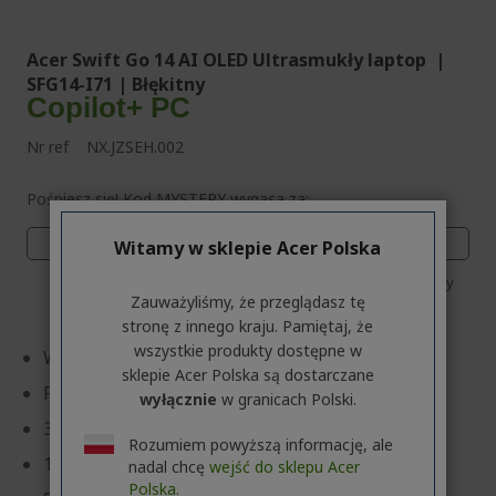
Acer Swift Go 14 AI OLED Ultrasmukły laptop |
SFG14-I71 | Błękitny
Copilot+ PC
Nr ref
NX.JZSEH.002
Pośpiesz się! Kod MYSTERY wygasa za:
01
19
15
57
Witamy w sklepie Acer Polska
Dni
Godziny
Minuty
Sekundy
Zauważyliśmy, że przeglądasz tę
stronę z innego kraju. Pamiętaj, że
wszystkie produkty dostępne w
Windows 11 Home 64 bitów
sklepie Acer Polska są dostarczane
Procesor Intel® Core™ Ultra 7 355 2,30 GHz
wyłącznie
w granicach Polski.
35,6 cm (14") OLED 1,9K (1920 x 1200) 16:9
Rozumiem powyższą informację, ale
16 GB, LPDDR5X
nadal chcę
wejść do sklepu Acer
Polska.