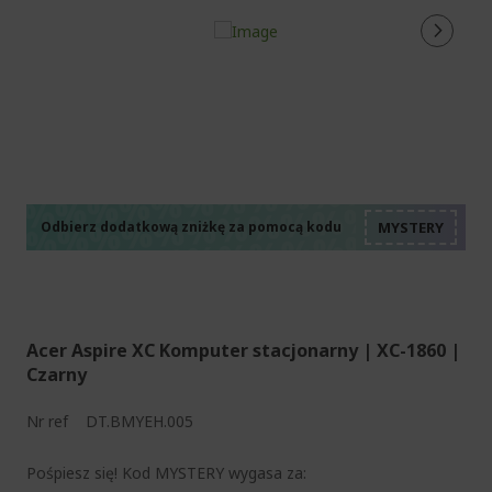
%%%%%%%%%%%%%%
%%%%%%%%%%%%%%
%%%%%%%%%%%%%%
%%%%%%%%%%%%%%
Odbierz dodatkową zniżkę za pomocą kodu
%%%%%%%%%%%%%%
Acer Aspire XC Komputer stacjonarny | XC-1860 |
Czarny
Nr ref
DT.BMYEH.005
Pośpiesz się! Kod MYSTERY wygasa za: