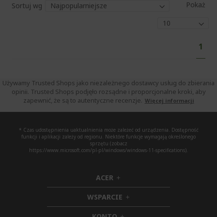
Pokaż
Sortuj wg
Str
Aktu
1
czyt
stro
Używamy Trusted Shops jako niezależnego dostawcy usług do zbierania
opinii. Trusted Shops podjęło rozsądne i proporcjonalne kroki, aby
zapewnić, że są to autentyczne recenzje.
Więcej informacji
* Czas udostępnienia uaktualnienia może zależeć od urządzenia. Dostępność
funkcji i aplikacji zależy od regionu. Niektóre funkcje wymagają określonego
sprzętu (zobacz
https://www.microsoft.com/pl-pl/windows/windows-11-specifications).
ACER
h
i
WSPARCIE
d
h
d
i
KONTO