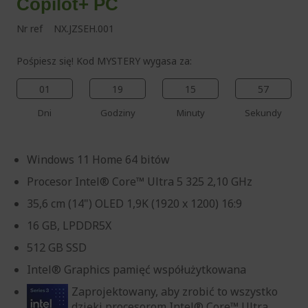
Copilot+ PC
Nr ref
NX.JZSEH.001
Pośpiesz się! Kod MYSTERY wygasa za:
01
19
15
57
Dni
Godziny
Minuty
Sekundy
Windows 11 Home 64 bitów
Procesor Intel® Core™ Ultra 5 325 2,10 GHz
35,6 cm (14") OLED 1,9K (1920 x 1200) 16:9
16 GB, LPDDR5X
512 GB SSD
Intel® Graphics pamięć współużytkowana
Zaprojektowany, aby zrobić to wszystko
dzięki procesorom Intel® Core™ Ultra