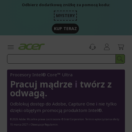
Przejdź
Odbierz dodatkową zniżkę za pomocą kodu:
do
treści
MYSTERY
KUP TERAZ
Procesory Intel® Core™ Ultra
Pracuj mądrze
i
twórz z
odwagą.
Odblokuj dostęp do Adobe, Capture One
i
nie tylko
dzięki objętym promocją produktom Intel®.
© 2026 Adobe. Wszelkie prawa zastrzeżone. © Intel Corporation. Termin wykorzystania oferty:
15 marca 2027 r. Obowiązuje Regulamin.