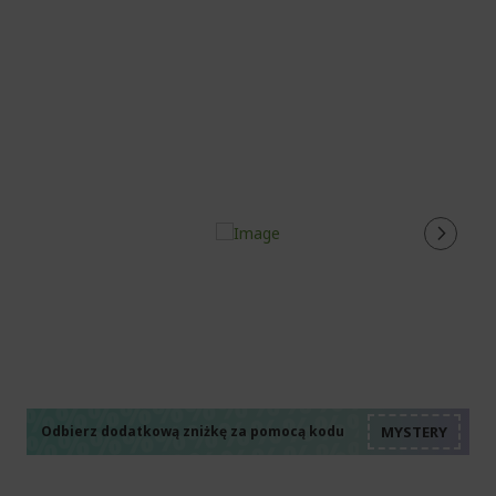
%%%%%%%%%%%%%%
%%%%%%%%%%%%%%
%%%%%%%%%%%%%%
%%%%%%%%%%%%%%
Odbierz dodatkową zniżkę za pomocą kodu
%%%%%%%%%%%%%%