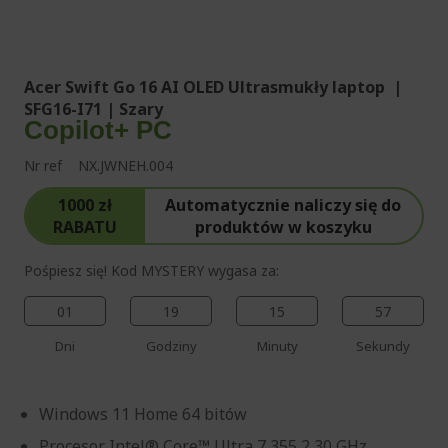
%%%%%%%%%%%%%%
%%%%%%%%%%%%%%
Acer Swift Go 16 AI OLED Ultrasmukły laptop |
SFG16-I71 | Szary
Copilot+ PC
Nr ref
NX.JWNEH.004
1000 zł
Automatycznie naliczy się do
RABATU
produktów w koszyku
Pośpiesz się! Kod MYSTERY wygasa za:
01
19
15
57
Dni
Godziny
Minuty
Sekundy
Windows 11 Home 64 bitów
Procesor Intel® Core™ Ultra 7 355 2,30 GHz