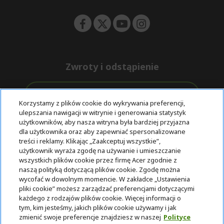
n
Zwroty i odstąpienie
Odstąpienie od umowy
Korzystamy z plików cookie do wykrywania preferencji,
ulepszania nawigacji w witrynie i generowania statystyk
Darmowa
Wsparcie
użytkowników, aby nasza witryna była bardziej przyjazna
Bezpieczne
ekspresowa
przed i po
dla użytkownika oraz aby zapewniać spersonalizowane
płatności
dostawa
zakupie
treści i reklamy. Klikając „Zaakceptuj wszystkie”,
użytkownik wyraża zgodę na używanie i umieszczanie
wszystkich plików cookie przez firmę Acer zgodnie z
© 2025 Acer Inc.
naszą polityką dotyczącą plików cookie. Zgodę można
Firma CPYou BV jest autoryzowanym sprzedawcą produktów i
wycofać w dowolnym momencie. W zakładce „Ustawienia
usług oferowanych w tym sklepie.
pliki cookie” możesz zarządzać preferencjami dotyczącymi
każdego z rodzajów plików cookie. Więcej informacji o
tym, kim jesteśmy, jakich plików cookie używamy i jak
zmienić swoje preferencje znajdziesz w naszej
Polityce