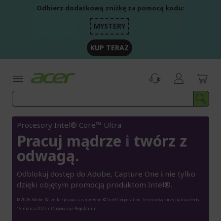
Przejdź
Odbierz dodatkową zniżkę za pomocą kodu:
do
treści
MYSTERY
KUP TERAZ
Procesory Intel® Core™ Ultra
Pracuj mądrze
i
twórz z
odwagą.
Odblokuj dostęp do Adobe, Capture One
i
nie tylko
dzięki objętym promocją produktom Intel®.
© 2026 Adobe. Wszelkie prawa zastrzeżone. © Intel Corporation. Termin wykorzystania oferty:
15 marca 2027 r. Obowiązuje Regulamin.