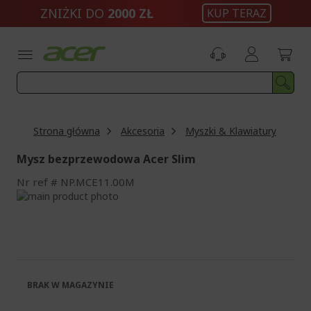
Przejdź
ZNIŻKI DO
2000 ZŁ
KUP TERAZ
do
treści
Strona główna
Akcesoria
Myszki & Klawiatury
Mysz bezprzewodowa Acer Slim
Nr ref
NP.MCE11.00M
Przejdź
na
Przejdź
koniec
na
galerii
początek
galerii
BRAK W MAGAZYNIE