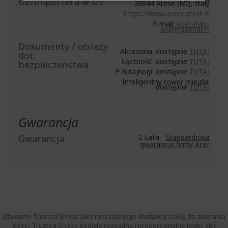
UE/importera w UE
20044 Arese (MI), Italy
https://www.acer.com/it-it
E-mail:
acer-italy-
srl@legalmail.it
Dokumenty / obrazy
Akcesoria: dostępne
TUTAJ
dot.
Łączność: dostępne
TUTAJ
bezpieczeństwa
E-hulajnogi: dostępne
TUTAJ
Inteligentny rower miejski:
dostępne
TUTAJ
Gwarancja
Gwarancja
2 Lata
Standardowa
gwarancja firmy Acer
Używamy Trusted Shops jako niezależnego dostawcy usług do zbierania
opinii. Trusted Shops podjęło rozsądne i proporcjonalne kroki, aby