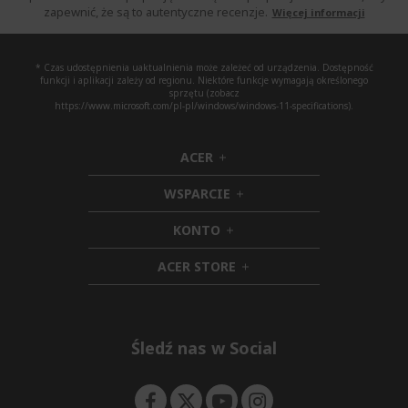
zapewnić, że są to autentyczne recenzje.
Więcej informacji
* Czas udostępnienia uaktualnienia może zależeć od urządzenia. Dostępność
funkcji i aplikacji zależy od regionu. Niektóre funkcje wymagają określonego
sprzętu (zobacz
https://www.microsoft.com/pl-pl/windows/windows-11-specifications).
ACER
h
i
WSPARCIE
d
h
d
i
KONTO
e
h
d
n
i
d
ACER STORE
d
e
h
d
n
i
e
d
n
d
e
Śledź nas w Social
n