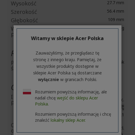
Wysokość
27.7 mm
Szerokość
56.4 mm
Głębokość
109 mm
Waga (w
58.4 g
przybliżeniu)
Witamy w sklepie Acer Polska
Różne
Zauważyliśmy, że przeglądasz tę
stronę z innego kraju. Pamiętaj, że
Przyjazny
Tak
wszystkie produkty dostępne w
środowisku
sklepie Acer Polska są dostarczane
wyłącznie
w granicach Polski.
Ogólne informacje produktu
Rozumiem powyższą informację, ale
Informacje
nadal chcę
wejść do sklepu Acer
Acer Inc.
producenta
Polska.
8F, No. 88, Section 1, Xin Tai
5th Road, Xizhi
Rozumiem powyższą informację i chcę
New Taipei City 221
znaleźć
lokalny sklep Acer.
Osoby
Acer Italy S.r.l.
odpowiedzialnej w
Viale delle Industrie 1/A,