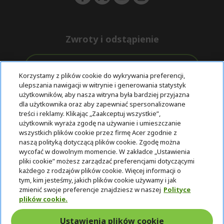
Zwroty i odstąpienie
Odstąpienie od umowy
Korzystamy z plików cookie do wykrywania preferencji,
ulepszania nawigacji w witrynie i generowania statystyk
Darmowa
Wsparcie
użytkowników, aby nasza witryna była bardziej przyjazna
Bezpieczne
ekspresowa
przed i po
dla użytkownika oraz aby zapewniać spersonalizowane
płatności
dostawa
zakupie
treści i reklamy. Klikając „Zaakceptuj wszystkie”,
użytkownik wyraża zgodę na używanie i umieszczanie
wszystkich plików cookie przez firmę Acer zgodnie z
© 2025 Acer Inc.
naszą polityką dotyczącą plików cookie. Zgodę można
Firma CPYou BV jest autoryzowanym sprzedawcą produktów i
wycofać w dowolnym momencie. W zakładce „Ustawienia
usług oferowanych w tym sklepie.
pliki cookie” możesz zarządzać preferencjami dotyczącymi
każdego z rodzajów plików cookie. Więcej informacji o
tym, kim jesteśmy, jakich plików cookie używamy i jak
zmienić swoje preferencje znajdziesz w naszej
Polityce
plików cookie.
Ustawienia plików cookie
Polska