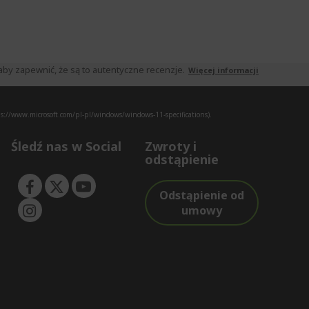
by zapewnić, że są to autentyczne recenzje.
Więcej informacji
s://www.microsoft.com/pl-pl/windows/windows-11-specifications).
Śledź nas w Social
Zwroty i
odstąpienie
Odstąpienie od
umowy