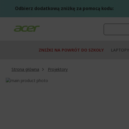
Przejdź
do
Odbierz dodatkową zniżkę za pomocą kodu:
treści
ZNIŻKI NA POWRÓT DO SZKOŁY
LAPTOPY
Strona główna
Projektory
Przejdź
na
Przejdź
koniec
na
galerii
początek
galerii