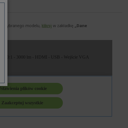
czną wybranego modelu,
kliknij
w zakładkę
„Dane