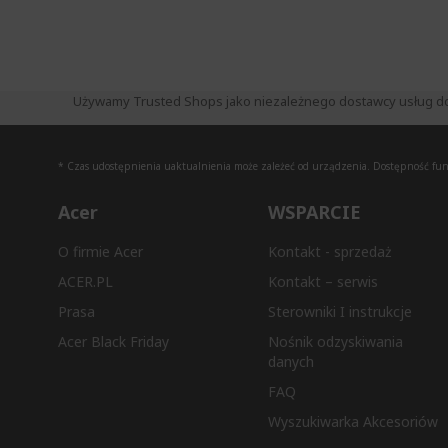
Używamy Trusted Shops jako niezależnego dostawcy usług do zb
* Czas udostępnienia uaktualnienia może zależeć od urządzenia. Dostępność funkc
Acer
WSPARCIE
O firmie Acer
Kontakt - sprzedaż
ACER.PL
Kontakt – serwis
Prasa
Sterowniki I instrukcje
Acer Black Friday
Nośnik odzyskiwania
danych
FAQ
Wyszukiwarka Akcesoriów