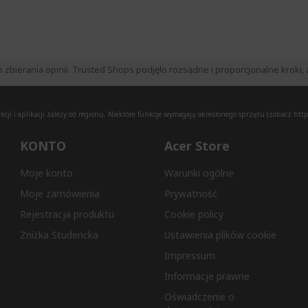
ierania opinii. Trusted Shops podjęło rozsądne i proporcjonalne kroki, a
ji i aplikacji zależy od regionu. Niektóre funkcje wymagają określonego sprzętu (zobacz
http
KONTO
Acer Store
Moje konto
Warunki ogólne
Moje zamówienia
Prywatność
Rejestracja produktu
Cookie policy
Zniżka Studencka
Ustawienia plików cookie
Impressum
Informacje prawne
Oświadczenie o