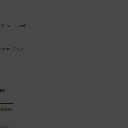
, Współczynnik
odzina (Tryb
sze
RMOWE