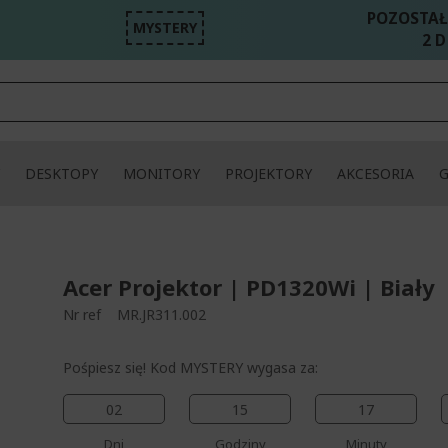
POZOSTAŁ
MYSTERY
2 D
DESKTOPY
MONITORY
PROJEKTORY
AKCESORIA
Acer Projektor | PD1320Wi | Biały
Nr ref
MR.JR311.002
Pośpiesz się! Kod MYSTERY wygasa za:
02
15
17
Dni
Godziny
Minuty