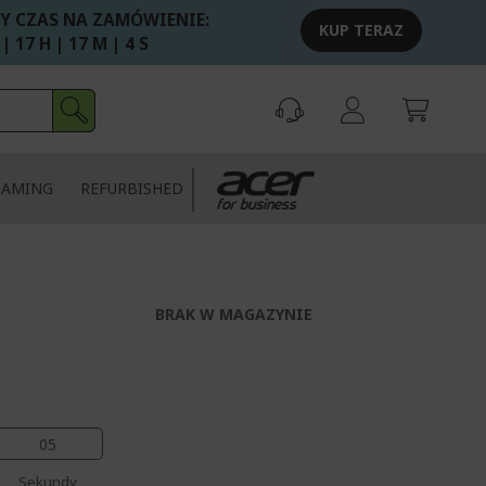
Y CZAS NA ZAMÓWIENIE:
KUP TERAZ
 | 17 H | 17 M | 4 S
GAMING
REFURBISHED
BRAK W MAGAZYNIE
04
Sekundy