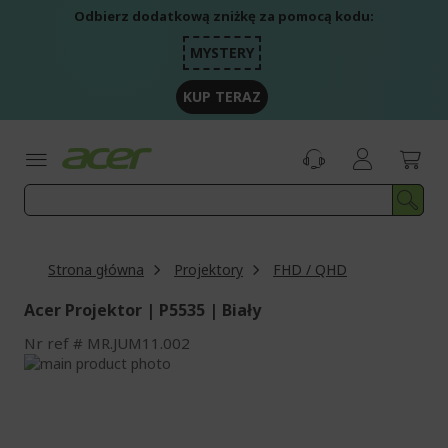
Przejdź
Odbierz dodatkową zniżkę za pomocą kodu:
do
treści
MYSTERY
KUP TERAZ
Strona główna
Projektory
FHD / QHD
Acer Projektor | P5535 | Biały
Nr ref
MR.JUM11.002
Przejdź
na
Przejdź
koniec
na
galerii
początek
galerii