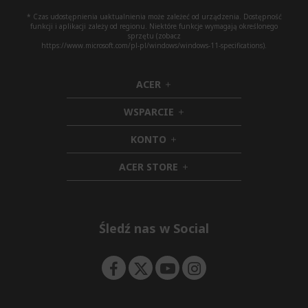
* Czas udostępnienia uaktualnienia może zależeć od urządzenia. Dostępność
funkcji i aplikacji zależy od regionu. Niektóre funkcje wymagają określonego
sprzętu (zobacz
https://www.microsoft.com/pl-pl/windows/windows-11-specifications).
ACER
h
i
WSPARCIE
d
h
d
i
KONTO
e
h
d
n
i
d
ACER STORE
d
e
h
d
n
i
e
d
n
d
e
Śledź nas w Social
n