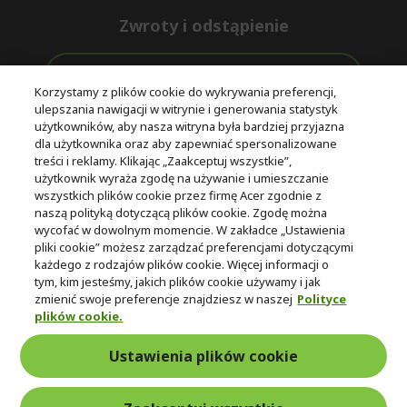
Zwroty i odstąpienie
Odstąpienie od umowy
Korzystamy z plików cookie do wykrywania preferencji,
ulepszania nawigacji w witrynie i generowania statystyk
Darmowa
Wsparcie
użytkowników, aby nasza witryna była bardziej przyjazna
Bezpieczne
ekspresowa
przed i po
dla użytkownika oraz aby zapewniać spersonalizowane
płatności
dostawa
zakupie
treści i reklamy. Klikając „Zaakceptuj wszystkie”,
użytkownik wyraża zgodę na używanie i umieszczanie
wszystkich plików cookie przez firmę Acer zgodnie z
© 2025 Acer Inc.
naszą polityką dotyczącą plików cookie. Zgodę można
Firma CPYou BV jest autoryzowanym sprzedawcą produktów i
wycofać w dowolnym momencie. W zakładce „Ustawienia
usług oferowanych w tym sklepie.
pliki cookie” możesz zarządzać preferencjami dotyczącymi
każdego z rodzajów plików cookie. Więcej informacji o
tym, kim jesteśmy, jakich plików cookie używamy i jak
zmienić swoje preferencje znajdziesz w naszej
Polityce
plików cookie.
Ustawienia plików cookie
Polska