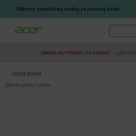
Przejdź
do
Odbierz dodatkową zniżkę za pomocą kodu:
treści
ZNIŻKI NA POWRÓT DO SZKOŁY
LAPTOPY
Strona główna
Przejdź
na
Przejdź
koniec
na
galerii
początek
galerii