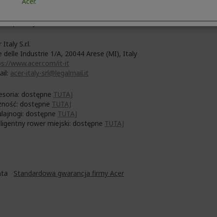
Acer.
 Inc.
No. 88, Section 1, Xin Tai 5th Road, Xizhi
 Taipei City 221
 Italy S.r.l.
e delle Industrie 1/A, 20044 Arese (MI), Italy
s://www.acer.com/it-it
ail:
acer-italy-srl@legalmail.it
esoria: dostępne
TUTAJ
zność: dostępne
TUTAJ
ulajnogi: dostępne
TUTAJ
eligentny rower miejski: dostępne
TUTAJ
Lata
Standardowa gwarancja firmy Acer