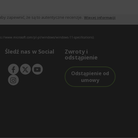
by zapewnić, że są to autentyczne recenzje.
Więcej informacji
s://www.microsoft.com/pl-pl/windows/windows-11-specifications).
Śledź nas w Social
Zwroty i
odstąpienie
Odstąpienie od
umowy