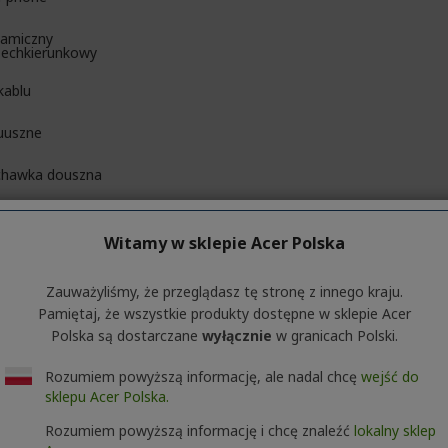
amiczny
echkierunkowy
kablu
uszne
chawka douszna
Witamy w sklepie Acer Polska
brny
Zauważyliśmy, że przeglądasz tę stronę z innego kraju.
Pamiętaj, że wszystkie produkty dostępne w sklepie Acer
g
Polska są dostarczane
wyłącznie
w granicach Polski.
łacany
Rozumiem powyższą informację, ale nadal chcę
wejść do
sklepu Acer Polska.
Rozumiem powyższą informację i chcę znaleźć
lokalny sklep