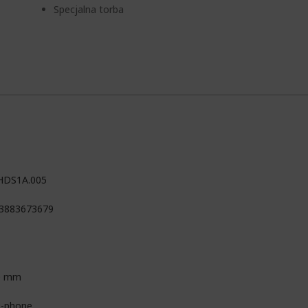
Specjalna torba
HDS1A.005
3883673679
0 mm
i-phone