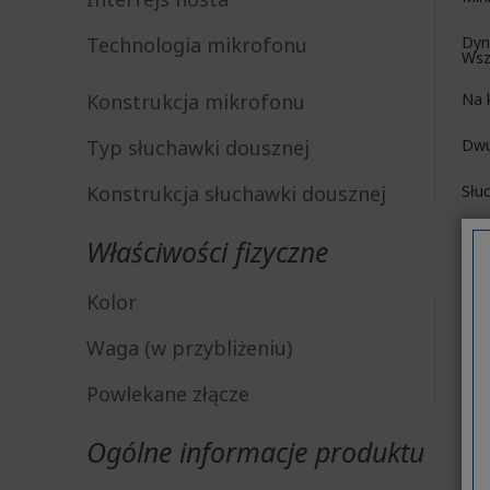
Technologia mikrofonu
Dyn
Wsz
Konstrukcja mikrofonu
Na 
Typ słuchawki dousznej
Dwu
Konstrukcja słuchawki dousznej
Słu
Właściwości fizyczne
Kolor
Sre
Waga (w przybliżeniu)
18 
Powlekane złącze
Poz
Ogólne informacje produktu