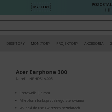
POZOSTAŁ
MYSTERY
1 D 
DESKTOPY
MONITORY
PROJEKTORY
AKCESORIA
Acer Earphone 300
Nr ref
NP.HDS1A.005
Sterowniki 8,6 mm
Mikrofon i funkcja zdalnego sterowania
Wkładki do uszu w trzech rozmiarach