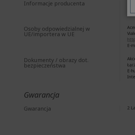
Acer
Informacje producenta
8F, 
New
Acer
Osoby odpowiedzialnej w
UE/importera w UE
Vial
http
E-m
Akc
Dokumenty / obrazy dot.
bezpieczeństwa
Łąc
E-h
Int
Gwarancja
Gwarancja
2 