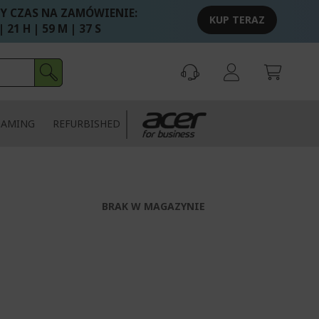
Y CZAS NA ZAMÓWIENIE:
KUP TERAZ
| 21 H | 59 M | 36 S
GAMING
REFURBISHED
BRAK W MAGAZYNIE