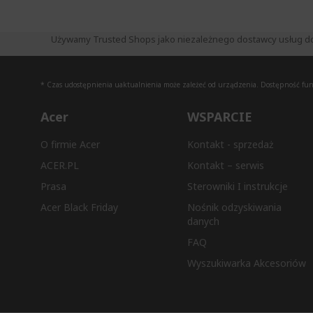
Używamy Trusted Shops jako niezależnego dostawcy usług do zb
* Czas udostępnienia uaktualnienia może zależeć od urządzenia. Dostępność funkc
Acer
WSPARCIE
O firmie Acer
Kontakt - sprzedaż
ACER.PL
Kontakt – serwis
Prasa
Sterowniki I instrukcje
Acer Black Friday
Nośnik odzyskiwania
danych
FAQ
Wyszukiwarka Akcesoriów