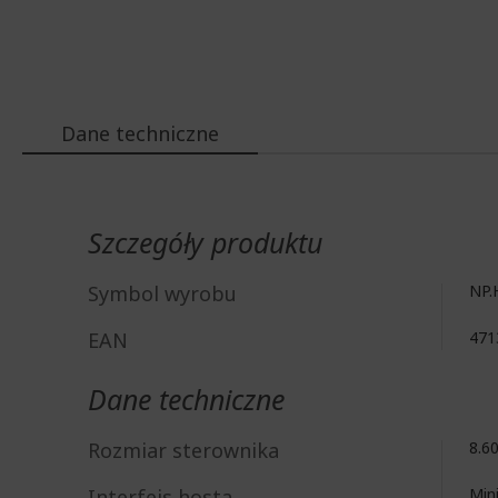
Dane techniczne
Więcej
informacji
Szczegóły produktu
Symbol wyrobu
NP.
EAN
471
Dane techniczne
Rozmiar sterownika
8.6
Interfejs hosta
Min