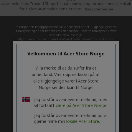
av anmeldelser. Trusted Shops har tatt rimelige og forholdsmessige tiltak
for å sikre at anmeldelsene er ekte.
Mer informasjon
* Tidsplanen for oppgradering vil variere etter enhet. Tilgjengelighet av
funksjoner og apper kan variere etter område. Enkelte funksjoner krever
spesifikk maskinvare (se
https://www.microsoft.com/nb-no/windows/windows-11-specifications).
Velkommen til Acer Store Norge
ACER
h
i
SUPPORT
Vi la merke til at du surfer fra et
d
h
annet land. Vær oppmerksom på at
d
i
ACCOUNT
e
d
h
alle tilgjengelige varer i Acer Store
n
d
i
Norge sendes
kun
til Norge.
ACER STORE
e
d
h
n
d
i
Jeg forstår ovennevnte merknad, men
e
d
vil fortsatt
være på Acer Store Norge
n
d
Jeg forstår ovennevnte merknad og vil
e
gjerne finne min
lokale Acer Store.
n
Følg oss på sosiale