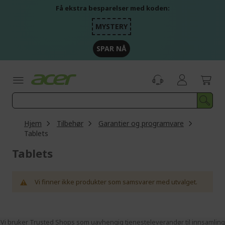
Skip
Få ekstra besparelser med koden:
to
Content
MYSTERY
SPAR NÅ
Hjem
Tilbehør
Garantier og programvare
Tablets
Tablets
Vi finner ikke produkter som samsvarer med utvalget.
Vi bruker Trusted Shops som uavhengig tjenesteleverandør til innsamling