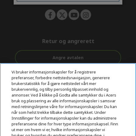
Retur og angrerett
Angre avtalen
Kundestøtte
Vi bruker informasjonskapsler for å registrere
Gratis
Sikker
før og etter
preferanser, forbedre nettstedsnavigasjon, generere
levering
betaling
kjøp
brukerstatistikk for å gjøre nettstedet vårt mer
brukervennlig, og tilby personlig tilpasset innhold og
© 2026 Acer Inc.
annonser. Ved å klikke på Godta alle samtykker du i Acers
CPYou BV er en autorisert forhandler og tilbyder av produktene
bruk og plassering av alle informasjonskapsler i samsvar
og tjenestene som tilbys i denne nettbutikken.​
med retningslinjene våre for informasjonskapsler. Du kan
når som helst trekke tilbake dette samtykket. Under
Innstillinger for informasjonskapsler kan du administrere
preferansene dine for hver type informasjonskapsel. Finn
ut mer om hvem vi er, hvilke informasjonskapsler vi
bruker, og hvordan du endrer preferansene dine, i