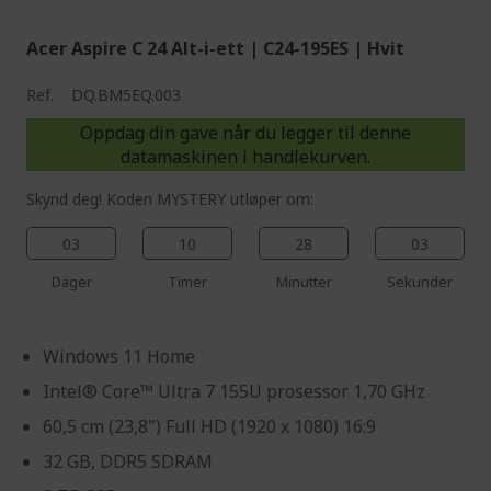
Acer Aspire C 24 Alt-i-ett | C24-195ES | Hvit
Ref.
DQ.BM5EQ.003
Oppdag din gave når du legger til denne
datamaskinen i handlekurven.
Skynd deg! Koden MYSTERY utløper om:
03
10
28
02
Dager
Timer
Minutter
Sekunder
Windows 11 Home
Intel® Core™ Ultra 7 155U prosessor 1,70 GHz
60,5 cm (23,8") Full HD (1920 x 1080) 16:9
32 GB, DDR5 SDRAM