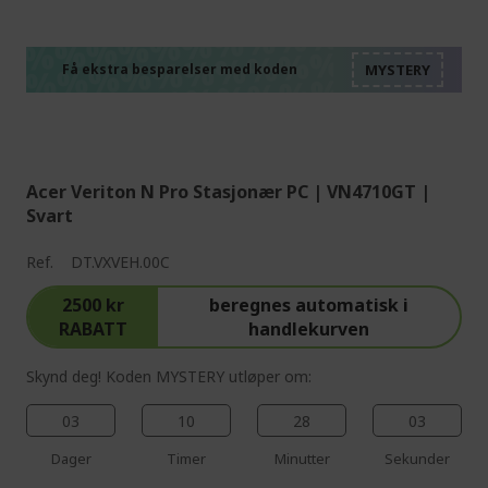
%%%%%%%%%%%%%%
%%%%%%%%%%%%%%
%%%%%%%%%%%%%%
%%%%%%%%%%%%%%
Få ekstra besparelser med koden
%%%%%%%%%%%%%%
Acer Veriton N Pro Stasjonær PC | VN4710GT |
Svart
Ref.
DT.VXVEH.00C
2500 kr
beregnes automatisk i
RABATT
handlekurven
Skynd deg! Koden MYSTERY utløper om:
03
10
28
02
Dager
Timer
Minutter
Sekunder