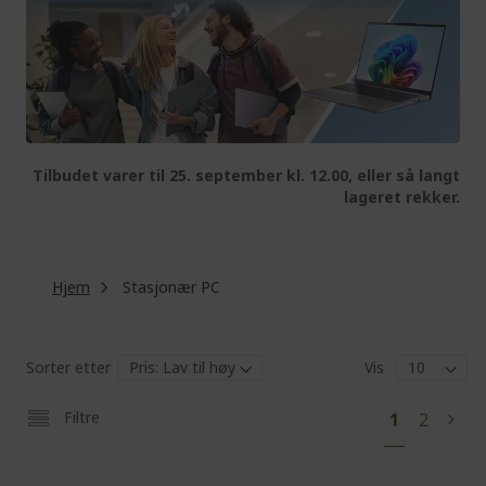
Tilbudet varer til 25. september kl. 12.00, eller så langt
lageret rekker.
Hjem
Stasjonær PC
Sorter etter
Vis
Pa
You're
Page
Filtre
1
2
Pag
Next
currently
reading