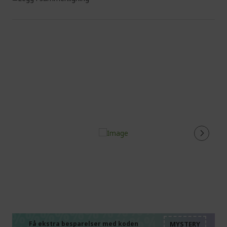
%%%%%%%%%%%%%%
%%%%%%%%%%%%%%
Få ekstra besparelser med koden