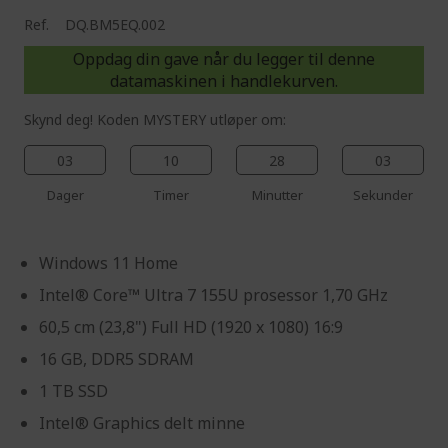
Ref.
DQ.BM5EQ.002
Oppdag din gave når du legger til denne
datamaskinen i handlekurven.
Skynd deg! Koden MYSTERY utløper om:
03
10
28
02
Dager
Timer
Minutter
Sekunder
Windows 11 Home
Intel® Core™ Ultra 7 155U prosessor 1,70 GHz
60,5 cm (23,8") Full HD (1920 x 1080) 16:9
16 GB, DDR5 SDRAM
1 TB SSD
Intel® Graphics delt minne