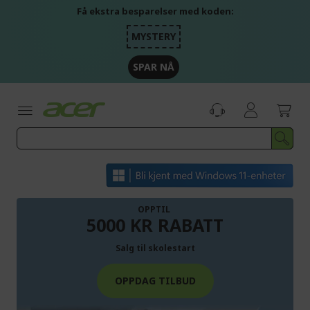
Skip
Få ekstra besparelser med koden:
to
Content
MYSTERY
SPAR NÅ
OPPTIL
5000 KR RABATT
Salg til skolestart
OPPDAG TILBUD