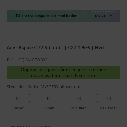
%%%%%%%%%%%%%%
%%%%%%%%%%%%%%
%%%%%%%%%%%%%%
%%%%%%%%%%%%%%
Få ekstra besparelser med koden
%%%%%%%%%%%%%%
Acer Aspire C 27 Alt-i-ett | C27-195ES | Hvit
Ref.
DQ.BMGEQ.002
Oppdag din gave når du legger til denne
datamaskinen i handlekurven.
Skynd deg! Koden MYSTERY utløper om:
03
10
28
02
Dager
Timer
Minutter
Sekunder