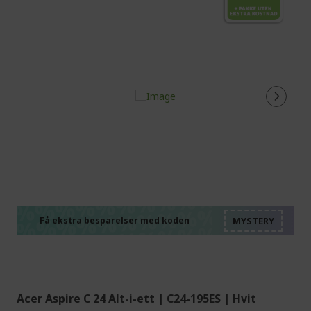
%%%%%%%%%%%%%%
%%%%%%%%%%%%%%
%%%%%%%%%%%%%%
%%%%%%%%%%%%%%
Få ekstra besparelser med koden
%%%%%%%%%%%%%%
Acer Aspire C 24 Alt-i-ett | C24-195ES | Hvit