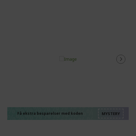
page
%%%%%%%%%%%%%%
%%%%%%%%%%%%%%
%%%%%%%%%%%%%%
%%%%%%%%%%%%%%
Få ekstra besparelser med koden
%%%%%%%%%%%%%%