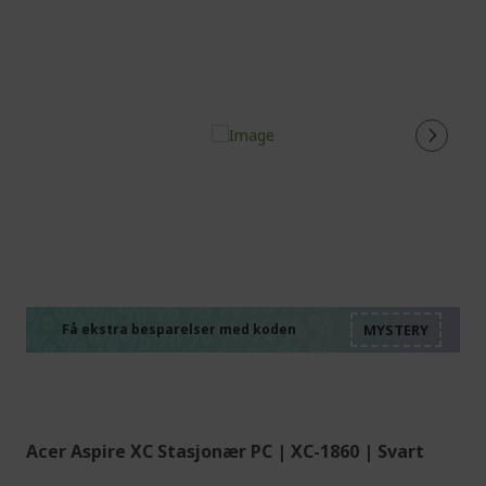
%%%%%%%%%%%%%%
%%%%%%%%%%%%%%
%%%%%%%%%%%%%%
%%%%%%%%%%%%%%
Få ekstra besparelser med koden
%%%%%%%%%%%%%%
Acer Aspire XC Stasjonær PC | XC-1860 | Svart