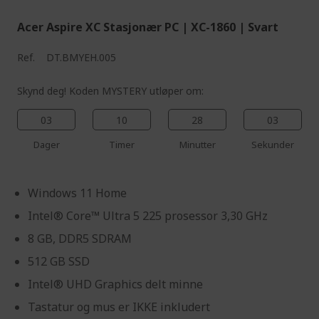
Acer Aspire XC Stasjonær PC | XC-1860 | Svart
Ref.
DT.BMYEH.005
Skynd deg! Koden MYSTERY utløper om:
03
10
28
02
Dager
Timer
Minutter
Sekunder
Windows 11 Home
Intel® Core™ Ultra 5 225 prosessor 3,30 GHz
8 GB, DDR5 SDRAM
512 GB SSD
Intel® UHD Graphics delt minne
Tastatur og mus er IKKE inkludert