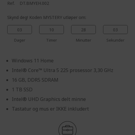
Ref.
DT.BMYEH.002
Skynd deg! Koden MYSTERY utløper om:
03
10
28
02
Dager
Timer
Minutter
Sekunder
Windows 11 Home
Intel® Core™ Ultra 5 225 prosessor 3,30 GHz
16 GB, DDR5 SDRAM
1 TB SSD
Intel® UHD Graphics delt minne
Tastatur og mus er IKKE inkludert