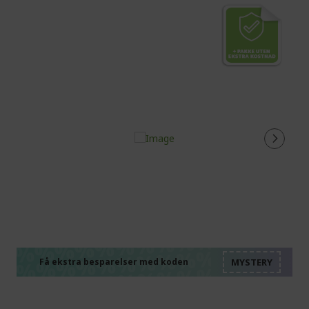
%%%%%%%%%%%%%%
%%%%%%%%%%%%%%
%%%%%%%%%%%%%%
%%%%%%%%%%%%%%
Få ekstra besparelser med koden
%%%%%%%%%%%%%%