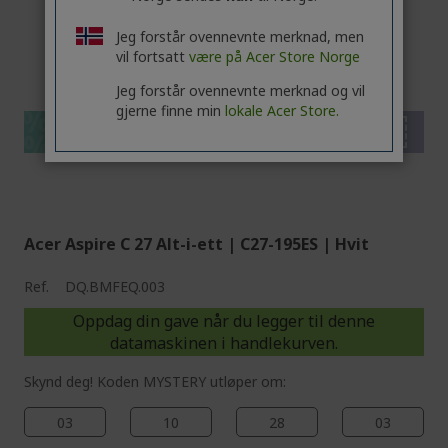
Jeg forstår ovennevnte merknad, men
%%%%%%%%%%%%%%
vil fortsatt
være på Acer Store Norge
%%%%%%%%%%%%%%
Jeg forstår ovennevnte merknad og vil
%%%%%%%%%%%%%%
gjerne finne min
lokale Acer Store.
%%%%%%%%%%%%%%
Få ekstra besparelser med koden
%%%%%%%%%%%%%%
Acer Aspire C 27 Alt-i-ett | C27-195ES | Hvit
Ref.
DQ.BMFEQ.003
Oppdag din gave når du legger til denne
datamaskinen i handlekurven.
Skynd deg! Koden MYSTERY utløper om:
03
10
28
02