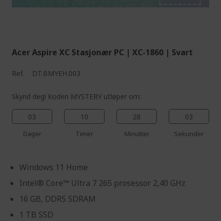
%%%%%%%%%%%%%%
%%%%%%%%%%%%%%
%%%%%%%%%%%%%%
Acer Aspire XC Stasjonær PC | XC-1860 | Svart
Ref.
DT.BMYEH.003
Skynd deg! Koden MYSTERY utløper om:
03
10
28
02
Dager
Timer
Minutter
Sekunder
Windows 11 Home
Intel® Core™ Ultra 7 265 prosessor 2,40 GHz
16 GB, DDR5 SDRAM
1 TB SSD