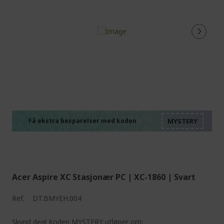
%%%%%%%%%%%%%%
%%%%%%%%%%%%%%
%%%%%%%%%%%%%%
%%%%%%%%%%%%%%
Få ekstra besparelser med koden
%%%%%%%%%%%%%%
Acer Aspire XC Stasjonær PC | XC-1860 | Svart
Ref.
DT.BMYEH.004
Skynd deg! Koden MYSTERY utløper om: