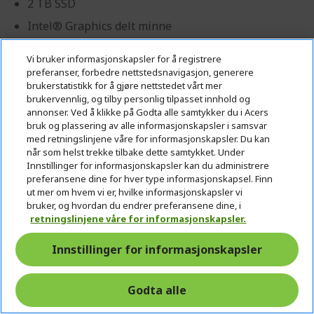
2 TB SSD
Intel® Graphics delt minne
Vi bruker informasjonskapsler for å registrere
preferanser, forbedre nettstedsnavigasjon, generere
brukerstatistikk for å gjøre nettstedet vårt mer
brukervennlig, og tilby personlig tilpasset innhold og
Profesjonell? Oppdag de beste tilbudene
annonser. Ved å klikke på Godta alle samtykker du i Acers
våre!
bruk og plassering av alle informasjonskapsler i samsvar
med retningslinjene våre for informasjonskapsler. Du kan
når som helst trekke tilbake dette samtykket. Under
KONTAKT OSS
|
OPPRETT EN BEDRIFTSKONTO
Innstillinger for informasjonskapsler kan du administrere
preferansene dine for hver type informasjonskapsel. Finn
ut mer om hvem vi er, hvilke informasjonskapsler vi
17 990,00 Kr
bruker, og hvordan du endrer preferansene dine, i
retningslinjene våre for informasjonskapsler.
PÅ LAGER
(LEVERING 1-4 ARBEIDSDAGER)
Innstillinger for informasjonskapsler
Antall:
Godta alle