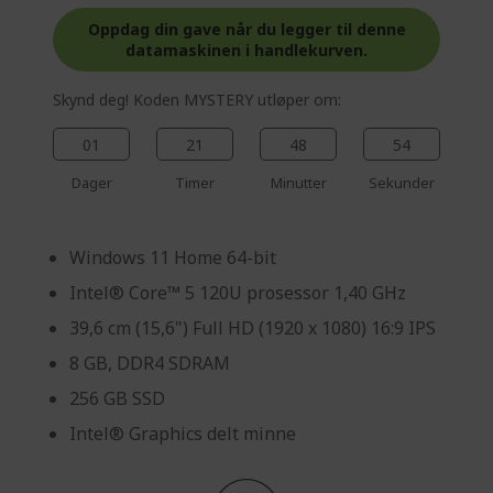
e
Oppdag din gave når du legger til denne
datamaskinen i handlekurven.
Skynd deg! Koden MYSTERY utløper om:
01
21
48
53
Dager
Timer
Minutter
Sekunder
Windows 11 Home 64-bit
Intel® Core™ 5 120U prosessor 1,40 GHz
39,6 cm (15,6") Full HD (1920 x 1080) 16:9 IPS
8 GB, DDR4 SDRAM
256 GB SSD
Intel® Graphics delt minne