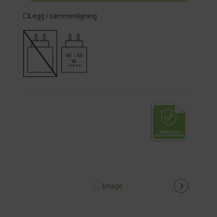
Legg i sammenligning
65 - 65
W
USB PD