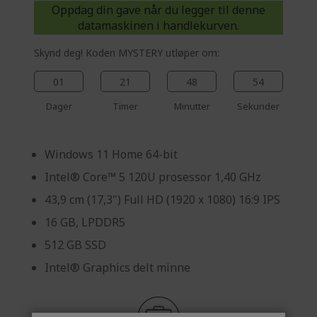
Oppdag din gave når du legger til denne
datamaskinen i handlekurven.
Skynd deg! Koden MYSTERY utløper om:
01
21
48
53
Dager
Timer
Minutter
Sekunder
Windows 11 Home 64-bit
Intel® Core™ 5 120U prosessor 1,40 GHz
43,9 cm (17,3") Full HD (1920 x 1080) 16:9 IPS
16 GB, LPDDR5
512 GB SSD
Intel® Graphics delt minne