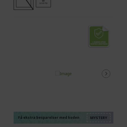
W
USB PD
%%%%%%%%%%%%%
%%%%%%%%%%%%%
%%%%%%%%%%%%%
%%%%%%%%%%%%%
Få ekstra besparelser med koden