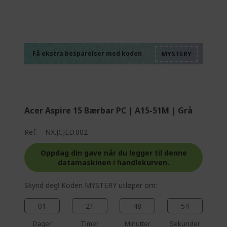
%%%%%%%%%%%%%
%%%%%%%%%%%%%
%%%%%%%%%%%%%
%%%%%%%%%%%%%
Få ekstra besparelser med koden
%%%%%%%%%%%%%
Acer Aspire 15 Bærbar PC | A15-51M | Grå
Ref.
NX.JCJED.002
Oppdag din gave når du legger til denne
datamaskinen i handlekurven.
Skynd deg! Koden MYSTERY utløper om:
01
21
48
53
Dager
Timer
Minutter
Sekunder