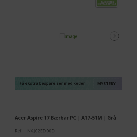
%%%%%%%%%%%%%
%%%%%%%%%%%%%
%%%%%%%%%%%%%
%%%%%%%%%%%%%
Få ekstra besparelser med koden
%%%%%%%%%%%%%
Acer Aspire 17 Bærbar PC | A17-51M | Grå
Ref.
NX.J02ED.00D