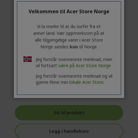
Velkommen til Acer Store Norge
Profesjonell? Oppdag de beste
tilbudene våre!
Vi la merke til at du surfer fra et
annet land. Vær oppmerksom på at
KONTAKT OSS
|
OPPRETT EN
alle tilgjengelige varer i Acer Store
BEDRIFTSKONTO
Norge sendes
kun
til Norge.
Jeg forstår ovennevnte merknad, men
11 990,00 Kr
vil fortsatt
være på Acer Store Norge
PÅ LAGER
Jeg forstår ovennevnte merknad og vil
(LEVERING 1-4 ARBEIDSDAGER)
gjerne finne min
lokale Acer Store.
Antall:
Gå til produkt
Legg i handlekurv