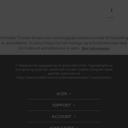
P
Y
1
a
o
g
e
u
'
r
Vi bruker Trusted Shops som uavhengig tjenesteleverandør til innsamling
av anmeldelser. Trusted Shops har tatt rimelige og forholdsmessige tiltak
e
for å sikre at anmeldelsene er ekte.
Mer informasjon
c
u
r
* Tidsplanen for oppgradering vil variere etter enhet. Tilgjengelighet av
funksjoner og apper kan variere etter område. Enkelte funksjoner krever
r
spesifikk maskinvare (se
https://www.microsoft.com/nb-no/windows/windows-11-specifications).
e
n
t
ACER
h
l
i
SUPPORT
y
d
h
d
i
r
ACCOUNT
e
d
h
e
n
d
i
a
ACER STORE