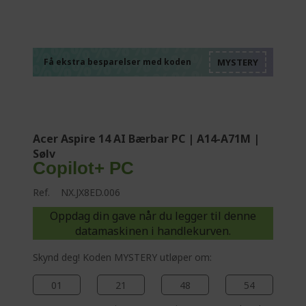
%%%%%%%%%%%%%
%%%%%%%%%%%%%
%%%%%%%%%%%%%
%%%%%%%%%%%%%
Få ekstra besparelser med koden
%%%%%%%%%%%%%
Acer Aspire 14 AI Bærbar PC | A14-A71M |
Sølv
Copilot+ PC
Ref.
NX.JX8ED.006
Oppdag din gave når du legger til denne
datamaskinen i handlekurven.
Skynd deg! Koden MYSTERY utløper om:
01
21
48
53