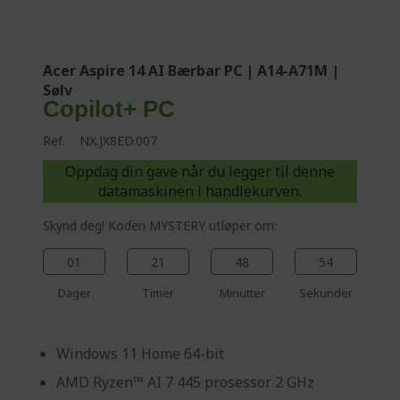
%%%%%%%%%%%%%
Acer Aspire 14 AI Bærbar PC | A14-A71M |
Sølv
Copilot+ PC
Ref.
NX.JX8ED.007
Oppdag din gave når du legger til denne
datamaskinen i handlekurven.
Skynd deg! Koden MYSTERY utløper om:
01
21
48
53
Dager
Timer
Minutter
Sekunder
Windows 11 Home 64-bit
AMD Ryzen™ AI 7 445 prosessor 2 GHz