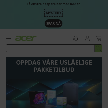
Skip
Få ekstra besparelser med koden:
to
Content
MYSTERY
SPAR NÅ
OPPDAG VÅRE USLÅELIGE
PAKKETILBUD