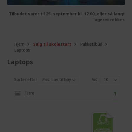
Tilbudet varer til 25. september kl. 12.00, eller så langt
lageret rekker.
Hjem
Salg til skolestart
Pakketilbud
Laptops
Laptops
Sorter etter
Vis
P
Y
Filtre
1
a
o
g
e
u
'
r
e