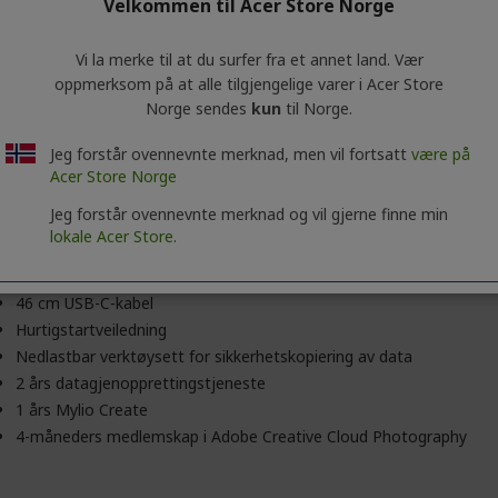
Velkommen til Acer Store Norge
Tilgjengelig SuperSpeed USB 3.2 Gen 1-port (USB 3.0) (kreves for 
Vi la merke til at du surfer fra et annet land. Vær
Nyeste versjon av Windows® 7 og nyere / Mac OS® X 10.12 og ny
oppmerksom på at alle tilgjengelige varer i Acer Store
Norge sendes
kun
til Norge.
Tilgjengelig SuperSpeed USB 3.2 Gen 1-port (USB 3.0) (kreves for 
Nyeste versjon av Windows® 7 og nyere / Mac OS® X 10.12 og ny
Jeg forstår ovennevnte merknad, men vil fortsatt
være på
Acer Store Norge
Tilgjengelig SuperSpeed USB 3.2 Gen 1-port (USB 3.0) (kreves for 
Nyeste versjon av Windows® 7 og nyere / Mac OS® X 10.12 og ny
Jeg forstår ovennevnte merknad og vil gjerne finne min
lokale Acer Store.
Seagate® One Touch bærbar lagringsenhet
46 cm USB-C-kabel
Hurtigstartveiledning
Nedlastbar verktøysett for sikkerhetskopiering av data
2 års datagjenopprettingstjeneste
1 års Mylio Create
4-måneders medlemskap i Adobe Creative Cloud Photography