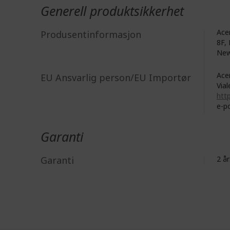
Generell produktsikkerhet
Acer
Produsentinformasjon
8F, 
New
Acer
EU Ansvarlig person/EU Importør
Vial
http
e-p
Garanti
Garanti
2 