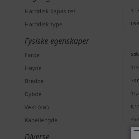
Harddisk kapasitet
1 T
Harddisk type
USB
Fysiske egenskaper
Farge
Søl
Høyde
114
Bredde
78
Dybde
11,
Vekt (ca.)
0,1
Kabellengde
46 
Diverse