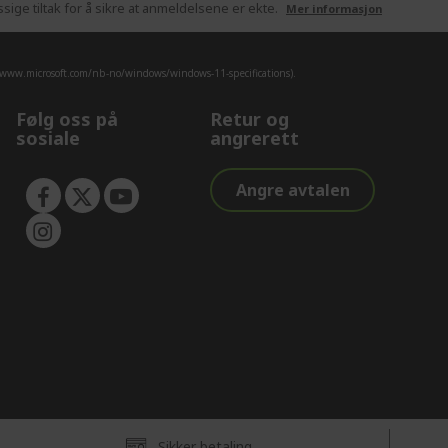
ige tiltak for å sikre at anmeldelsene er ekte.
Mer informasjon
/www.microsoft.com/nb-no/windows/windows-11-specifications).
Følg oss på
Retur og
sosiale
angrerett
Angre avtalen
Sikker betaling