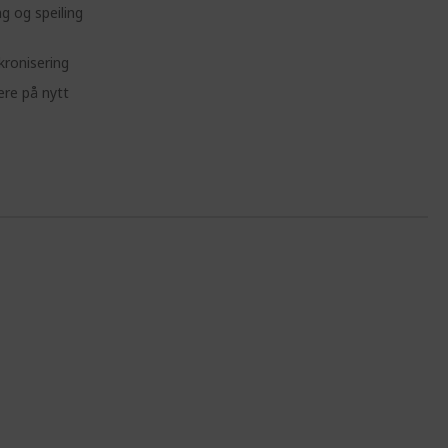
ng og speiling
kronisering
re på nytt