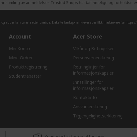
nnsamling av anmeldelser. Trusted Shops har tatt rimelige og forholdsmess
er og apper kan variere etter område. Enkelte funksjoner krever spesifikk maskinvare (se
https:/
Account
Acer Store
Min Konto
Vilkår og Betingelser
Mine Ordrer
Personvernerklæring
Produktregistrering
Retninglinjer for
informasjonskapsler​
Studentrabatter
Innstillinger for
informasjonskapsler
Kontaktinfo
Ansvarserklæring​
Tilgjengelighetserklæring
Kundestøtte før og etter kjøp