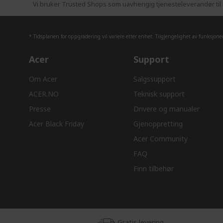
Vi bruker Trusted Shops som uavhengig tjenesteleverandør til i
* Tidsplanen for oppgradering vil variere etter enhet. Tilgjengelighet av funksjon
Acer
Support
Om Acer
Salgssupport
ACER.NO
Teknisk support
Presse
Drivere og manualer
Acer Black Friday
Gjenoppretting
Acer Community
FAQ
Finn tilbehør
Gratis levering