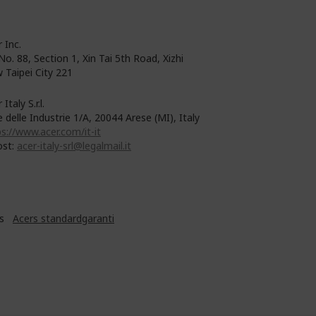
 Inc.
No. 88, Section 1, Xin Tai 5th Road, Xizhi
 Taipei City 221
 Italy S.r.l.
e delle Industrie 1/A, 20044 Arese (MI), Italy
s://www.acer.com/it-it
ost:
acer-italy-srl@legalmail.it
års
Acers standardgaranti