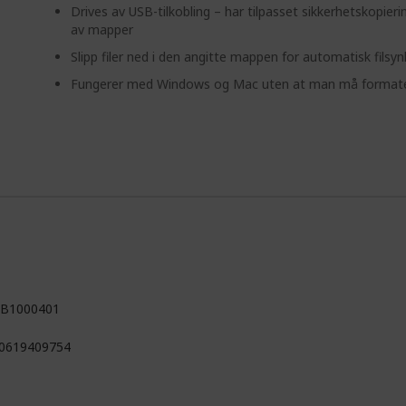
Drives av USB-tilkobling – har tilpasset sikkerhetskopieri
av mapper
Slipp filer ned i den angitte mappen for automatisk filsyn
Fungerer med Windows og Mac uten at man må formate
B1000401
0619409754