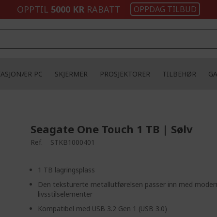
OPPTIL
5000 KR
RABATT
OPPDAG TILBUD
TASJONÆR PC
SKJERMER
PROSJEKTORER
TILBEHØR
G
Seagate One Touch 1 TB | Sølv
Ref.
STKB1000401
1 TB lagringsplass
Den teksturerte metallutførelsen passer inn med moder
livsstilselementer
Kompatibel med USB 3.2 Gen 1 (USB 3.0)